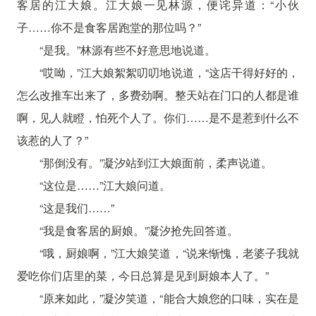
客居的江大娘。江大娘一见林源，便诧异道：“小伙
子……你不是食客居跑堂的那位吗？”
“是我。”林源有些不好意思地说道。
“哎呦，”江大娘絮絮叨叨地说道，“这店干得好好的，
怎么改推车出来了，多费劲啊。整天站在门口的人都是谁
啊，见人就瞪，怕死个人了。你们……是不是惹到什么不
该惹的人了？”
“那倒没有。”凝汐站到江大娘面前，柔声说道。
“这位是……”江大娘问道。
“这是我们……”
“我是食客居的厨娘。”凝汐抢先回答道。
“哦，厨娘啊，”江大娘笑道，“说来惭愧，老婆子我就
爱吃你们店里的菜，今日总算是见到厨娘本人了。”
“原来如此，”凝汐笑道，“能合大娘您的口味，实在是