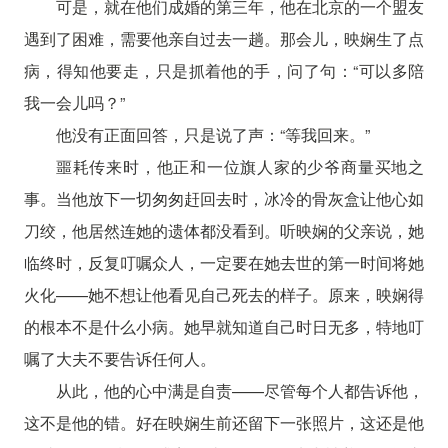
可是，就在他们成婚的第三年，他在北京的一个盟友
遇到了困难，需要他亲自过去一趟。那会儿，映娴生了点
病，得知他要走，只是抓着他的手，问了句：“可以多陪
我一会儿吗？”
他没有正面回答，只是说了声：“等我回来。”
噩耗传来时，他正和一位旗人家的少爷商量买地之
事。当他放下一切匆匆赶回去时，冰冷的骨灰盒让他心如
刀绞，他居然连她的遗体都没看到。听映娴的父亲说，她
临终时，反复叮嘱众人，一定要在她去世的第一时间将她
火化——她不想让他看见自己死去的样子。原来，映娴得
的根本不是什么小病。她早就知道自己时日无多，特地叮
嘱了大夫不要告诉任何人。
从此，他的心中满是自责——尽管每个人都告诉他，
这不是他的错。好在映娴生前还留下一张照片，这还是他