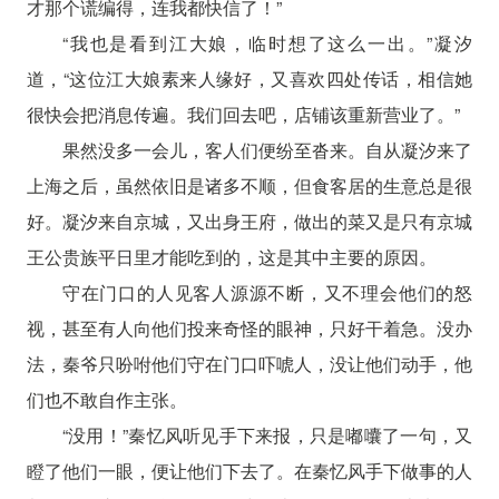
才那个谎编得，连我都快信了！”
“我也是看到江大娘，临时想了这么一出。”凝汐
道，“这位江大娘素来人缘好，又喜欢四处传话，相信她
很快会把消息传遍。我们回去吧，店铺该重新营业了。”
果然没多一会儿，客人们便纷至沓来。自从凝汐来了
上海之后，虽然依旧是诸多不顺，但食客居的生意总是很
好。凝汐来自京城，又出身王府，做出的菜又是只有京城
王公贵族平日里才能吃到的，这是其中主要的原因。
守在门口的人见客人源源不断，又不理会他们的怒
视，甚至有人向他们投来奇怪的眼神，只好干着急。没办
法，秦爷只吩咐他们守在门口吓唬人，没让他们动手，他
们也不敢自作主张。
“没用！”秦忆风听见手下来报，只是嘟囔了一句，又
瞪了他们一眼，便让他们下去了。在秦忆风手下做事的人