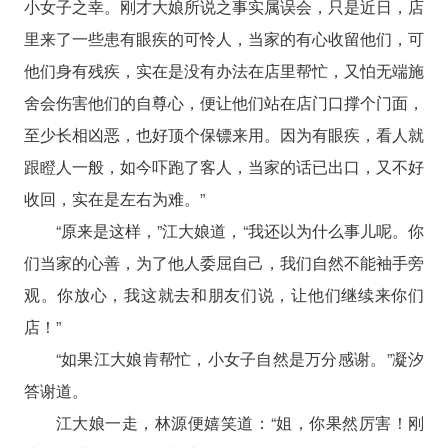
小女子之幸。刚才大娘所说之事实属误会，只是近日，店
里来了一些患有眼疾的可怜人，当家的有心收留他们，可
他们身有残疾，实在是没有办法在店里帮忙，又怕无端施
舍会伤害他们的自尊心，便让他们站在店门口撑个门面，
至少长相凶恶，也好顶个保镖来用。因为有眼疾，看人就
跟瞪人一般，如今吓跑了客人，当家的话已出口，又不好
收回，实在是左右为难。”
“原来是这样，”江大娘道，“我还以为什么事儿呢。你
们当家的心善，为了他人委屈自己，我们自然不能袖手旁
观。你放心，我这就去和朋友们说，让他们继续来你们
店！”
“如果江大娘肯帮忙，小女子自然是万分感谢。”凝汐
答谢道。
江大娘一走，林源便嬉笑道：“姐，你果然厉害！刚