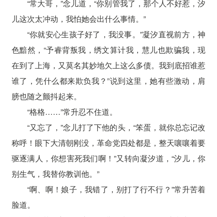
“常大哥，”念儿道，“你别管我了，那个人不好惹，汐
儿这次太冲动，我怕她会出什么事情。”
“你就安心生孩子好了，我没事。”凝汐直视前方，神
色黯然，“予睿背叛我，绣文算计我，慧儿也欺骗我，现
在到了上海，又莫名其妙地欠上这么多债。我到底招谁惹
谁了，凭什么都来欺负我？”说到这里，她有些激动，肩
膀也随之颤抖起来。
“格格……”常升忍不住道。
“又忘了，”念儿打了下他的头，“笨蛋，就你总忘记改
称呼！眼下大清朝刚没，革命党四处都是，整天嚷嚷着要
驱逐满人，你想害死我们啊！”又转向凝汐道，“汐儿，你
别生气，我替你教训他。”
“啊、啊！娘子，我错了，别打了行不行？”常升苦着
脸道。