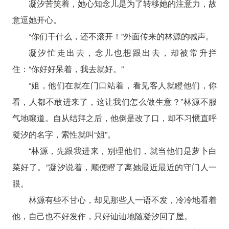
凝汐苦笑着，她心知念儿是为了转移她的注意力，故
意逗她开心。
“你们干什么，还不滚开！”外面传来的林源的喊声。
凝汐忙走出去，念儿也想跟出去，却被常升拦
住：“你好好呆着，我去就好。”
“姐，他们在就在门口站着，看见客人就瞪他们，你
看，人都不敢进来了，这让我们怎么做生意？”林源不服
气地嚷道。自从结拜之后，他倒是改了口，却不习惯直呼
凝汐的名字，索性就叫“姐”。
“林源，先跟我进来，别理他们，就当他们是萝卜白
菜好了。”凝汐说着，顺便瞪了离她最近最近的守门人一
眼。
林源有些不甘心，却见那些人一语不发，冷冷地看着
他，自己也不好发作，只好讪讪地随凝汐回了屋。