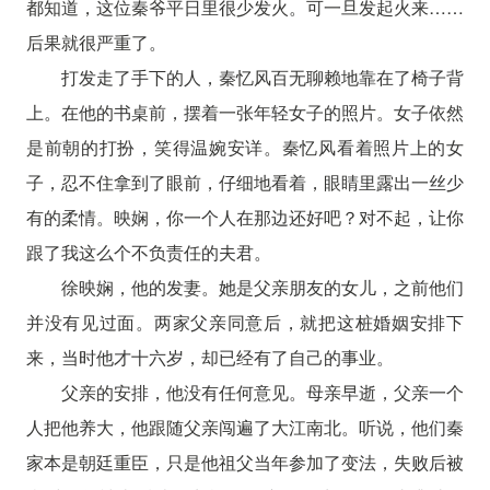
都知道，这位秦爷平日里很少发火。可一旦发起火来……
后果就很严重了。
打发走了手下的人，秦忆风百无聊赖地靠在了椅子背
上。在他的书桌前，摆着一张年轻女子的照片。女子依然
是前朝的打扮，笑得温婉安详。秦忆风看着照片上的女
子，忍不住拿到了眼前，仔细地看着，眼睛里露出一丝少
有的柔情。映娴，你一个人在那边还好吧？对不起，让你
跟了我这么个不负责任的夫君。
徐映娴，他的发妻。她是父亲朋友的女儿，之前他们
并没有见过面。两家父亲同意后，就把这桩婚姻安排下
来，当时他才十六岁，却已经有了自己的事业。
父亲的安排，他没有任何意见。母亲早逝，父亲一个
人把他养大，他跟随父亲闯遍了大江南北。听说，他们秦
家本是朝廷重臣，只是他祖父当年参加了变法，失败后被