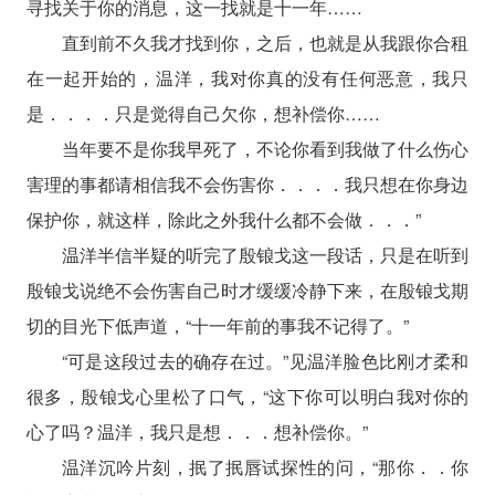
寻找关于你的消息，这一找就是十一年……
直到前不久我才找到你，之后，也就是从我跟你合租
在一起开始的，温洋，我对你真的没有任何恶意，我只
是．．．．只是觉得自己欠你，想补偿你……
当年要不是你我早死了，不论你看到我做了什么伤心
害理的事都请相信我不会伤害你．．．．我只想在你身边
保护你，就这样，除此之外我什么都不会做．．．”
温洋半信半疑的听完了殷锒戈这一段话，只是在听到
殷锒戈说绝不会伤害自己时才缓缓冷静下来，在殷锒戈期
切的目光下低声道，“十一年前的事我不记得了。”
“可是这段过去的确存在过。”见温洋脸色比刚才柔和
很多，殷锒戈心里松了口气，“这下你可以明白我对你的
心了吗？温洋，我只是想．．．想补偿你。”
温洋沉吟片刻，抿了抿唇试探性的问，“那你．．你