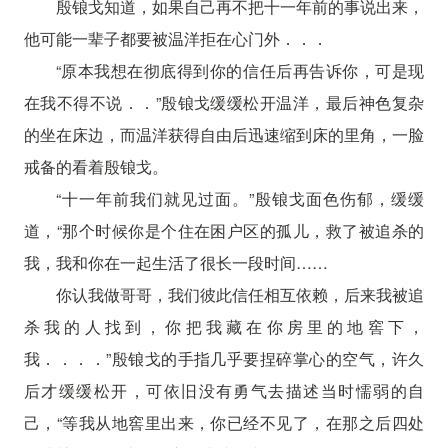
殷锒戈知道，如果自己再不把十一年前的事说出来，
他可能一辈子都要被温洋拒在心门外．．．
“原本我想在彻底得到你的信任后再告诉你，可是现
在我不得不说．．”殷锒戈缓缓松开温洋，最后神色复杂
的坐在床边，而温洋获得自由后迅速缩到床的里角，一脸
戒备的看着殷锒戈。
“十一年前我们就见过面。”殷锒戈面色伤郁，缓缓
道，“那个时候你是个住在困户区的孤儿，救了被追杀的
我，我和你在一起生活了很长一段时间……
你认我做哥哥，我们彼此信任相互依赖，后来我被追
杀我的人找到，你把我藏在你房里的地窖下，
我．．．．”殷锒戈的手指几乎要捏碎掌心的空气，许久
后才缓缓松开，可依旧没有勇气去描述当时懦弱的自
己，“等我从地窖里出来，你已经不见了，在那之后四处