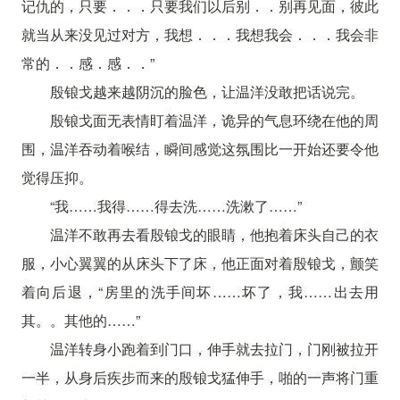
记仇的，只要．．．只要我们以后别．．别再见面，彼此
就当从来没见过对方，我想．．．我想我会．．．我会非
常的．．感．感．．”
殷锒戈越来越阴沉的脸色，让温洋没敢把话说完。
殷锒戈面无表情盯着温洋，诡异的气息环绕在他的周
围，温洋吞动着喉结，瞬间感觉这氛围比一开始还要令他
觉得压抑。
“我……我得……得去洗……洗漱了……”
温洋不敢再去看殷锒戈的眼睛，他抱着床头自己的衣
服，小心翼翼的从床头下了床，他正面对着殷锒戈，颤笑
着向后退，“房里的洗手间坏……坏了，我……出去用
其。。其他的……”
温洋转身小跑着到门口，伸手就去拉门，门刚被拉开
一半，从身后疾步而来的殷锒戈猛伸手，啪的一声将门重