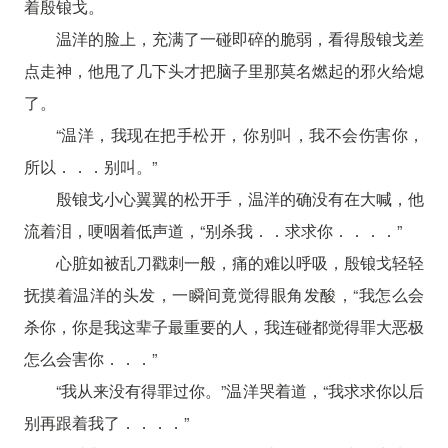
着殷锒戈。
温洋的脸上，充满了一碰即碎的脆弱，看得殷锒戈差
点走神，他甩了几下头才把脑子里那莫名燃起的邪火给熄
了。
“温洋，我现在把手松开，你别叫，我不会伤害你，
所以．．．别叫。”
殷锒戈小心翼翼的松开手，温洋的确没有在大喊，他
流着泪，哽咽着低声道，“别杀我．．求求你．．．．”
心脏如被乱刀戳刺一般，痛的难以呼吸，殷锒戈轻轻
抚摸着温洋的头发，一瞬间竟觉得眼角发酸，“我怎么会
杀你，你是我这辈子最重要的人，我连碰都觉得罪大恶极
怎么会害你．．．”
“我从来没有得罪过你。”温洋哭着道，“我求求你以后
别再跟着我了．．．．”