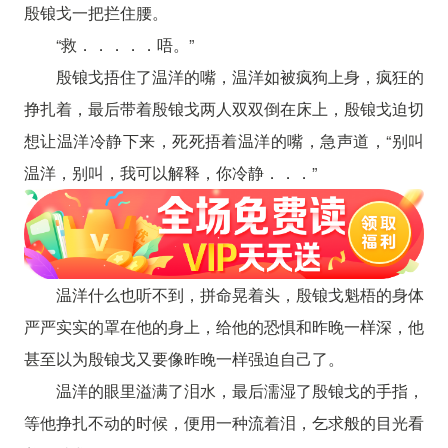
殷锒戈一把拦住腰。
“救．．．．．唔。”
殷锒戈捂住了温洋的嘴，温洋如被疯狗上身，疯狂的
挣扎着，最后带着殷锒戈两人双双倒在床上，殷锒戈迫切
想让温洋冷静下来，死死捂着温洋的嘴，急声道，“别叫
温洋，别叫，我可以解释，你冷静．．．”
温洋什么也听不到，拼命晃着头，殷锒戈魁梧的身体
严严实实的罩在他的身上，给他的恐惧和昨晚一样深，他
甚至以为殷锒戈又要像昨晚一样强迫自己了。
温洋的眼里溢满了泪水，最后濡湿了殷锒戈的手指，
等他挣扎不动的时候，便用一种流着泪，乞求般的目光看