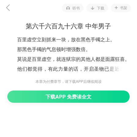
书架
听书
下载
第六千六百九十六章 中年男子
百里虚空立刻抓来一块，放在黑色手镯之上。
那黑色手镯的气息顿时增强数倍。
莫说是百里虚空，就连狱宗的其他人都是面露狂喜。
他们都觉得，有此力量的话，开启圣物已是近在眼
前。
本章为付费章节，请下载APP后继续阅读
“百里虚空，你们若真的相信老夫，现在便可以去开
下载APP 免费读全文
启圣物。”
“你们若不相信老夫的话，也可以不去开启，但既是
盟友，我需要你们守住这楚枫。”
“至少在老夫