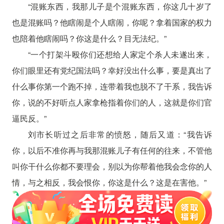
“混账东西，我那儿子是个混账东西，你这几十岁了
也是混账吗？他瞎闹是个人瞎闹，你呢？拿着国家的权力
也陪着他瞎闹吗？你这是什么？目无法纪。”
“一个打架斗殴你们还想给人家定个杀人未遂出来，
你们眼里还有党纪国法吗？幸好没出什么事，要是真出了
什么事你第一个跑不掉，连带着我也脱不了干系，我告诉
你，说的不好听点人家拿枪指着你们的人，这就是你们官
逼民反。”
刘市长听过之后非常的愤怒，随后又道：“我告诉
你，以后不准你再与我那混账儿子有任何的往来，不管他
叫你干什么你都不要理会，别以为你帮着他我会念你的人
情，与之相反，我会恨你，你这是什么？这是在害他。”