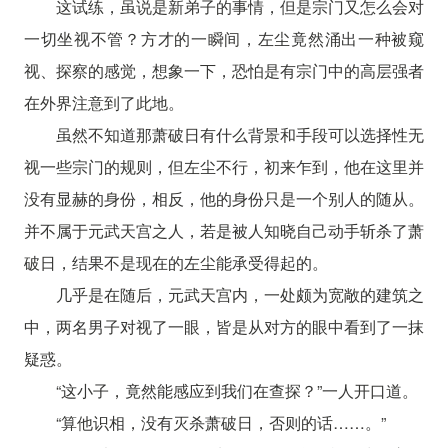
这试练，虽说是新弟子的事情，但是宗门又怎么会对
一切坐视不管？方才的一瞬间，左尘竟然涌出一种被窥
视、探察的感觉，想象一下，恐怕是有宗门中的高层强者
在外界注意到了此地。
虽然不知道那萧破日有什么背景和手段可以选择性无
视一些宗门的规则，但左尘不行，初来乍到，他在这里并
没有显赫的身份，相反，他的身份只是一个别人的随从。
并不属于元武天宫之人，若是被人知晓自己动手斩杀了萧
破日，结果不是现在的左尘能承受得起的。
几乎是在随后，元武天宫内，一处颇为宽敞的建筑之
中，两名男子对视了一眼，皆是从对方的眼中看到了一抹
疑惑。
“这小子，竟然能感应到我们在查探？”一人开口道。
“算他识相，没有灭杀萧破日，否则的话……。”