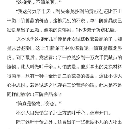
“这柳元，不简单啊。”
“我这努力了十天，到头来兑换到的贡献点还比不上
一颗二阶兽晶的价值，这柳元别的不说，单二阶兽晶便已
经是拿出了五颗，他娘的真郁闷。”不少弟子窃窃私语。
原本以为这柳元几乎便是此次试练收获最高的了，却
是未曾想到，这上千新弟子中水深着呢，简直是藏龙卧
虎，到了最后，竟然冒出了一位兑换到一万六千贡献点的
怪物，此人叫做叶千帝，可怕的是，他所拿出的兑换材料
很简单，只有一种：全部是二阶荒兽的兽晶。这让不少人
心中思忖，若是试炼之地存在三阶荒兽的话，此人是不是
同样能够拿出三阶兽晶来？
“简直是怪物、变态。”
不少人目光锁定了那上方的叶千帝，低声开口。
除了这叶千帝之外，还冒出了一些极度不凡的人物出