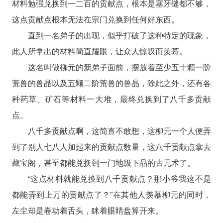
材料勉强兑换到一二百的贡献点，根本是塞牙缝都不够，
这点贡献点根本无法在宗门兑换到任何好东西。
直到一名弟子的出现，似乎打破了这种特定的现象，
此人所拿出的材料简直耀眼，让众人惊叹而羡慕。
这名叫做柳元的新弟子面前，摆放着至少五十颗一阶
荒兽的兽晶以及五颗二阶荒兽的兽晶，除此之外，还有各
种药草、矿石等材料一大堆，最终兑换到了八千多贡献
点。
八千多贡献点啊，这简直不敢想，这柳元一个人便弄
到了别人七八人加起来的贡献点数量，这八千贡献点拿去
藏宝阁，甚至都能兑换到一门地级下品的古元术了。
“这点材料就能兑换到八千贡献点？那小爷我这不是
都能弄到上万的贡献点了？”在其他人羡慕柳元的同时，
左尘却是卷动着舌头，眯着眼睛盘算开来。