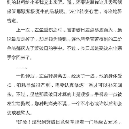
到的材料给小爷我交出来吧。哦，还要谢谢你这几天帮我
保管那颗紫极魔牛的晶核呢。”左尘转变心意，冷冷地警
告道。
上一次，左尘重伤之时，被萧破日差点趁虚而入，虽
说最后走掉了，却是颇为狼狈，连他幸幸苦苦得到的二阶
兽晶都落入了萧破日的手中。不过，今日却是要被左尘亲
手拿回来了。
……。
一刻钟后，左尘转身离去，经历了一战，他的身体受
损，消耗显然很严重，需要认真修炼一番才可以补充回
来。不过，显然那萧破日才算的上是凄惨，手臂差一点被
左尘给撕裂，那种剧痛先不说，一个不小心或许以后都会
变成独臂人。
“好险！没想到萧破日竟然掌控着一门地级古元术，