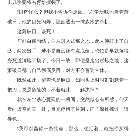
击几乎要将右臂给撕裂了。
“很奇怪么？但我不告诉你原因。”左尘玩味地看着萧
破日，他的目光闪烁，隐然透出一抹森冷的杀机。
这萧破日，该死！
与那白鹤勾结，自从进入试炼之地，此人便盯上了自
己，两次出手，若不是自己还有点底蕴，恐怕是早就落得
身死道消地下场了。今日一战，即便是走出试炼之地，这
萧破日都与自己彻底反目，对方不会善罢甘休。
既然如此，留着也是麻烦，如同头上时时刻刻悬着一
把刀，总是危险的，不若就此……解决掉？
就在左尘杀心蔓延的一瞬间，突然似心有所感，仰天
看向虚空的某一处，目光停留了片刻，眸子深处掠过一道
异色。
“我可以留你一条狗命，那么，想活着，就把你所得