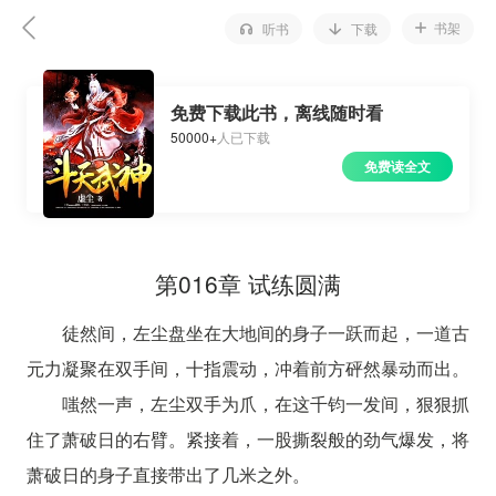
书架
听书
下载
免费下载此书，离线随时看
50000+
人已下载
免费读全文
第016章 试练圆满
徒然间，左尘盘坐在大地间的身子一跃而起，一道古
元力凝聚在双手间，十指震动，冲着前方砰然暴动而出。
嗤然一声，左尘双手为爪，在这千钧一发间，狠狠抓
住了萧破日的右臂。紧接着，一股撕裂般的劲气爆发，将
萧破日的身子直接带出了几米之外。