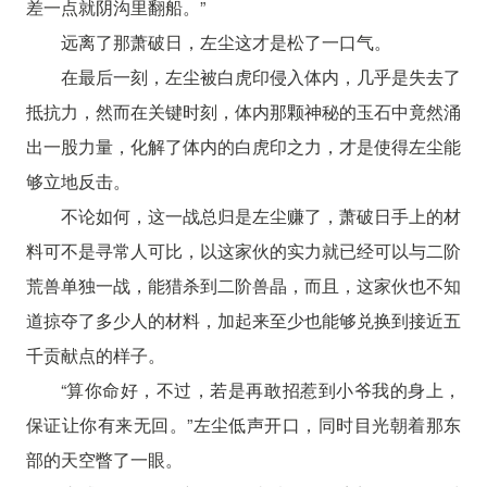
差一点就阴沟里翻船。”
远离了那萧破日，左尘这才是松了一口气。
在最后一刻，左尘被白虎印侵入体内，几乎是失去了
抵抗力，然而在关键时刻，体内那颗神秘的玉石中竟然涌
出一股力量，化解了体内的白虎印之力，才是使得左尘能
够立地反击。
不论如何，这一战总归是左尘赚了，萧破日手上的材
料可不是寻常人可比，以这家伙的实力就已经可以与二阶
荒兽单独一战，能猎杀到二阶兽晶，而且，这家伙也不知
道掠夺了多少人的材料，加起来至少也能够兑换到接近五
千贡献点的样子。
“算你命好，不过，若是再敢招惹到小爷我的身上，
保证让你有来无回。”左尘低声开口，同时目光朝着那东
部的天空瞥了一眼。