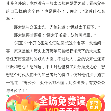
其嗓音外貌，竟然没有一般太监那种阴柔之感，看来父皇
给自己找的这个伴当也是用心了，便道：“你叫什么名
字？”
那太监与众卫士先一齐施礼道：“见过太子殿下。”
那太监再才禀道：“回太子爷话，奴婢叫冯宝。”
“冯宝？”小开心里边念叨边回想这个名字，忽然间一
喜，原来是他！历史上万历年间曾经权倾天下的大太监，
曾任万历登基时的顾命大臣，不过此人，总的说来也还算
正派和忠心！想到这，不由对他也有了几分拉拢之心，想
想这个时代人们士为知已者死的特点，便对他们拱手施了
一礼道：“冯公公，孤什么都不懂，此次出去，有劳公公
与各位了！”