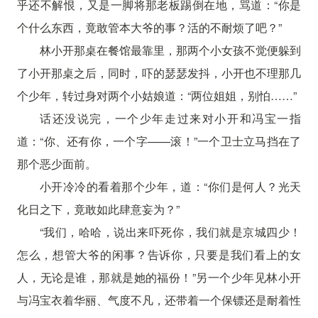
乎还不解恨，又是一脚将那老板踢倒在地，骂道：“你是
个什么东西，竟敢管本大爷的事？活的不耐烦了吧？”
林小开那桌在餐馆最靠里，那两个小女孩不觉便躲到
了小开那桌之后，同时，吓的瑟瑟发抖，小开也不理那几
个少年，转过身对两个小姑娘道：“两位姐姐，别怕……”
话还没说完，一个少年走过来对小开和冯宝一指
道：“你、还有你，一个字——滚！”一个卫士立马挡在了
那个恶少面前。
小开冷冷的看着那个少年，道：“你们是何人？光天
化日之下，竟敢如此肆意妄为？”
“我们，哈哈，说出来吓死你，我们就是京城四少！
怎么，想管大爷的闲事？告诉你，只要是我们看上的女
人，无论是谁，那就是她的福份！”另一个少年见林小开
与冯宝衣着华丽、气度不凡，还带着一个保镖还是耐着性