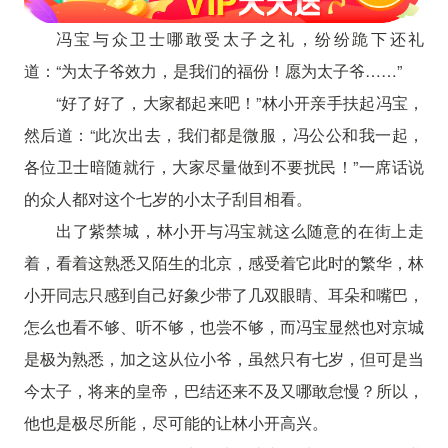
冯宝与众卫士哪敢受太子之礼，纷纷跪下还礼
道：“为太子爷效力，是我们的福份！愿为太子爷……”
“好了好了，大家都起来吧！”林小开亲手扶起冯宝，
然后道：“此次出去，我们都是微服，冯公公和我一起，
各位卫士暗随就行，大家尽量做到不要扰民！”一席话说
的众人都对这个七岁的小太子刮目相看。
出了紫禁城，林小开与冯宝就这么随意的在街上走
着，看着这熟悉又陌生的北京，感受着它此时的繁华，林
小开同志只感到自己好象少带了几双眼睛、耳朵和嘴巴，
怎么也看不够、听不够，也尝不够，而冯宝显然也对京城
是极为熟悉，加之这从位小爷，虽然只有七岁，但可是当
今太子，将来的皇帝，巴结还来不及又哪敢怠慢？所以，
他也是极尽所能，尽可能的让林小开高兴。