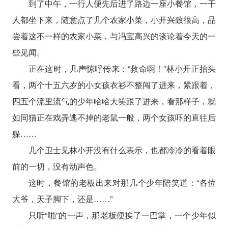
到了中午，一行人便先后进了路边一座小餐馆，一干
人都坐下来，随意点了几个农家小菜，小开兴致很高，品
尝着这不一样的农家小菜，与冯宝高兴的谈论着今天的一
些见闻。
正在这时，几声惊呼传来：“救命啊！”林小开正抬头
看，两个十五六岁的小女孩衣衫不整闯了进来，紧跟着，
四五个流里流气的少年哈哈大笑跟了进来，看那样子，就
如同猫正在戏弄逃不掉的老鼠一般，两个女孩吓的直往后
躲……
几个卫士见林小开没有什么表示，也都冷冷的看着眼
前的一切，没有动声色。
这时，餐馆的老板出来对那几个少年陪笑道：“各位
大爷，天子脚下，还是……”
只听“啪”的一声，那老板便挨了一巴掌，一个少年似