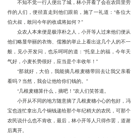
不知不觉一行人便出了城，林小开看了会在农田里劳
作的人们，便径直走到他们跟前，施了一礼道：“各位大
伯大叔，敢问今年的收成将如何？”
众农人本来便是极淳朴之人，小开等人过来他们便从
他们略显华丽的衣饰、儒雅的举止上看出这几个人的不一
般，见小开发问，也乐呵呵的道：“托皇上的福，今年天
气好，小麦长势很好，应当是个丰收年！”
“那就好，大伯，我能摘几根麦穗带回去让我父亲看
看吗？当然，我会让他给你们钱的。”
“几根麦穗算什么，摘吧！”农人们笑答道。
小开从不同的地方随意摘了几根麦穗小心的包好，冯
宝也连忙拿出几个铜钱递给那个年纪稍大的农民，可那个
农民说什么也不肯收，最后，林小开等人只得作罢，道谢
后离开。