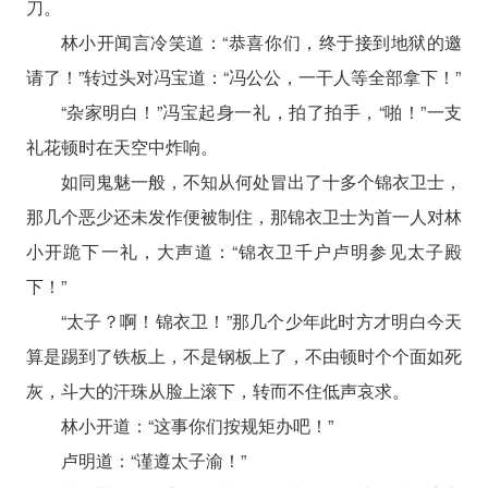
刀。
林小开闻言冷笑道：“恭喜你们，终于接到地狱的邀
请了！”转过头对冯宝道：“冯公公，一干人等全部拿下！”
“杂家明白！”冯宝起身一礼，拍了拍手，“啪！”一支
礼花顿时在天空中炸响。
如同鬼魅一般，不知从何处冒出了十多个锦衣卫士，
那几个恶少还未发作便被制住，那锦衣卫士为首一人对林
小开跪下一礼，大声道：“锦衣卫千户卢明参见太子殿
下！”
“太子？啊！锦衣卫！”那几个少年此时方才明白今天
算是踢到了铁板上，不是钢板上了，不由顿时个个面如死
灰，斗大的汗珠从脸上滚下，转而不住低声哀求。
林小开道：“这事你们按规矩办吧！”
卢明道：“谨遵太子渝！”