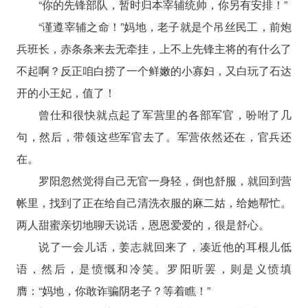
“你的先锋部队，暂时归本宰辅统帅，你另有安排！”
“谨遵宰辅之命！”妈地，老子就是个吊丝民工，前炮
兵班长，赤条条来去无牵挂，上不上先锋主将的有什么了
不起啊？反正咱白捞了一个鲜嫩的小寡妇，又白玩了石达
开的小王妃，值了！
曾仕和很快就点起了军营里的各部军官，吩咐了几
句，然后，带领这些军官去了。军营依然还在，官兵还
在。
罗阳忽然觉得自己无官一身轻，倒也舒服，就回到营
帐里，找到了正在给自己清洗衣服的麻二姑，给她帮忙。
两人甜蜜亲切地聊天说话，恩恩爱爱的，很是舒心。
说了一会儿话，姜志就回来了，凑近他的耳根儿低
语，然后，是愤慨和冷笑。罗阳听罢，则是义愤填
膺：“妈地，你敢诈骗阴老子？等着瞧！”