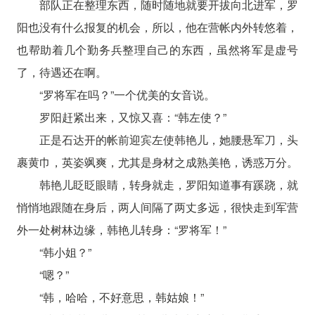
部队正在整理东西，随时随地就要开拔向北进军，罗
阳也没有什么报复的机会，所以，他在营帐内外转悠着，
也帮助着几个勤务兵整理自己的东西，虽然将军是虚号
了，待遇还在啊。
“罗将军在吗？”一个优美的女音说。
罗阳赶紧出来，又惊又喜：“韩左使？”
正是石达开的帐前迎宾左使韩艳儿，她腰悬军刀，头
裹黄巾，英姿飒爽，尤其是身材之成熟美艳，诱惑万分。
韩艳儿眨眨眼睛，转身就走，罗阳知道事有蹊跷，就
悄悄地跟随在身后，两人间隔了两丈多远，很快走到军营
外一处树林边缘，韩艳儿转身：“罗将军！”
“韩小姐？”
“嗯？”
“韩，哈哈，不好意思，韩姑娘！”