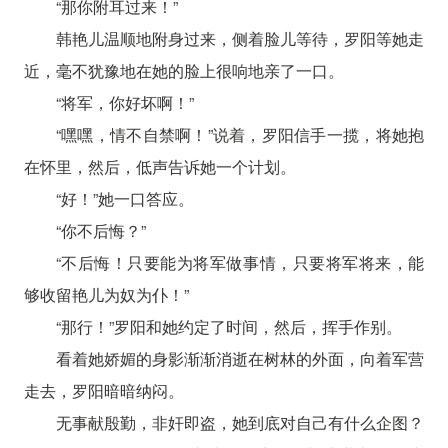
“那你附耳过来！”
韩艳儿温顺地附身过来，侧着脸儿等待，罗阳等她走
近，毫不犹豫地在她的脸上很响地亲了一口。
“将军，你好坏啊！”
“嘿嘿，情不自禁啊！”说着，罗阳信手一揽，将她抱
在怀里，然后，低声告诉她一个计划。
“好！”她一口答应。
“你不后悔？”
“不后悔！只要能为将军做事情，只要将军将来，能
够收留艳儿为奴为仆！”
“那行！”罗阳和她约定了时间，然后，挥手作别。
看着她娇媚的身影渐渐消逝在树林的外面，向着军营
走去，罗阳暗暗纳闷。
无事献殷勤，非奸即盗，她到底对自己有什么企图？