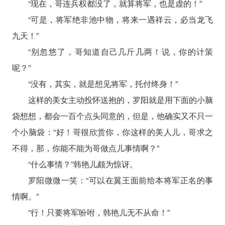
“现在，哥连兵权都没了，就算将军，也是虚的！”
“可是，将军绝非池中物，将来一遇祥云，必当龙飞
九天！”
“别忽悠了，哥知道自己几斤几两！说，你的计策
呢？”
“没有，其实，就是想见将军，托付终身！”
这样的美女主动投怀送抱的，罗阳就是用下面的小脑
袋想想，都会一百个点头同意的，但是，他确实又不只一
个小脑袋：“好！哥很欣赏你，你这样的美人儿，哥求之
不得，那，你能不能为哥做点儿事情啊？”
“什么事情？”韩艳儿颇为惊讶。
罗阳微微一笑：“可以在翼王面前给本将军正名的事
情啊。”
“行！只要将军吩咐，韩艳儿无不从命！”