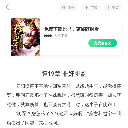
书架
听书
下载
免费下载此书，离线随时看
9999+
人已下载
免费读全文
第19章 非奸即盗
罗阳愤愤不平地转回军营时，越想越生气，越觉得怀
疑，明明石凤那小子在逃脱时，虽然嚎叫得厉害，却从容
稳健，就算伤着，也不会有大碍，对，这小子在使诈！
“将军？您怎么了？气色不大好啊！”姜志和赵宇一眼
就看出了问题，关心地问。