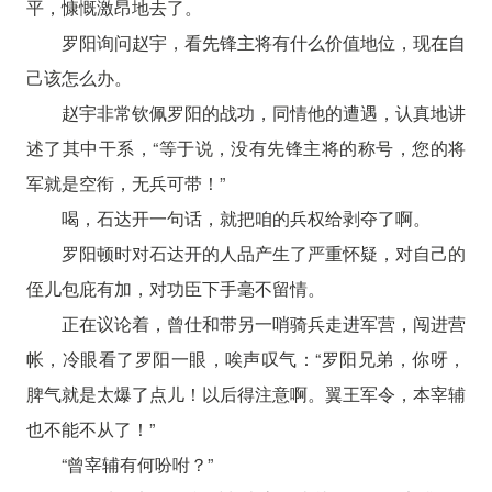
平，慷慨激昂地去了。
罗阳询问赵宇，看先锋主将有什么价值地位，现在自
己该怎么办。
赵宇非常钦佩罗阳的战功，同情他的遭遇，认真地讲
述了其中干系，“等于说，没有先锋主将的称号，您的将
军就是空衔，无兵可带！”
喝，石达开一句话，就把咱的兵权给剥夺了啊。
罗阳顿时对石达开的人品产生了严重怀疑，对自己的
侄儿包庇有加，对功臣下手毫不留情。
正在议论着，曾仕和带另一哨骑兵走进军营，闯进营
帐，冷眼看了罗阳一眼，唉声叹气：“罗阳兄弟，你呀，
脾气就是太爆了点儿！以后得注意啊。翼王军令，本宰辅
也不能不从了！”
“曾宰辅有何吩咐？”