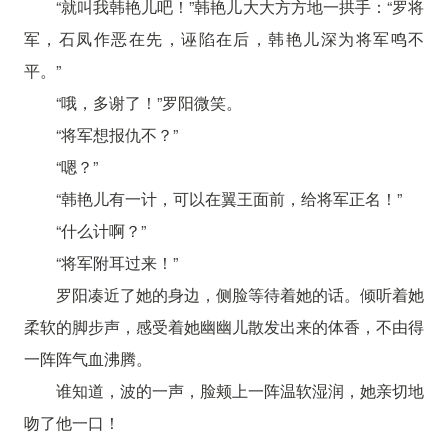
“就叫我韩艳儿吧！”韩艳儿大大方方地一拱手：“罗将
军，石凤作恶在先，诬陷在后，韩艳儿深为将军鸣不
平。”
“哦，多谢了！”罗阳微笑。
“将军想报仇不？”
“嗯？”
“韩艳儿有一计，可以在翼王面前，给将军正名！”
“什么计啊？”
“将军附耳过来！”
罗阳凑近了她的身边，侧脸等待着她的话。倾听着她
柔软的脚步声，感受着她幽幽儿散发出来的体香，不由得
一阵阵气血沸腾。
谁知道，波的一声，脸颊上一阵温软湿润，她亲切地
吻了他一口！