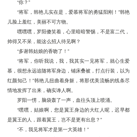
“你？”
“将军，韩艳儿实在是，爱慕将军的勇猛阳刚！”韩艳
儿脸上羞红，美丽不可方物。
嘿嘿嘿，罗阳傻笑着，心里暗暗警惕，不是富二代，
帅得又不呆，能这么招人待见啊？
“多谢韩姑娘的香吻了！”
“将军，你听我说，我，我其实一见将军，就心生爱
慕，很想永远追随将军身边，铺床叠被，打点行装，以为
红颜知己！”韩艳儿扭曲着身躯，将那优美流畅的线条尽
情地发挥了出来，确实谗人啊。
罗阳一愣，脑袋轰了一声，血往头顶上喷涌。
“嘿嘿，姑娘啊，您是翼王身边的大红人呢，迟早都
是翼王的人，跟着翼王，岂不是更有出息？”
“不，我见将军才是第一大英雄！”