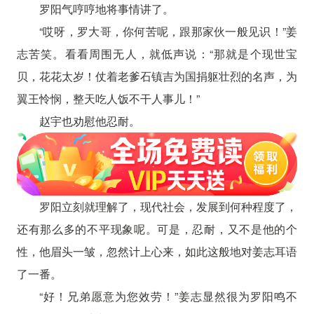
罗阳气哼哼地将事情讲了。
“哎呀，罗大哥，你何苦呢，跟那家伙一般见识！”姜
志苦笑。看看周围无人，就低声说：“那就是个现世宝
贝，花花太岁！仗着老爹石镇吉为国捐躯壮烈的名声，为
翼王怜悯，整天吃人饭不干人事儿！”
赵宇也劝慰他忍耐。
罗阳立刻就理解了，现代社会，发展到何种程度了，
还有那么多的不平现象呢。可是，忍耐，又不是他的个
性，他眉头一皱，忽然计上心来，如此这般地对姜志耳语
了一番。
“好！兄弟愿意为您效劳！”姜志显然很为罗阳鸣不