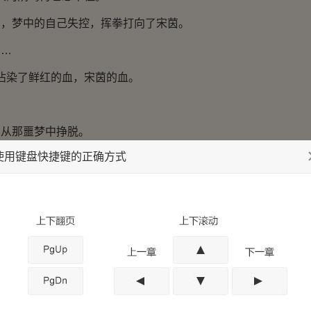
梦中的自己失控，挥拳打向了宋茵。
…
沾染了鲜红的血，宋茵的血。
那噩梦中挣脱。
使用键盘快捷键的正确方式
开大掌，失神地盯着。
宋茵动手了。
茵嫌弃他，他只怕自己对她动手。
人，他在床上多用两分力都哭着叫唤，何况是他的拳头。
他吐出一口浊气，翻身下床。
萧瑾承就看见了那张早已批下来的结婚报告。