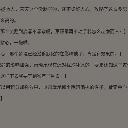
救人，宋茵这个没脑子的，还不识好人心，攻略了这么多男
这么高的。
个奖励到底靠不靠谱啊，萧瑾承再不动手我怎么趁虚而入？
耐心，一撇嘴。
，那个梦境已经潜移默化的在影响他了，肯定有效果的。】
的影响加强，萧瑾承现在还对我冷冰冰的，要是还知道了这
？这样下去我要等到猴年马月去。】
用积分加强效果，以萧瑾承那个阴暗偏执的性子，肯定会心
。】