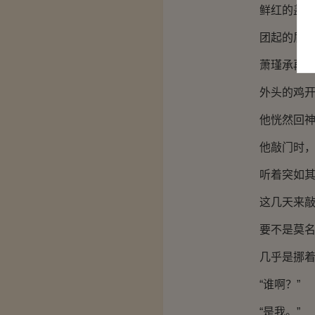
鲜红的盖章一
团起的眉眼满
萧瑾承再无睡
外头的鸡开始
他恍然回神，
他敲门时，
听着突如其来
这几天来敲门
要不是莫名其
几乎是挪着步
“谁啊？”
“是我。”