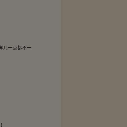
样儿一点都不一
吧！