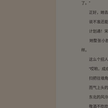
了。”
正好，她去了
说不准还能听
计划通！宋茵
她整张小脸都
样。
这么个招人疼
“哎哟，成成
扫把往墙角一
而气上头的楚
东北的风泠冽
敬酒不吃吃罚