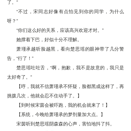
了。”
“不过，宋同志好像有点怕见到你的同学，为什么
呀？”
“你们这么好的关系，应该高兴欢迎才对。”
她撑着下巴，好似十分不理解。
萧瑾承越听脸越黑，看向楚思瑶的眼神带了几分警
告，“行了！”
楚思瑶吐吐舌，“啊，抱歉，我不是故意的，我只是
太好奇了。”
【哼，我就不信萧瑾承不怀疑，脸都黑成这样了，再
挑拨几次，他就会忍不住动手了。】
【到时候宋茵会被吓跑，我的机会就来了！】
【系统，今晚给萧瑾承的梦剂量加大点。】
宋茵听到楚思瑶阴森森的心声，害怕地抖了抖。