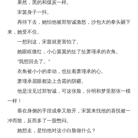
果然，黑的和煤炭一样。
宋茵身子一抖。
再待下去，她怕他被郑智诚激怒，沙包大的拳头砸下
来，她受不住。
一想到这，宋茵就更害怕了。
她眼眶微红，小心翼翼的扯了扯萧瑾承的衣角。
“我想回去了。”
衣角被小小的牵动，也扯着萧瑾承的心。
萧瑾承眉眼都染上含霜的阴霾。
他是没见过郑智诚，可这张脸，分明和梦里那张一模
一样！
垂在身侧的手捏成拳又散开，宋茵来找他的喜悦被一
冲而散，反而多了一股憋闷。
她想走，是怕他对这小白脸做什么？