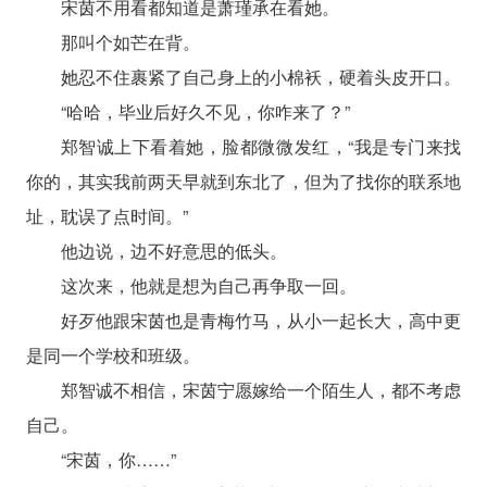
宋茵不用看都知道是萧瑾承在看她。
那叫个如芒在背。
她忍不住裹紧了自己身上的小棉袄，硬着头皮开口。
“哈哈，毕业后好久不见，你咋来了？”
郑智诚上下看着她，脸都微微发红，“我是专门来找
你的，其实我前两天早就到东北了，但为了找你的联系地
址，耽误了点时间。”
他边说，边不好意思的低头。
这次来，他就是想为自己再争取一回。
好歹他跟宋茵也是青梅竹马，从小一起长大，高中更
是同一个学校和班级。
郑智诚不相信，宋茵宁愿嫁给一个陌生人，都不考虑
自己。
“宋茵，你……”