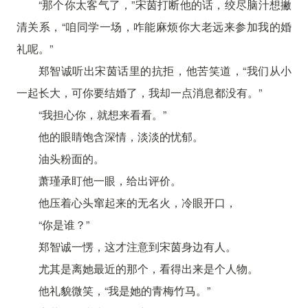
“那个你太客气了，”宋茵打断他的话，绞尽脑汁想撇
清关系，“咱同学一场，咋能麻烦你大老远来参加我的婚
礼呢。”
郑智诚听出宋茵话里的抗拒，他苦笑道，“我们从小
一起长大，可你要结婚了，我却一点消息都没有。”
“我担心你，就想来看看。”
他的眼睛饱含深情，淡淡的忧郁。
油头粉面的。
萧瑾承盯他一眼，给出评价。
他压着心头窜起来的无名火，冷眼开口，
“你是谁？”
郑智诚一愣，这才注意到宋茵身边有人。
尤其是离她最近的那个，看得出来是个人物。
他礼貌微笑，“我是她的青梅竹马。”