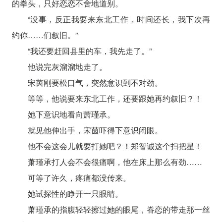
的拳头，只好恋恋不舍地道别。
“没事，反正我要来东北工作，时间还长，我下次再
约你……们叙旧。”
“我还要赶回县里的车，我先走了。”
他说完灰溜溜地走了。
宋茵刚要松口气，突然意识到不对劲。
等等，他说要来东北工作，还要跟她再约叙旧？！
她下意识地看向萧瑾承。
就见他伸出手，宋茵吓得下意识闭眼。
他不会这会儿就要打她吧？！郑智诚这个扫把星！
萧瑾承打人会不会很痛啊，他在床上那么有劲……
可等了许久，疼痛都没传来。
她试探性的睁开一只眼睛。
萧瑾承的指腹轻轻擦过她的眼尾，眷恋的带走那一丝