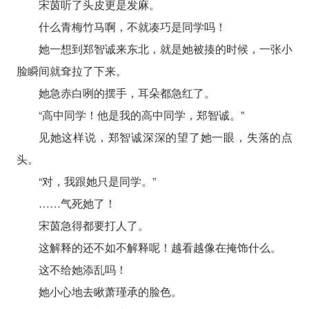
宋茵听了头皮更是发麻。
什么青梅竹马啊，不就凑巧是同学吗！
她一想到郑智诚来东北，就是她被揍的时候，一张小
脸瞬间就耷拉了下来。
她急赤白咧的摆手，耳朵都急红了。
“高中同学！他是我的高中同学，郑智诚。”
见她这样说，郑智诚深深的望了她一眼，失落的点
头。
“对，我跟她只是同学。”
……气死她了！
宋茵急得都要打人了。
这解释的还不如不解释呢！越看越像在掩饰什么。
这不给她添乱吗！
她小心地去瞅萧瑾承的脸色。