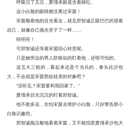
呼吸沉了又沉，萧瑾承眼底含着猩红。
这小白脸的眼睛都没离过宋茵！
宋茵顺着他的目光看去，就见郑智诚正眼巴巴的望着
自己，就像自己抛夫弃子了一样……
呸呸呸！
可郑智诚还等着宋茵回心转意呢。
只是她旁边的男人防狼似的盯着他，还怪可怕的。
这五大三粗的，看起来还是个当兵的，拳头比沙包
大，不会就是宋茵那娃娃亲的对象吧？
“没听见？宋茵要和我回家了。”
萧瑾承目光沉沉的盯着郑智诚。
他不敢多说，生怕宋茵去维护小白脸，只好警告那小
白脸识趣些。
郑智诚痴汉般地看着宋茵，又不敢招惹萧瑾承沙包大