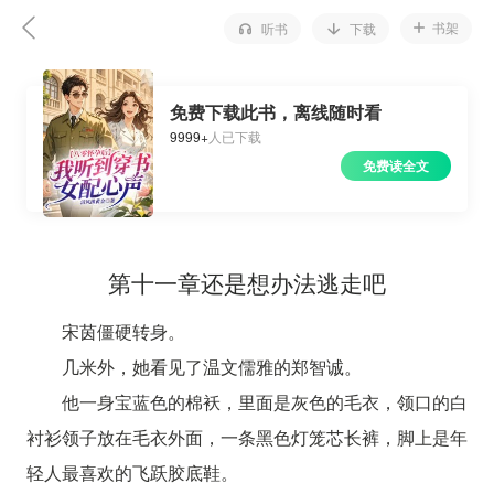
书架
听书
下载
免费下载此书，离线随时看
9999+
人已下载
免费读全文
第十一章还是想办法逃走吧
宋茵僵硬转身。
几米外，她看见了温文儒雅的郑智诚。
他一身宝蓝色的棉袄，里面是灰色的毛衣，领口的白
衬衫领子放在毛衣外面，一条黑色灯笼芯长裤，脚上是年
轻人最喜欢的飞跃胶底鞋。