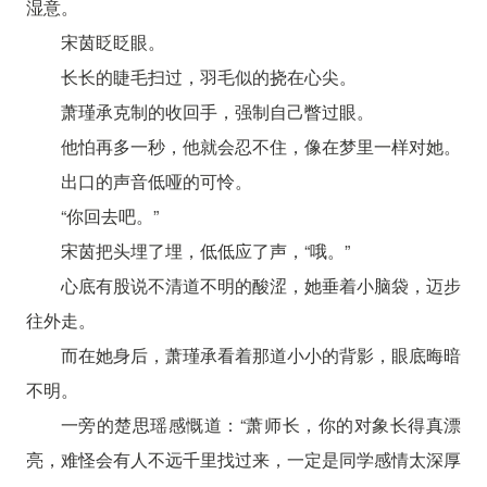
湿意。
宋茵眨眨眼。
长长的睫毛扫过，羽毛似的挠在心尖。
萧瑾承克制的收回手，强制自己瞥过眼。
他怕再多一秒，他就会忍不住，像在梦里一样对她。
出口的声音低哑的可怜。
“你回去吧。”
宋茵把头埋了埋，低低应了声，“哦。”
心底有股说不清道不明的酸涩，她垂着小脑袋，迈步
往外走。
而在她身后，萧瑾承看着那道小小的背影，眼底晦暗
不明。
一旁的楚思瑶感慨道：“萧师长，你的对象长得真漂
亮，难怪会有人不远千里找过来，一定是同学感情太深厚