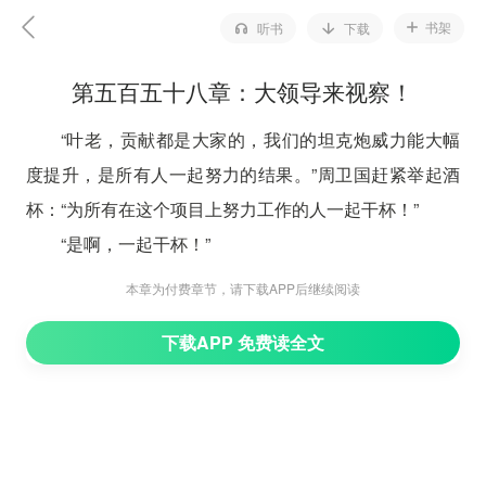
书架
听书
下载
第五百五十八章：大领导来视察！
“叶老，贡献都是大家的，我们的坦克炮威力能大幅
度提升，是所有人一起努力的结果。”周卫国赶紧举起酒
杯：“为所有在这个项目上努力工作的人一起干杯！”
“是啊，一起干杯！”
所有人的心中都是一片火热。
本章为付费章节，请下载APP后继续阅读
咕嘟嘟……
下载APP 免费读全文
一杯酒下肚，胃里瞬间暖洋洋的。
“来，这第二杯酒，是期待大家继续努力，进一步提
升我们的坦克炮精度，要让这款炮成为