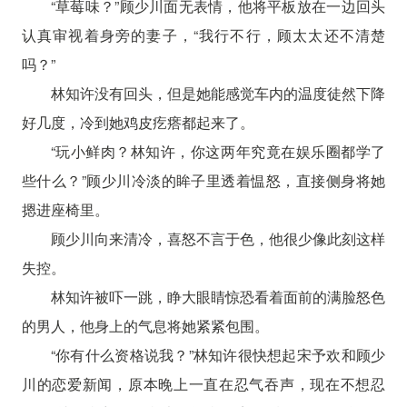
“草莓味？”顾少川面无表情，他将平板放在一边回头
认真审视着身旁的妻子，“我行不行，顾太太还不清楚
吗？”
林知许没有回头，但是她能感觉车内的温度徒然下降
好几度，冷到她鸡皮疙瘩都起来了。
“玩小鲜肉？林知许，你这两年究竟在娱乐圈都学了
些什么？”顾少川冷淡的眸子里透着愠怒，直接侧身将她
摁进座椅里。
顾少川向来清冷，喜怒不言于色，他很少像此刻这样
失控。
林知许被吓一跳，睁大眼睛惊恐看着面前的满脸怒色
的男人，他身上的气息将她紧紧包围。
“你有什么资格说我？”林知许很快想起宋予欢和顾少
川的恋爱新闻，原本晚上一直在忍气吞声，现在不想忍