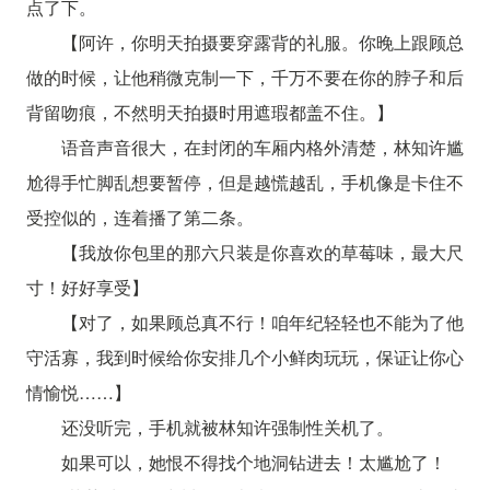
点了下。
【阿许，你明天拍摄要穿露背的礼服。你晚上跟顾总
做的时候，让他稍微克制一下，千万不要在你的脖子和后
背留吻痕，不然明天拍摄时用遮瑕都盖不住。】
语音声音很大，在封闭的车厢内格外清楚，林知许尴
尬得手忙脚乱想要暂停，但是越慌越乱，手机像是卡住不
受控似的，连着播了第二条。
【我放你包里的那六只装是你喜欢的草莓味，最大尺
寸！好好享受】
【对了，如果顾总真不行！咱年纪轻轻也不能为了他
守活寡，我到时候给你安排几个小鲜肉玩玩，保证让你心
情愉悦……】
还没听完，手机就被林知许强制性关机了。
如果可以，她恨不得找个地洞钻进去！太尴尬了！