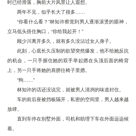
时已经滑落，胸前大片风景让人遐想。
两年不见，似乎长大了很多……
“你看什么看？”林知许察觉到男人逐渐滚烫的眼神，
立马低头捂住胸口，“你给我起开！”
顾少川离开多久，就有多久没沾过女人身子。
此刻，心底长久压制的欲望突然爆发，他不给她反抗
的机会，一只手握住她的双手举起摁在头顶后面的椅背
上，另一只手将她的肩膀往椅子里摁。
“狗……”
林知许的话还没说完，就被男人清冽的味道封住。
车的前后座被挡板隔开，私密的空间里，男人越来越
放肆。
直到车停在别墅外面，司机和助理下车在外面远远候
着。