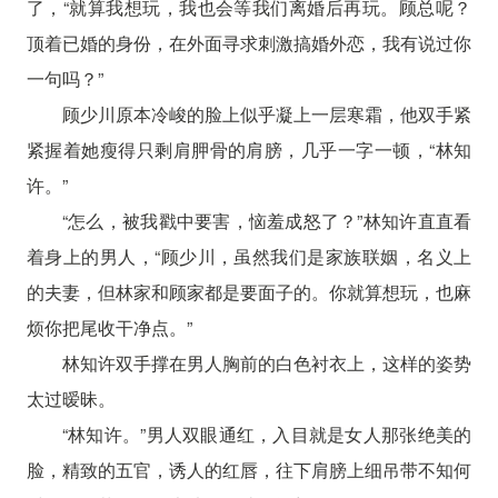
了，“就算我想玩，我也会等我们离婚后再玩。顾总呢？
顶着已婚的身份，在外面寻求刺激搞婚外恋，我有说过你
一句吗？”
顾少川原本冷峻的脸上似乎凝上一层寒霜，他双手紧
紧握着她瘦得只剩肩胛骨的肩膀，几乎一字一顿，“林知
许。”
“怎么，被我戳中要害，恼羞成怒了？”林知许直直看
着身上的男人，“顾少川，虽然我们是家族联姻，名义上
的夫妻，但林家和顾家都是要面子的。你就算想玩，也麻
烦你把尾收干净点。”
林知许双手撑在男人胸前的白色衬衣上，这样的姿势
太过暧昧。
“林知许。”男人双眼通红，入目就是女人那张绝美的
脸，精致的五官，诱人的红唇，往下肩膀上细吊带不知何