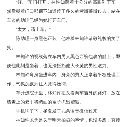
“好。”车门打开，林许知踩着十公分的高跟鞋下车，
然后朝着门口那辆不知道停了多久的劳斯莱斯过去，站在
车边的助理已经为她打开车门。
“太太，请上车。”
陈助理一身黑色正装，他冲着林知许恭敬礼貌的笑了
笑。
林知许的视线落在车内男人黑色西裤包裹的腿上，即
便他此刻是坐着，也无法抵挡他大长腿的男性魅力。
林知许弯身坐进车内，身旁的男人正拿着平板处理工
作，气氛沉默到让人觉得压抑。
车开进院子里，林知许扭头看向车窗外的路灯，放在
膝盖上的双手将绸面的裙子抓出褶皱。
手机响了下，杨夏发了几条语音微信过来。
林知许以为是关于明天拍摄的事情，也没多想，直接