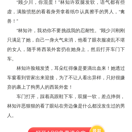
“顾少川，你混蛋！”林知许双腿发软，语气都有些
虚，满脸愤怒的看着身旁拿着纸巾认真擦手的男人，“禽
兽！”
“林知许，我劝你不要挑战我的忍耐性。”顾少川刚刚
只满足了她，自己一身火气未消，他看了眼衣服凌乱不堪
的女人，随手将西装外套扔在她身上，然后打开车门下
车。
林知许脸颊发烫，耳朵红得像是要滴出血来！她透过
车窗看到管家出来迎接，为了不让人看出异样，只好很嫌
弃的裹上了狗男人的西装外套！
车门打开，踩着高跟鞋下车，双腿一软，差点摔倒，
林知许恶狠狠的看了眼站在旁边像是什么都没发生过的男
人。