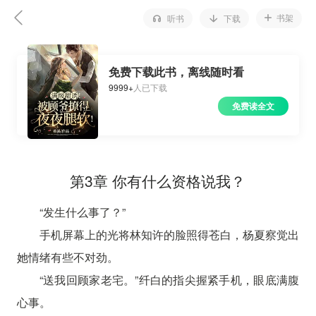
书架
听书
下载
免费下载此书，离线随时看
9999+
人已下载
免费读全文
第3章 你有什么资格说我？
“发生什么事了？”
手机屏幕上的光将林知许的脸照得苍白，杨夏察觉出
她情绪有些不对劲。
“送我回顾家老宅。”纤白的指尖握紧手机，眼底满腹
心事。