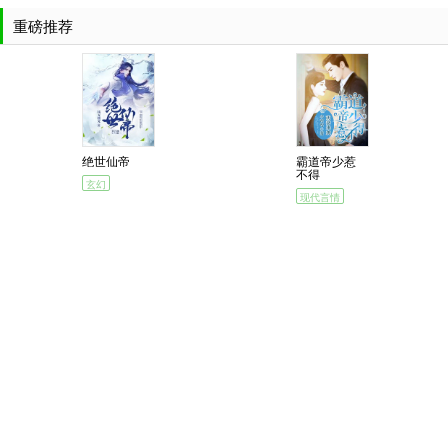
重磅推荐
绝世仙帝
霸道帝少惹
不得
玄幻
现代言情