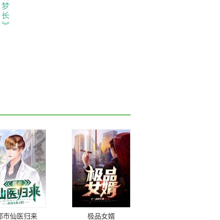
都市仙医归来
极品女婿