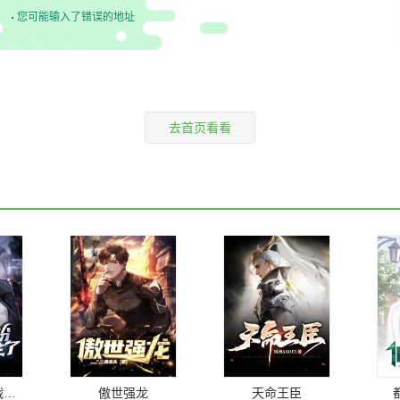
您可能输入了错误的地址
去首页看看
蛰伏三年，我战神身份终究藏不住了！
傲世强龙
天命王臣