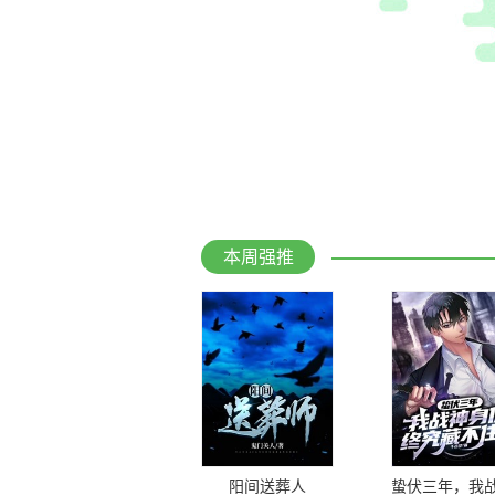
本周强推
阳间送葬人