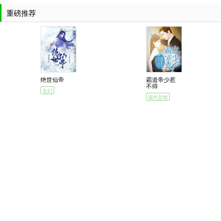
重磅推荐
绝世仙帝
霸道帝少惹
不得
玄幻
现代言情