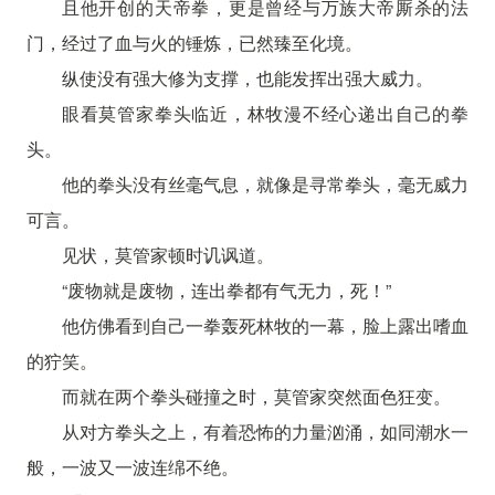
且他开创的天帝拳，更是曾经与万族大帝厮杀的法
门，经过了血与火的锤炼，已然臻至化境。
纵使没有强大修为支撑，也能发挥出强大威力。
眼看莫管家拳头临近，林牧漫不经心递出自己的拳
头。
他的拳头没有丝毫气息，就像是寻常拳头，毫无威力
可言。
见状，莫管家顿时讥讽道。
“废物就是废物，连出拳都有气无力，死！”
他仿佛看到自己一拳轰死林牧的一幕，脸上露出嗜血
的狞笑。
而就在两个拳头碰撞之时，莫管家突然面色狂变。
从对方拳头之上，有着恐怖的力量汹涌，如同潮水一
般，一波又一波连绵不绝。