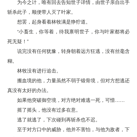
为今之计，唯有回去告知世子详情，由世子亲自出手
斩杀此子，顺便带人灭了叶家。
想罢，起身看着林牧满是狰狞道。
“小畜生，你等着，待我禀明世子，你与叶家都将必
死无疑！”
说完没有任何犹豫，转身朝着远方狂逃，没有丝毫含
糊。
林牧没有进行追击。
搬血境的他，力量虽然不弱于锻骨境，但对方想逃还
真没有太好的办法。
如果他突破御空境，对方绝对难逃一死，可惜……
摇了摇头，他没有过多在意。
逃了就逃了，下次碰到再斩杀也不迟。
至于对方口中的威胁，他并不害怕，与他为敌者，下