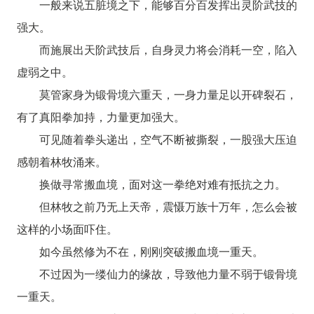
一般来说五脏境之下，能够百分百发挥出灵阶武技的
强大。
而施展出天阶武技后，自身灵力将会消耗一空，陷入
虚弱之中。
莫管家身为锻骨境六重天，一身力量足以开碑裂石，
有了真阳拳加持，力量更加强大。
可见随着拳头递出，空气不断被撕裂，一股强大压迫
感朝着林牧涌来。
换做寻常搬血境，面对这一拳绝对难有抵抗之力。
但林牧之前乃无上天帝，震慑万族十万年，怎么会被
这样的小场面吓住。
如今虽然修为不在，刚刚突破搬血境一重天。
不过因为一缕仙力的缘故，导致他力量不弱于锻骨境
一重天。