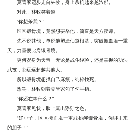
莫管家迈步走向林牧，身上杀机越来越浓郁。
对此，林牧笑着道。
“你想杀我？”
区区锻骨境，竟然想要杀他，简直是天方夜谭。
先不说其他，单说他塑造仙道根基，突破搬血境一重
天，力量便比肩锻骨境。
更何况身为天帝，无论是战斗经验，还是掌握的功法
武技，都远远超越其他人。
所以锻骨境想找自己麻烦，纯粹找死。
想罢，林牧朝着莫管家勾了勾手指。
“你还在等什么？”
莫管家见状，脸上露出狰狞之色。
“好小子，区区搬血境一重敢挑衅锻骨境，你哪里来
的胆子！”