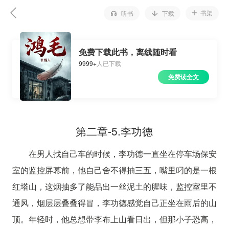
书架
听书
下载
免费下载此书，离线随时看
9999+
人已下载
免费读全文
第二章-5.李功德
在男人找自己车的时候，李功德一直坐在停车场保安
室的监控屏幕前，他自己舍不得抽三五，嘴里叼的是一根
红塔山，这烟抽多了能品出一丝泥土的腥味，监控室里不
通风，烟层层叠叠得冒，李功德感觉自己正坐在雨后的山
顶。年轻时，他总想带李布上山看日出，但那小子恐高，