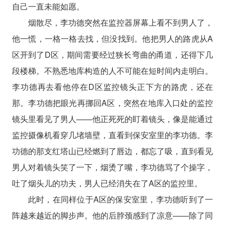
自己一直未能如愿。
烟散尽，李功德突然在监控器屏幕上看不到男人了，
他一慌，一格一格去找，但没找到。他把男人的路虎从A
区开到了D区，期间需要经过狭长弯曲的甬道，还得下几
段楼梯。不熟悉地库构造的人不可能在短时间内走明白。
李功德再去看他停在D区监控镜头正下方的路虎，还在
那。李功德把眼光再挪回A区，突然在地库入口处的监控
镜头里看见了男人——他正死死的盯着镜头，像是能通过
监控摄像机看穿几堵墙壁，直看到保安室里的李功德。李
功德的那支红塔山已经燃到了唇边，都忘了吸，直到看见
男人对着镜头笑了一下，烟烫了嘴，李功德骂了个操字，
吐了烟头儿的功夫，男人已经消失在了A区的监控里。
此时，在同样位于A区的保安室里，李功德听到了一
阵越来越近的脚步声。他的后脖颈感到了凉意——除了同