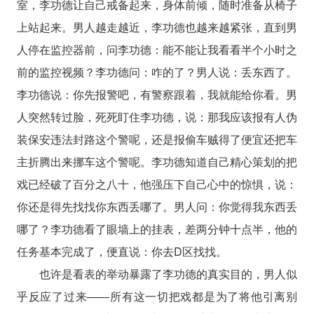
室，李功德让自己戒备起来，身体前倾，随时准备从椅子
上站起来。男人越走越近，李功德也越来越紧张，直到男
人停在监控器前，问李功德：能不能让我看看半个小时之
前的监控视频？李功德问：咋的了？男人说：丢东西了。
李功德说：你先报警吧，有警察跟着，我就能给你看。男
人突然转过脸，死死盯住李功德，说：那我应该报有人伪
装保安违法封路这个警呢，还是报偷车贼得了便宜还把车
主折腾出来挪车这个警呢。李功德知道自己精心策划的把
戏已经破了百分之八十，他强压下自己心中的惊惧，说：
你还是得先找找你东西丢哪了。男人问：你觉得我东西丢
哪了？李功德看了眼墙上的挂表，差两分钟十点半，他的
任务基本完成了，便直说：你去D区找找。
也许是看表的举动暴露了李功德的真实目的，男人似
乎反应了过来——所有这一切把戏都是为了将他引离别