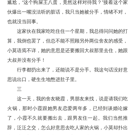
尴尬，“这个狗屎王八蛋，竟然这样对待我？”接着这个家
伙爆出一嘴没法听的脏话，我只当她被分手，情绪不对，
也就没当回事。
这家伙在我家吃吃住住一个星期，我总得问问她的打
算，我倒也罢了，但总不能不照顾另外两位舍友的感受，
小莫语焉不详，她的意思是还要搬回大叔那里去住，她跟
大叔并没有分手！
行李都扔出来了，还能说不是分手。我这句话没好意
思说出口，硬生生地憋进肚子里。
三
这一天，我的舍友晓霞，男朋友来找，说是请我们吃
火锅，那时小霞跟她男友恋爱两年多，已经到谈婚论嫁
了，小霞不久就要搬出去，跟男友住一起。我们当然推
辞，泛泛之交，怎么好意思去吃人家的火锅，小莫却扑出