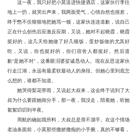
这一夜，我只好把小莫送进快捷酒店，这家伙行李往
地上一扔，就哭出声来，我两面受气，心情自然也很差，
终于憋不住狠狠地把她骂一顿，这家伙连连道歉，说自己
正在什么创伤后应激反应期，又说，她对不起晓霞，晓霞
挺好的，这几天给她做了好几顿饭，蛋炒饭做的尤其好
吃，又说，你也挺好的，你们宿舍人都挺好。然后道
歉“是她不对”，这番眼泪婆娑诚恳动人。现在反思这家伙
行走江湖，永远有最柔软最动人的身段。但她心里到底怎
么想的，谁都不知道。
她哭得梨花带雨，又说起大叔来，这会终于说到了大
叔为什么要跟她闹分手，那一夜，我没走，陪着她，听她
絮絮叨叨到半夜。
周航的确如我所料，大叔总是滑不溜手。在这个情场
老油条面前，小莫那些撒娇撒痴的小手腕，真的不够看，