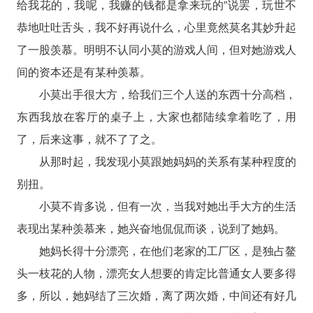
给我花的，我呢，我赚的钱都是拿来玩的”说罢，玩世不
恭地吐吐舌头，我不好再说什么，心里竟然莫名其妙升起
了一股羡慕。明明不认同小莫的游戏人间，但对她游戏人
间的资本还是有某种羡慕。
小莫出手很大方，给我们三个人送的东西十分高档，
东西我放在客厅的桌子上，大家也都陆续拿着吃了，用
了，后来这事，就不了了之。
从那时起，我发现小莫跟她妈妈的关系有某种程度的
别扭。
小莫不肯多说，但有一次，当我对她出手大方的生活
表现出某种羡慕来，她兴奋地侃侃而谈，说到了她妈。
她妈长得十分漂亮，在他们老家的工厂区，是独占鳌
头一枝花的人物，漂亮女人想要的肯定比普通女人要多得
多，所以，她妈结了三次婚，离了两次婚，中间还有好几