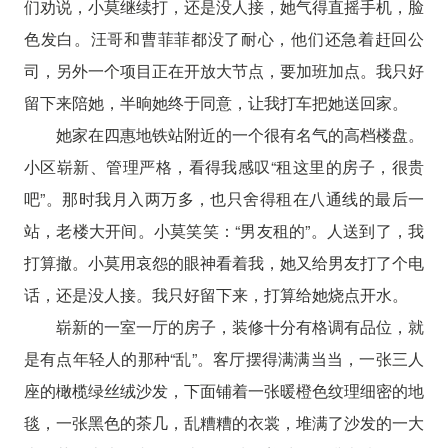
们劝说，小莫继续打，还是没人接，她气得直摇手机，脸
色发白。汪哥和曹菲菲都没了耐心，他们还急着赶回公
司，另外一个项目正在开放大节点，要加班加点。我只好
留下来陪她，半晌她终于同意，让我打车把她送回家。
她家在四惠地铁站附近的一个很有名气的高档楼盘。
小区崭新、管理严格，看得我感叹“租这里的房子，很贵
吧”。那时我月入两万多，也只舍得租在八通线的最后一
站，老楼大开间。小莫笑笑：“男友租的”。人送到了，我
打算撤。小莫用哀怨的眼神看着我，她又给男友打了个电
话，还是没人接。我只好留下来，打算给她烧点开水。
崭新的一室一厅的房子，装修十分有格调有品位，就
是有点年轻人的那种“乱”。客厅摆得满满当当，一张三人
座的橄榄绿丝绒沙发，下面铺着一张暖橙色纹理细密的地
毯，一张黑色的茶几，乱糟糟的衣裳，堆满了沙发的一大