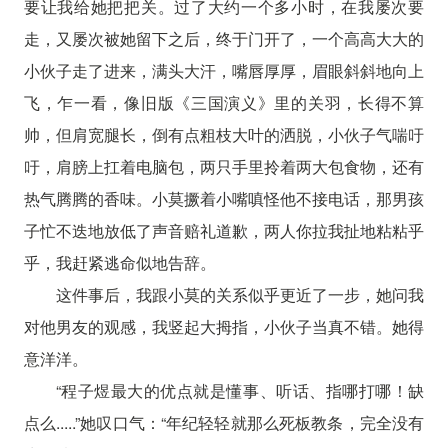
要让我给她把把关。过了大约一个多小时，在我屡次要
走，又屡次被她留下之后，终于门开了，一个高高大大的
小伙子走了进来，满头大汗，嘴唇厚厚，眉眼斜斜地向上
飞，乍一看，像旧版《三国演义》里的关羽，长得不算
帅，但肩宽腿长，倒有点粗枝大叶的洒脱，小伙子气喘吁
吁，肩膀上扛着电脑包，两只手里拎着两大包食物，还有
热气腾腾的香味。小莫撅着小嘴嗔怪他不接电话，那男孩
子忙不迭地放低了声音赔礼道歉，两人你拉我扯地粘粘乎
乎，我赶紧逃命似地告辞。
这件事后，我跟小莫的关系似乎更近了一步，她问我
对他男友的观感，我竖起大拇指，小伙子当真不错。她得
意洋洋。
“程子煜最大的优点就是懂事、听话、指哪打哪！缺
点么.....”她叹口气：“年纪轻轻就那么死板教条，完全没有