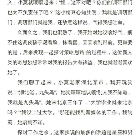
入，小莫就嚷嚷起来：“姐，这不对吧？你们的调研部门
也太不负责任了吧？”这小精豆心知肚明，我就是调研部
门，调研部门就是我，还故意这样说，气得我想吐血。
久而久之，我们也混熟了，我开始对她没啥好气，搁
不住这调皮孩子诞着脸，抹着蜜，天天凑到跟前。更重要
的是，后来发现一起探讨策略思路”的过程中，这位新人
类的奇思妙想常常对我的报告大有裨益，我也就渐渐喜欢
她了。
我们聊了起来，小莫老家湖北某市，我开玩笑
说：“湖北佬，九头鸟”。她笑嘻嘻地认领“别人我不知道，
我就是九头鸟”。她来北京三年了，“大学毕业就来北京
吗？”“我没上过大学。”那还能找到新媒体的工作，我纳
闷，她语焉不详。
探讨工作之余，这家伙说的最多的话题是星座和男