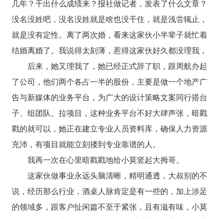
几年？干出什么成绩来？报社做记者，发表了什么文章？
没名没姓吧，没名没姓就是啥也没干住，就是浅尝辄止，
就是没有定性。离了两次婚，看来这家伙小半辈子就忙着
结婚离婚了。我说得太刻薄，惹得这家伙好久都没理我，
后来，她又理我了，她已经正式辞了职，跟周航办起
了公司，他们两个各占一半的股份，主要是做一个地产广
告与新媒体的业务平台，为广大的设计策略文案同行搭台
子、组团队、拉项目，这种业务平台不好大肆声张，暗戳
戳的就可以，她正在建立专业人员资料库，确保人力资源
充沛，有项目就能立刻搂到专业靠谱的人。
我再一次在心里暗戳戳地给小莫竖起大拇哥。
这家伙做事业永远头脑清晰，精明通透，大叔别的不
说，经历那么行业，酒桌人脉肯定是有一些的，加上涉足
的领域多，跟客户扯闲篇不至于紧张，且有滋有味，小莫