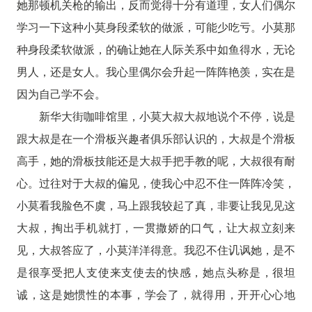
她那顿机关枪的输出，反而觉得十分有道理，女人们偶尔
学习一下这种小莫身段柔软的做派，可能少吃亏。小莫那
种身段柔软做派，的确让她在人际关系中如鱼得水，无论
男人，还是女人。我心里偶尔会升起一阵阵艳羡，实在是
因为自己学不会。
新华大街咖啡馆里，小莫大叔大叔地说个不停，说是
跟大叔是在一个滑板兴趣者俱乐部认识的，大叔是个滑板
高手，她的滑板技能还是大叔手把手教的呢，大叔很有耐
心。过往对于大叔的偏见，使我心中忍不住一阵阵冷笑，
小莫看我脸色不虞，马上跟我较起了真，非要让我见见这
大叔，掏出手机就打，一贯撒娇的口气，让大叔立刻来
见，大叔答应了，小莫洋洋得意。我忍不住讥讽她，是不
是很享受把人支使来支使去的快感，她点头称是，很坦
诚，这是她惯性的本事，学会了，就得用，开开心心地