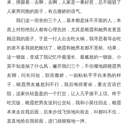
来，撺掇着：去啊，去啊，人家是一番好意，总不能驳了
人家男同胞的面子，有点撒娇的语气。
我们这一宿舍的三个人，基本都是抹不开面的人，本
质上对拒绝别人都有心理负担，尤其是晓霞和她男友更是
顾忌我的面子。于是一行人出去吃火锅，我寻思着等会吃
的差不多我就把账结了，晓霞和她男友都不宽裕。结果，
这一顿饭，变成了我记忆中最漫长、最尴尬的一顿饭。小
莫不知道抽了什么风，撇开我们三个，不住嘴地跟晓霞男
友聊，问长问短，软语撒娇，一副粘粘乎乎自来熟的样
子，晓霞男友尴尬到不行，我后悔得要命，屡次言语拦
阻，这家伙轻盈盈的一个打岔，让人几乎接不上话。终于
吃完饭，晓霞把男友送到公交站，我和小莫往回走，晓霞
本来走在我后面，后来步伐飞快地向前走，叫都叫不住，
直直地抢在我前面，进门就狠狠地一摔。