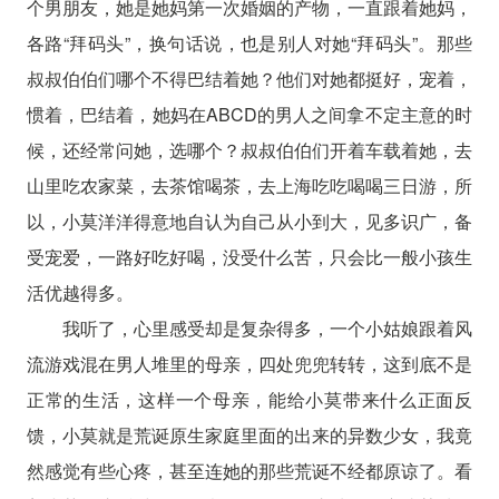
个男朋友，她是她妈第一次婚姻的产物，一直跟着她妈，
各路“拜码头”，换句话说，也是别人对她“拜码头”。那些
叔叔伯伯们哪个不得巴结着她？他们对她都挺好，宠着，
惯着，巴结着，她妈在ABCD的男人之间拿不定主意的时
候，还经常问她，选哪个？叔叔伯伯们开着车载着她，去
山里吃农家菜，去茶馆喝茶，去上海吃吃喝喝三日游，所
以，小莫洋洋得意地自认为自己从小到大，见多识广，备
受宠爱，一路好吃好喝，没受什么苦，只会比一般小孩生
活优越得多。
我听了，心里感受却是复杂得多，一个小姑娘跟着风
流游戏混在男人堆里的母亲，四处兜兜转转，这到底不是
正常的生活，这样一个母亲，能给小莫带来什么正面反
馈，小莫就是荒诞原生家庭里面的出来的异数少女，我竟
然感觉有些心疼，甚至连她的那些荒诞不经都原谅了。看