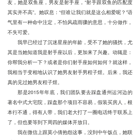
友，她是双鱼座，男友是射手座，“射手跟双鱼的匹配度
其实并不高”。她叹息：“但谁让我们就是这么相爱呢？”语
气里有一种命中注定，不怕风疏雨骤的意思，十分做作，
不失可爱。
我早已经过了沉迷星座的年龄，受不了她的骚扰，尤
其是当她知道我是射手座以后，更加来了兴趣。动辄是：
你帮我分析一下？或者是你们射手座如何如何？就这样，
我相当于变相地认识了她男友射手男程子煜。后来，我还
真的见过她男友程子煜。
那是2015年年底，我们团队要去踩盘通州运河边的
著名中式大宅院，踩盘那个项目不容易，假装买房人，根
本行不通，得有人带，我们老大打了一圈电话终于联系上
了，但也要等到下周四的媒体开放日。
我在微信上跟莫小倩抱怨这事，没到中午饭点，她联