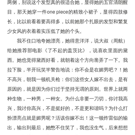
两侧，别说这个发型真的很适合她，显得她的五官清朗醒
目，那天她穿一件one piece的精致小裙子，显得四肢修
长，比以前看着要高得多，以前她那个扎眼的发型和繁复
少女风的衣着着实压低了她的个头。
我不住口地夸她漂亮，她得意洋洋，说大叔（周航）
给她推荐部电影《了不起的盖茨比》，说喜欢里面的黛
西。她也觉得黛西好看，就朝着这个方向凿弄了一下。我
拉下脸，半开玩笑半警告地说：你不会是在媚男吧？！她
不高兴，朝我一顿机关枪：你们这些女人嫁不出去，是有
原因的，就是因为你们过于坚持无谓的原则。世界上就两
种生物，一种男，一种女。为什么非要一刀切，你讨我高
兴，我讨你高兴，不是挺好的，不是更和谐吗？为什么打
扮漂亮点就是媚男呢？活该你嫁不出！这一顿炸雷似的输
出，输出到最后，她憋不住笑了，我也没生气，后来想想