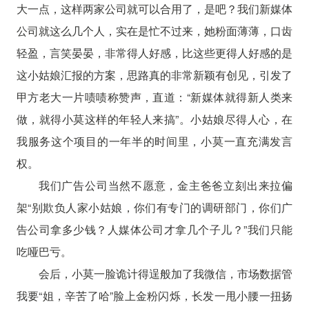
大一点，这样两家公司就可以合用了，是吧？我们新媒体
公司就这么几个人，实在是忙不过来，她粉面薄薄，口齿
轻盈，言笑晏晏，非常得人好感，比这些更得人好感的是
这小姑娘汇报的方案，思路真的非常新颖有创见，引发了
甲方老大一片啧啧称赞声，直道：“新媒体就得新人类来
做，就得小莫这样的年轻人来搞”。小姑娘尽得人心，在
我服务这个项目的一年半的时间里，小莫一直充满发言
权。
我们广告公司当然不愿意，金主爸爸立刻出来拉偏
架“别欺负人家小姑娘，你们有专门的调研部门，你们广
告公司拿多少钱？人媒体公司才拿几个子儿？”我们只能
吃哑巴亏。
会后，小莫一脸诡计得逞般加了我微信，市场数据管
我要“姐，辛苦了哈”脸上金粉闪烁，长发一甩小腰一扭扬