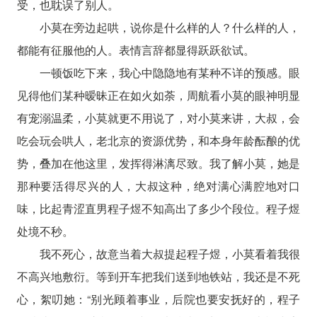
受，也耽误了别人。
小莫在旁边起哄，说你是什么样的人？什么样的人，
都能有征服他的人。表情言辞都显得跃跃欲试。
一顿饭吃下来，我心中隐隐地有某种不详的预感。眼
见得他们某种暧昧正在如火如荼，周航看小莫的眼神明显
有宠溺温柔，小莫就更不用说了，对小莫来讲，大叔，会
吃会玩会哄人，老北京的资源优势，和本身年龄酝酿的优
势，叠加在他这里，发挥得淋漓尽致。我了解小莫，她是
那种要活得尽兴的人，大叔这种，绝对满心满腔地对口
味，比起青涩直男程子煜不知高出了多少个段位。程子煜
处境不秒。
我不死心，故意当着大叔提起程子煜，小莫看着我很
不高兴地敷衍。等到开车把我们送到地铁站，我还是不死
心，絮叨她：“别光顾着事业，后院也要安抚好的，程子