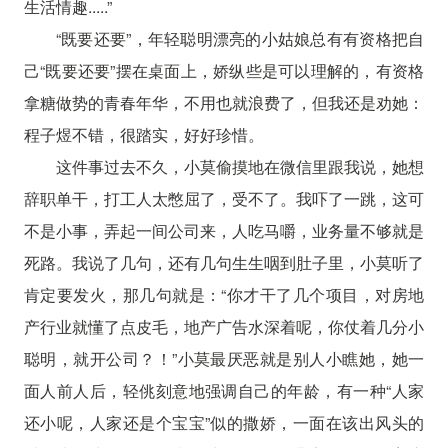
生活情趣.....”
“既要还要”，年轻聪明漂亮的小姑娘总有有资格把自
己“既要还要”摆在桌面上，娇纵些是可以理解的，有资格
拿糖做势的青春年华，不用也就浪费了，但我还是劝她：
程子煜不错，很踏实，好好珍惜。
这件事过去不久，小莫偷摸地在微信里跟我说，她想
辞职单干，打工人太憋屈了，受不了。我吓了一跳，这可
不是小事，弄起一间公司来，人吃马嚼，业务量不够就是
死路。我说了几句，还有几句生生咽到肚子里，小莫听了
肯定要发火，那几句就是：“你才干了几个项目，对房地
产行业就懂了点皮毛，地产广告水深着呢，你仗着几分小
聪明，就开公司？！”小莫最厌恶就是别人小瞧她，她一
面人前人后，轻佻刻意地强调自己的年龄，有一种“人家
还小呢，人家还是个宝宝”似的撒娇，一面在该出风头的