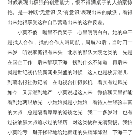
时候表现出极强的创意能力，恨不得满桌子的人拍案惊
艳。是一种既“无意识”又“有意识”表现出来的做派，看得
出来她很享受这种自己营造出来的这种反差。
小莫不傻，嘴里不倒架子，心里明明白白。她的单干
是找人合作，找的合作人叫周航，周航70后，当时四十
来岁，听说家庭很有来头，北京的部队大院之类的，先是
在国企工作，后来辞职下海，捞到什么不知道，再后来，
就是世纪初传统新闻业兴盛的时候，这人也是枚弄潮儿，
到著名报社做记者，在电视台扛摄影机，着实有过风光，
如今，又弄潮到地产，小莫说起这人来，微信聊天里都能
看到她两眼放光！小姑娘就是小姑娘，看待人生经验丰富
的大叔，总是隔着厚厚的滤镜之光，我二十多岁时，也有
过被油腻大叔追求过的经历，对这类物种充满警惕。我怕
小莫吃亏，掰开揉碎地给她痴迷的头脑降降温，下海干了