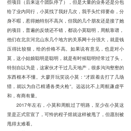
些项目（后来这个团队停了），但是大量的业务还是分包
给了业内同行，小莫找了我好几次，我手头忙得要命，分
身不暇，惹得她特别不高兴，但我的几个朋友还是接了她
的项目，普遍的反馈还不错，都说小莫聪明，周航靠谱，
他们在北京河北山东几个地方的关系网十分强大，就是钱
压得比较狠，给的价格不高。如果说有意见，也是对小
莫，这小姑娘聪明是聪明，就是有时候聪明经常过了头，
特别自以为是，这家伙才干过几天地产，很多沟沟壑壑的
东西根本不懂。大廖开玩笑说小莫：“才跟着去打了几场
猎，就以为自己精通各类火枪”。远远比不上周航谦虚平
和，有商有量。
2017年左右，小莫和周航过了明路，至少在小莫这
里是正式官宣了，可怜的程子煜就这样被甩了，但愿别被
甩得太难看。