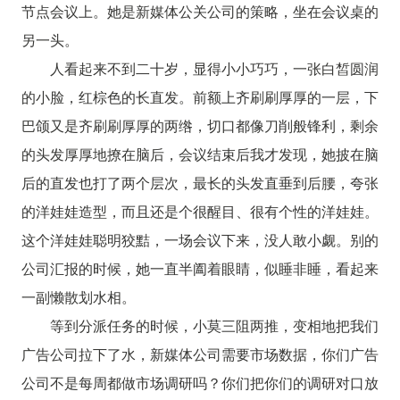
节点会议上。她是新媒体公关公司的策略，坐在会议桌的
另一头。
人看起来不到二十岁，显得小小巧巧，一张白皙圆润
的小脸，红棕色的长直发。前额上齐刷刷厚厚的一层，下
巴颌又是齐刷刷厚厚的两绺，切口都像刀削般锋利，剩余
的头发厚厚地撩在脑后，会议结束后我才发现，她披在脑
后的直发也打了两个层次，最长的头发直垂到后腰，夸张
的洋娃娃造型，而且还是个很醒目、很有个性的洋娃娃。
这个洋娃娃聪明狡黠，一场会议下来，没人敢小觑。别的
公司汇报的时候，她一直半阖着眼睛，似睡非睡，看起来
一副懒散划水相。
等到分派任务的时候，小莫三阻两推，变相地把我们
广告公司拉下了水，新媒体公司需要市场数据，你们广告
公司不是每周都做市场调研吗？你们把你们的调研对口放