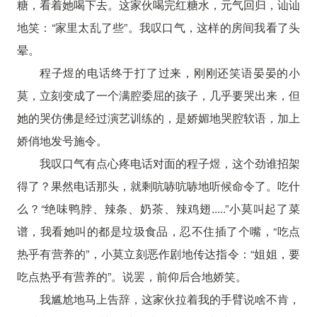
糖，看着她喝下去。这家伙喝完红糖水，元气回归，讪讪
地笑：“家里太乱了些”。我叹口气，这样的房间我看了头
晕。
程子煜的电话终于打了过来，刚刚还笑语晏晏的小
莫，立刻变成了一个满腔委屈的孩子，几乎要哭出来，但
她的哭仿佛是经过演艺训练的，是娇媚地哭腔软语，加上
娇俏地发号施令。
我叹口气有点心疼电话对面的程子煜，这个劲谁招架
得了？果然电话那头，就剩吭哧吭哧地听候命令了。吃什
么？“绝味鸭脖、辣条、奶茶、辣鸡翅.....”小莫叫起了菜
谱，我看她叫的都是垃圾食品，忍不住插了个嘴，“吃点
热乎有营养的”，小莫立刻恶作剧地传达指令：“姐姐，要
吃点热乎有营养的”。说罢，前仰后合地娇笑。
我尴尬地马上告辞，这家伙拉着我的手臂说啥不肯，