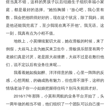
煜当真不错，这样的男孩子以后结婚生子组织幸福小家
庭，都是最好的选择。”她拍胸脯：“放心吧，我心里有
数，我会把他哄得好好的，现在这个状况，除了我妈，就
是他还能我兜底了，至少我现在离不开他”。我无语。这
一刻，我真有点为小程不值。
地铁上，小莫继续絮叨大叔，她在滑板的时候，来了
例假，大叔马上去为她买来卫生巾，滑板俱乐部里有两个
老娘们真是讨厌，老是跟大叔缠磨，大叔不过是在敷衍他
们，说不定以后有业务往来呢....
我看着她如痴如醉、洋洋得意的脸，心里一阵阵的反
感，心想周航，的确成熟有魅力，但也滑不溜手，这样的
情场老油子你一小姑娘把握得住吗？别马失前蹄才好。
2016/17年那阵，小莫和周航的业务平台开始了，头
一两年做的相当不错，他们组织了一个团队可以自己接一