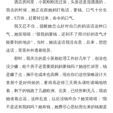
酒店房间里，小莫刚刚洗过澡，头发还是湿漉漉的，
我去的时候，她正在跟她妈打电话，要钱。口气十分生
硬，5万块，赶紧转过来，命令的口气。
我又忍不住，提醒她怎么好对自己的妈说话这种口
气，她笑嘻嘻：“跟我妈要钱，还到不了用讨好的语气才
能要到的地步”，当时，她说这话我没在意，后来，想想
这话，里里外外透着怪异。
那时，我关注的是小莫都处理工作好几年了，创业也
没少赚，租个房子还需要跟妈妈要钱吗？她连忙诉苦，钱
是赚了点，搁不住成本也高啊，现在你们这些策略设计大
拿那个是好伺候的，要得高还得三天两头请吃请喝地哄
着，剩下的钱跑了几趟欧洲、北美，已经所剩无几，我劝
她省着点花，这样乱造，以后没钱咋办？她笑嘻嘻：“我
不是还有我妈吗？她有钱，她费尽心思钻营出来的钱都是