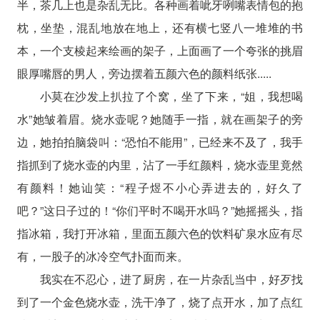
半，茶几上也是杂乱无比。各种画着呲牙咧嘴表情包的抱
枕，坐垫，混乱地放在地上，还有横七竖八一堆堆的书
本，一个支棱起来绘画的架子，上面画了一个夸张的挑眉
眼厚嘴唇的男人，旁边摆着五颜六色的颜料纸张.....
小莫在沙发上扒拉了个窝，坐了下来，“姐，我想喝
水”她皱着眉。烧水壶呢？她随手一指，就在画架子的旁
边，她拍拍脑袋叫：“恐怕不能用”，已经来不及了，我手
指抓到了烧水壶的内里，沾了一手红颜料，烧水壶里竟然
有颜料！她讪笑：“程子煜不小心弄进去的，好久了
吧？”这日子过的！“你们平时不喝开水吗？”她摇摇头，指
指冰箱，我打开冰箱，里面五颜六色的饮料矿泉水应有尽
有，一股子的冰冷空气扑面而来。
我实在不忍心，进了厨房，在一片杂乱当中，好歹找
到了一个金色烧水壶，洗干净了，烧了点开水，加了点红