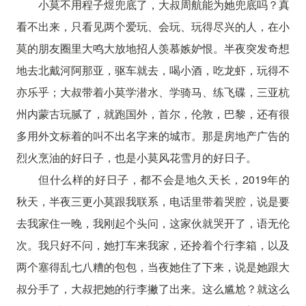
小莫不用程子煜兜底了，大叔周航能为她兜底吗？真
看不出来，只看见两个爱玩、会玩、玩得尽兴的人，在小
莫的朋友圈里大鸣大放地招人羡慕嫉妒恨。半夜突发奇想
地去北戴河阿那亚，驱车就去，喝小酒，吃龙虾，玩得不
亦乐乎；大叔带着小莫学潜水、学骑马、练飞碟，三亚杭
州内蒙古玩腻了，就跑国外，首尔，伦敦，巴黎，还有很
多用外文标着的叫不出名字来的城市。那是房地产广告的
烈火烹油的好日子，也是小莫风花雪月的好日子。
但什么样的好日子，都不会是地久天长，2019年的
秋天，半夜三更小莫跟我联系，电话里带着哭腔，说是要
去我家住一晚，我刚起个头问，这家伙就哭开了，语无伦
次。我只好不问，她打车来我家，还拎着个行李箱，以及
两个塞得乱七八糟的包包，当夜她住了下来，说是她跟大
叔分手了，大叔把她的行李撇了出来。这么尴尬？就这么