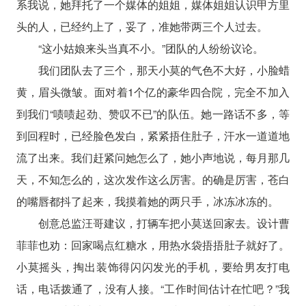
系我说，她拜托了一个媒体的姐姐，媒体姐姐认识甲方里
头的人，已经约上了，妥了，准她带两三个人过去。
“这小姑娘来头当真不小。”团队的人纷纷议论。
我们团队去了三个，那天小莫的气色不大好，小脸蜡
黄，眉头微皱。面对着1个亿的豪华四合院，完全不加入
到我们“啧啧起劲、赞叹不已”的队伍。她一路话不多，等
到回程时，已经脸色发白，紧紧捂住肚子，汗水一道道地
流了出来。我们赶紧问她怎么了，她小声地说，每月那几
天，不知怎么的，这次发作这么厉害。的确是厉害，苍白
的嘴唇都抖了起来，我摸着她的两只手，冰冻冰冻的。
创意总监汪哥建议，打辆车把小莫送回家去。设计曹
菲菲也劝：回家喝点红糖水，用热水袋捂捂肚子就好了。
小莫摇头，掏出装饰得闪闪发光的手机，要给男友打电
话，电话拨通了，没有人接。“工作时间估计在忙吧？”我