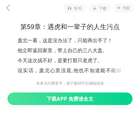
书架
听书
下载
第59章：遇虎和一辈子的人生污点
庞北一看，这是没办法了，只能再出手了！
他立即返回家里，带上自己的三八大盖。
今天这次搞不好，是要打那只老虎了。
说实话，庞北心里没底,他也不知道能不能做掉老
虎。
本章为付费章节，请下载APP后继续阅读
不过，上次自己打伤了这头虎，交过手的时候，庞北
下载APP 免费读全文
知道，这头虎已经不是壮年，他应该年纪不小了。
不然也不会让自己那么容易就得手。
只不过，那头熊……