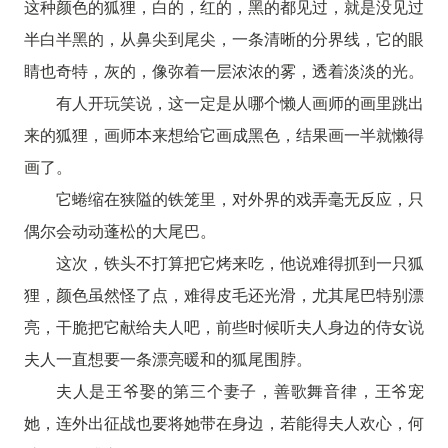
这种颜色的狐狸，白的，红的，黑的都见过，就是没见过
半白半黑的，从鼻尖到尾尖，一条清晰的分界线，它的眼
睛也奇特，灰的，像弥着一层浓浓的雾，透着淡淡的光。
有人开玩笑说，这一定是从哪个懒人画师的画里跳出
来的狐狸，画师本来想给它画成黑色，结果画一半就懒得
画了。
它蜷缩在狭隘的铁笼里，对外界的戏弄毫无反应，只
偶尔会动动蓬松的大尾巴。
这次，铁头不打算把它烤来吃，他说难得抓到一只狐
狸，颜色虽然怪了点，难得皮毛还光滑，尤其尾巴特别漂
亮，干脆把它献给夫人吧，前些时候听夫人身边的侍女说
夫人一直想要一条漂亮暖和的狐尾围脖。
夫人是王爷娶的第三个妻子，善歌舞音律，王爷宠
她，连外出征战也要将她带在身边，若能得夫人欢心，何