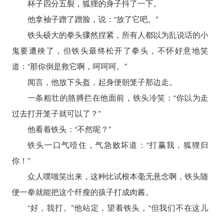
杯子四分五裂，狐狸的身子抖了一下。
他拿袖子蹭了蹭脸，说：“放了它吧。”
铁头硕大的拳头骤然捏紧，所有人都以为乱说话的小
鬼要遭殃了，但铁头最终松开了拳头，不怀好意地笑
道：“那你倒是救它啊，呵呵呵。”
闻言，他放下头盔，起身便朝笼子那边走。
一条粗壮的胳膊拦在他面前，铁头冷笑：“你以为走
过去打开笼子就可以了？”
他看着铁头：“不然呢？”
铁头一口气噎住，气急败坏道：“打赢我，狐狸归
你！”
众人噗嗤笑出来，这种比试根本毫无悬念啊，铁头随
便一拳就能把这个纤瘦的孩子打成肉酱。
“好，我打。”他站定，望着铁头，“但我们不在这儿