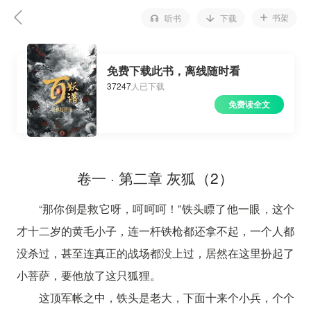
书架
听书
下载
免费下载此书，离线随时看
37247
人已下载
免费读全文
卷一 · 第二章 灰狐（2）
“那你倒是救它呀，呵呵呵！”铁头瞟了他一眼，这个
才十二岁的黄毛小子，连一杆铁枪都还拿不起，一个人都
没杀过，甚至连真正的战场都没上过，居然在这里扮起了
小菩萨，要他放了这只狐狸。
这顶军帐之中，铁头是老大，下面十来个小兵，个个