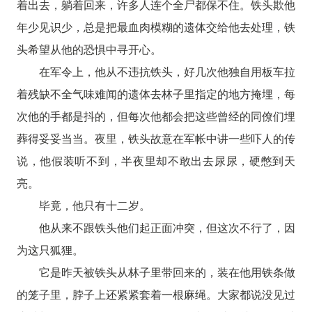
着出去，躺着回来，许多人连个全尸都保不住。铁头欺他
年少见识少，总是把最血肉模糊的遗体交给他去处理，铁
头希望从他的恐惧中寻开心。
在军令上，他从不违抗铁头，好几次他独自用板车拉
着残缺不全气味难闻的遗体去林子里指定的地方掩埋，每
次他的手都是抖的，但每次他都会把这些曾经的同僚们埋
葬得妥妥当当。夜里，铁头故意在军帐中讲一些吓人的传
说，他假装听不到，半夜里却不敢出去尿尿，硬憋到天
亮。
毕竟，他只有十二岁。
他从来不跟铁头他们起正面冲突，但这次不行了，因
为这只狐狸。
它是昨天被铁头从林子里带回来的，装在他用铁条做
的笼子里，脖子上还紧紧套着一根麻绳。大家都说没见过