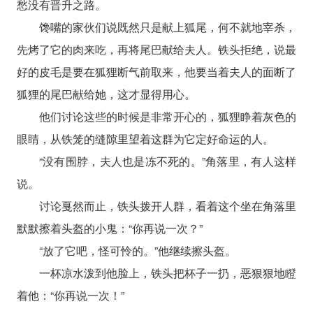
愁没有晋升之路。
馋嘴的家伙们说既然只是献上狐尾，何不就地宰杀，
先烤了它的肉来吃，再将尾巴献给夫人。铁头拒绝，说最
好的皮毛是要在狐狸断气前取来，他要当着夫人的面断了
狐狸的尾巴献给她，这才显得用心。
他们讨论这些的时候是非常开心的，狐狸睁着灰色的
眼睛，从铁笼的缝隙里望着这群为它定好命运的人。
“没有围脖，夫人也是冻不死的。”角落里，有人这样
说。
讨论戛然而止，铁头拨开人群，看着这个坐在角落里
默默擦着头盔的小鬼：“你再说一次？”
“放了它吧，怪可怜的。”他继续擦头盔。
一杯凉水泼到他脸上，铁头把杯子一扔，恶狠狠地瞪
着他：“你再说一次！”