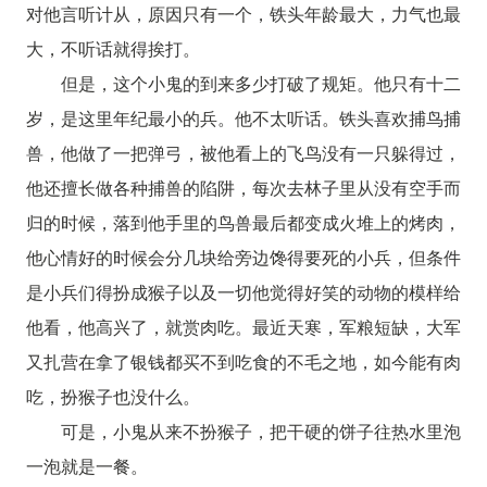
对他言听计从，原因只有一个，铁头年龄最大，力气也最
大，不听话就得挨打。
但是，这个小鬼的到来多少打破了规矩。他只有十二
岁，是这里年纪最小的兵。他不太听话。铁头喜欢捕鸟捕
兽，他做了一把弹弓，被他看上的飞鸟没有一只躲得过，
他还擅长做各种捕兽的陷阱，每次去林子里从没有空手而
归的时候，落到他手里的鸟兽最后都变成火堆上的烤肉，
他心情好的时候会分几块给旁边馋得要死的小兵，但条件
是小兵们得扮成猴子以及一切他觉得好笑的动物的模样给
他看，他高兴了，就赏肉吃。最近天寒，军粮短缺，大军
又扎营在拿了银钱都买不到吃食的不毛之地，如今能有肉
吃，扮猴子也没什么。
可是，小鬼从来不扮猴子，把干硬的饼子往热水里泡
一泡就是一餐。