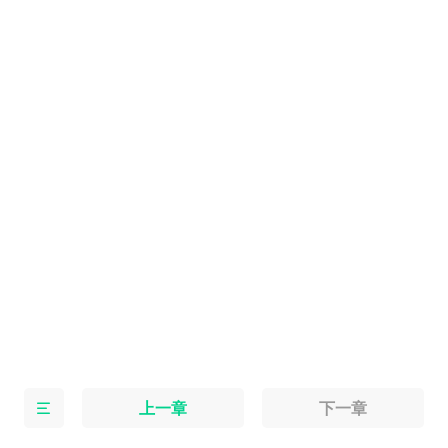
上一章
下一章