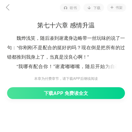
书架
听书
下载
第七十六章 感情升温
魏烨浅笑，随后凑到谢鸢身边略带一丝玩味的说了一
句：“你刚刚不是配合的挺好的吗？现在倒是把所有的过
错都推到我身上了，当真是没良心啊！”
“我哪有配合你！”谢鸢嘟嘟嘴，随后开始为自己辩
解，“我当时被你突然抱起来，那根本就是下意识的反应
本章为付费章节，请下载APP后继续阅读
好不好，我要是不抱住你，万一被摔下来了多难看啊！”
下载APP 免费读全文
“是吗？”魏烨有凑近了