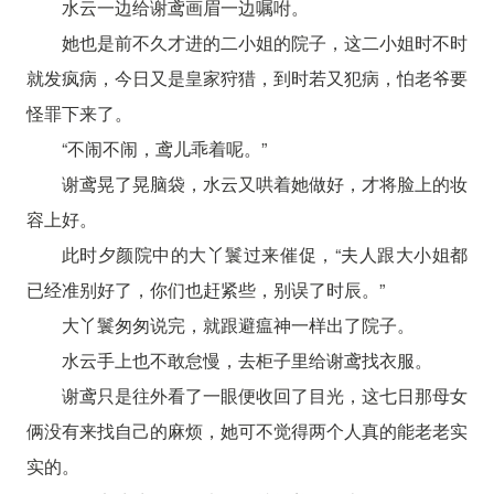
水云一边给谢鸢画眉一边嘱咐。
她也是前不久才进的二小姐的院子，这二小姐时不时
就发疯病，今日又是皇家狩猎，到时若又犯病，怕老爷要
怪罪下来了。
“不闹不闹，鸢儿乖着呢。”
谢鸢晃了晃脑袋，水云又哄着她做好，才将脸上的妆
容上好。
此时夕颜院中的大丫鬟过来催促，“夫人跟大小姐都
已经准别好了，你们也赶紧些，别误了时辰。”
大丫鬟匆匆说完，就跟避瘟神一样出了院子。
水云手上也不敢怠慢，去柜子里给谢鸢找衣服。
谢鸢只是往外看了一眼便收回了目光，这七日那母女
俩没有来找自己的麻烦，她可不觉得两个人真的能老老实
实的。