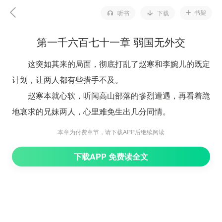
书架
听书
下载
第一千六百七十一章 弱国无外交
这突如其来的局面，彻底打乱了赵寒和李婉儿的既定
计划，让两人都有些措手不及。
赵寒本就心软，听闻高山部落的惨烈遭遇，再看着跪
地哀求的兄妹两人，心里难免生出几分同情。
但他身为大周的掌权者，自然清楚凡事必须以大局为
本章为付费章节，请下载APP后继续阅读
重，绝不能凭着一时心软随意许诺，更不能草率答应他们
下载APP 免费读全文
出兵相助。
而李婉儿此刻沉默不语，明显是打算让