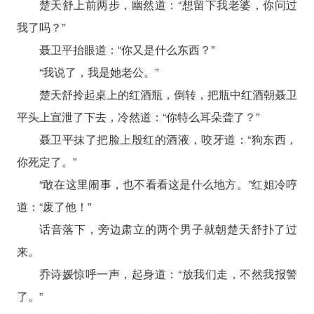
楚天舒上前两步，幽然道：“想留下我老婆，你问过
我了吗？”
聂卫平抬眼道：“你又是什么东西？”
“我说了，我是她老公。”
楚天舒拎起桌上的红酒瓶，倒转，把瓶中红酒朝聂卫
平头上宣泄了下去，冷然道：“你特么耳朵聋了？”
聂卫平抹了把脸上殷红的酒液，咬牙道：“狗东西，
你死定了。”
“敢在这里闹事，也不看看这是什么地方。”红姐冷哼
道：“废了他！”
话音落下，旁边肃立的两个男子就朝楚天舒扑了过
来。
乔诗媛惊呼一声，起身道：“放我们走，不然我报警
了。”