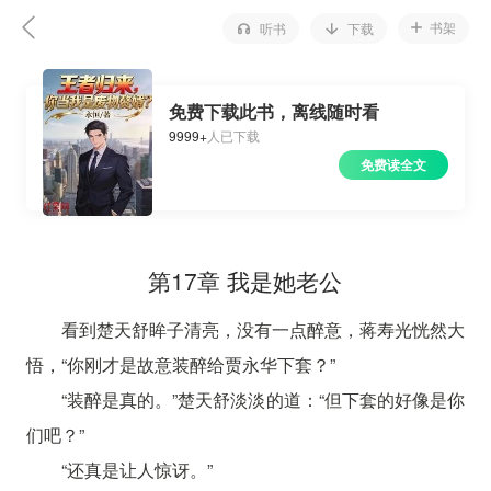
书架
听书
下载
免费下载此书，离线随时看
9999+
人已下载
免费读全文
第17章 我是她老公
看到楚天舒眸子清亮，没有一点醉意，蒋寿光恍然大
悟，“你刚才是故意装醉给贾永华下套？”
“装醉是真的。”楚天舒淡淡的道：“但下套的好像是你
们吧？”
“还真是让人惊讶。”