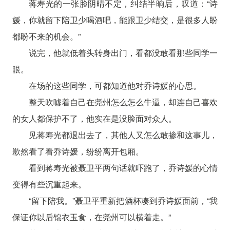
蒋寿光的一张脸阴晴不定，纠结半晌后，叹道：“诗
媛，你就留下陪卫少喝酒吧，能跟卫少结交，是很多人盼
都盼不来的机会。”
说完，他就低着头转身出门，看都没敢看那些同学一
眼。
在场的这些同学，可都知道他对乔诗媛的心思。
整天吹嘘着自己在尧州怎么怎么牛逼，却连自己喜欢
的女人都保护不了，他实在是没脸面对众人。
见蒋寿光都退出去了，其他人又怎么敢掺和这事儿，
歉然看了看乔诗媛，纷纷离开包厢。
看到蒋寿光被聂卫平两句话就吓跑了，乔诗媛的心情
变得有些沉重起来。
“留下陪我。”聂卫平重新把酒杯凑到乔诗媛面前，“我
保证你以后锦衣玉食，在尧州可以横着走。”