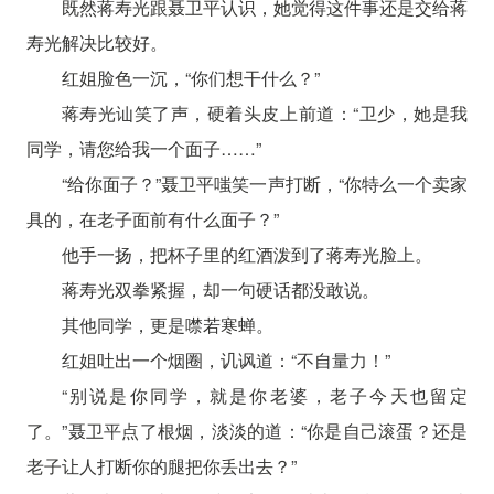
既然蒋寿光跟聂卫平认识，她觉得这件事还是交给蒋
寿光解决比较好。
红姐脸色一沉，“你们想干什么？”
蒋寿光讪笑了声，硬着头皮上前道：“卫少，她是我
同学，请您给我一个面子……”
“给你面子？”聂卫平嗤笑一声打断，“你特么一个卖家
具的，在老子面前有什么面子？”
他手一扬，把杯子里的红酒泼到了蒋寿光脸上。
蒋寿光双拳紧握，却一句硬话都没敢说。
其他同学，更是噤若寒蝉。
红姐吐出一个烟圈，讥讽道：“不自量力！”
“别说是你同学，就是你老婆，老子今天也留定
了。”聂卫平点了根烟，淡淡的道：“你是自己滚蛋？还是
老子让人打断你的腿把你丢出去？”