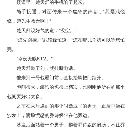
楼道里，楚天舒的手机响了起来。
随手接通，对面传来一个焦急的声音，“我是武锐
锋，楚先生救命啊！”
楚天舒没好气的道：“没空。”
“您先别挂。”武锐锋忙道：“您在哪儿？我可以等您忙
完。”
“今夜无眠KTV。”
楚天舒道了句，就挂断电话。
他来到一号包厢门前，直接抬脚把门踹开。
包间很大，装饰的也很上档次，比刚刚他所在的那个
包间要好出太多。
之前在大厅遇到的那个叫聂卫平的男子，正居中坐在
沙发上，满脸愤怒的乔诗媛坐在他旁边。
沙发后面站着一个男子，摁着乔诗媛的肩膀，不让乔