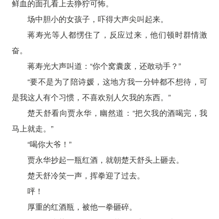
鲜血的面孔看上去狰狞可怖。
场中胆小的女孩子，吓得大声尖叫起来。
蒋寿光等人都愣住了，反应过来，他们顿时群情激
奋。
蒋寿光大声叫道：“你个窝囊废，还敢动手？”
“要不是为了陪诗媛，这地方我一分钟都不想待，可
是我这人有个习惯，不喜欢别人欠我的东西。”
楚天舒看向贾永华，幽然道：“把欠我的酒喝完，我
马上就走。”
“喝你大爷！”
贾永华抄起一瓶红酒，就朝楚天舒头上砸去。
楚天舒冷笑一声，挥拳迎了过去。
呯！
厚重的红酒瓶，被他一拳砸碎。