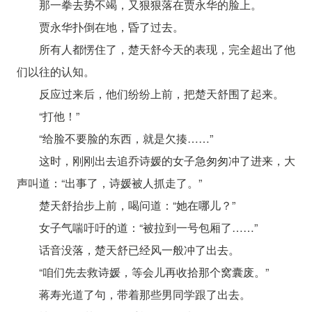
那一拳去势不竭，又狠狠落在贾永华的脸上。
贾永华扑倒在地，昏了过去。
所有人都愣住了，楚天舒今天的表现，完全超出了他
们以往的认知。
反应过来后，他们纷纷上前，把楚天舒围了起来。
“打他！”
“给脸不要脸的东西，就是欠揍……”
这时，刚刚出去追乔诗媛的女子急匆匆冲了进来，大
声叫道：“出事了，诗媛被人抓走了。”
楚天舒抬步上前，喝问道：“她在哪儿？”
女子气喘吁吁的道：“被拉到一号包厢了……”
话音没落，楚天舒已经风一般冲了出去。
“咱们先去救诗媛，等会儿再收拾那个窝囊废。”
蒋寿光道了句，带着那些男同学跟了出去。