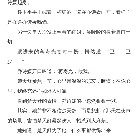
诗媛起身。
聂卫平手里端着一杯红酒，凑在乔诗媛面前，看样子
是在逼乔诗媛喝酒。
另一边单人沙发上坐着的红姐，笑吟吟的看着眼前一
切。
跟进来的蒋寿光顿时一愣，愕然道：“卫……卫
少……”
乔诗媛开口叫道：“蒋寿光，救我。”
楚天舒惨然一笑，心里是深深的悲哀，暗道：在你心
里，我终究还不如外人可靠。
看到楚天舒的表情，乔诗媛的心忽然狠狠一揪。
其实，她并非不相信楚天舒，而是想起了那天在夜市
的场景，害怕楚天舒暴起伤人，招惹到大麻烦。
她知道，楚天舒为了她，什么事都做得出来。