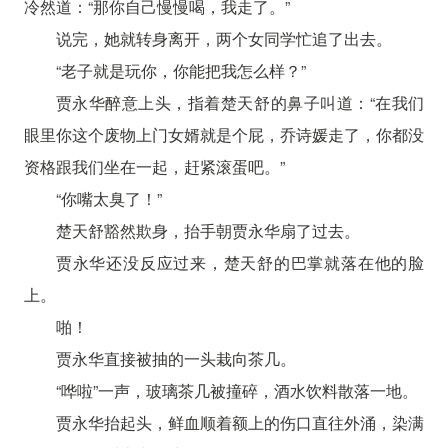
冷然道：“那你自己慢慢喝，我走了。”
说完，她就转身离开，两个女同学忙追了出去。
“老子就是玩你，你能把我怎么样？”
贾永华醉意上头，指着楚天舒的鼻子叫道：“在我们
眼里你这个废物上门女婿就是个屁，乔诗媛走了，你都没
资格跟我们坐在一起，赶紧滚蛋吧。”
“你嘴太臭了！”
楚天舒豁然欺身，抬手朝贾永华扇了过去。
贾永华还没反应过来，楚天舒的巴掌就落在他的脸
上。
啪！
贾永华直接被抽的一头栽向茶几。
“哗啦”一声，玻璃茶几被撞碎，酒水饮料散落一地。
贾永华抬起头，鲜血顺着额上的伤口直往外涌，染满