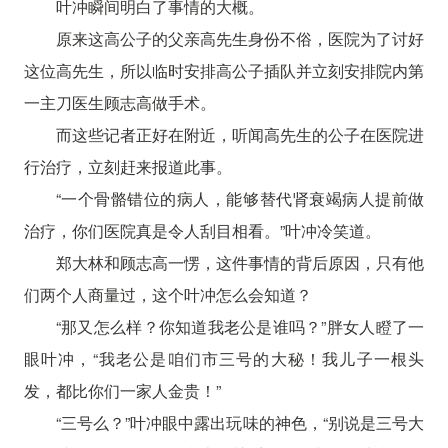
叶冲瞬间明白了事情的大概。
原来这高公子的父亲高先生身份不俗，医院为了讨好
这位高先生，所以临时安排高公子插队并立刻安排院内第
一主刀医生顾志高做手术。
而这些记者正好在附近，听闻高先生的公子在医院进
行治疗，立刻赶来报道此事。
“一个骨骼错位的病人，能够替代肾衰竭病人提前做
治疗，你们医院真是令人刮目相看。”叶冲冷笑道。
郑大林和顾志高一愣，这件事情的背后原因，只有他
们两个人商量过，这个叶冲怎么会知道？
“那又怎么样？你知道我老公是谁吗？”胖女人瞪了一
眼叶冲，“我老公是咱们市三号的大秘！我儿子一根头
发，都比你们一家人金贵！”
“三号么？”叶冲眼中露出玩味的神色，“别说是三号大