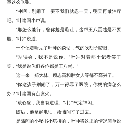
事这么乖张。
“冲啊，别闹了，要不我们就忍一天，明天再做治疗
吧。”叶建国小声说。
“那怎么能行，爸你越是退让，这帮王八蛋越是不要
脸。”叶冲说道。
一个记者听见了叶冲的谈话，气的吹胡子瞪眼。
“别误会，我不是说你。”叶冲对着那个记者笑了
笑，“我是说你们各位都是王八蛋。”
这一来，郑大林、顾志高和胖女人等都不高兴了。
“你这孩子别闹了，万一得罪了医院，你妈的病怎么
办？”叶建国有点发火。
“放心爸，我自有道理。”叶冲气定神闲。
随后，他拿起电话，给陆问打了过去。
是陆问的小秘书小琪接的，叶冲将这里的情况简单说