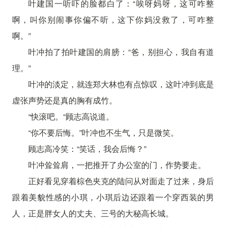
叶建国一听吓的脸都白了：“唉呀妈呀，这可咋整
啊，叫你别闹事你偏不听，这下你妈没救了，可咋整
啊。”
叶冲拍了拍叶建国的肩膀：“爸，别担心，我自有道
理。”
叶冲的淡定，就连郑大林也有点惊叹，这叶冲到底是
虚张声势还是真的胸有成竹。
“快滚吧。“顾志高说道。
“你不要后悔。”叶冲也不生气，只是微笑。
顾志高冷笑：“笑话，我会后悔？”
叶冲耸耸肩，一把推开了办公室的门，作势要走。
正好看见穿着棕色夹克的陆问从对面走了过来，身后
跟着美貌性感的小琪，小琪后边还跟着一个穿西装的男
人，正是胖女人的丈夫、三号的大秘高长城。