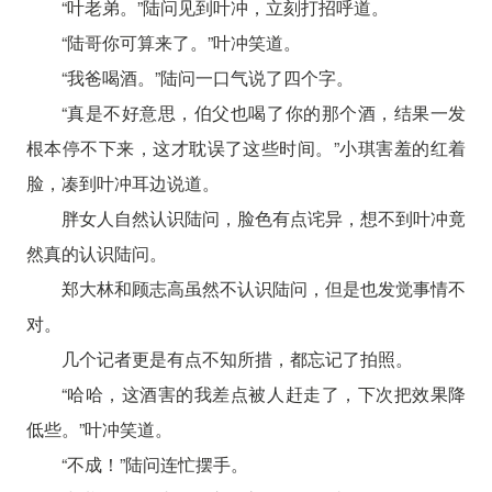
“叶老弟。”陆问见到叶冲，立刻打招呼道。
“陆哥你可算来了。”叶冲笑道。
“我爸喝酒。”陆问一口气说了四个字。
“真是不好意思，伯父也喝了你的那个酒，结果一发
根本停不下来，这才耽误了这些时间。”小琪害羞的红着
脸，凑到叶冲耳边说道。
胖女人自然认识陆问，脸色有点诧异，想不到叶冲竟
然真的认识陆问。
郑大林和顾志高虽然不认识陆问，但是也发觉事情不
对。
几个记者更是有点不知所措，都忘记了拍照。
“哈哈，这酒害的我差点被人赶走了，下次把效果降
低些。”叶冲笑道。
“不成！”陆问连忙摆手。