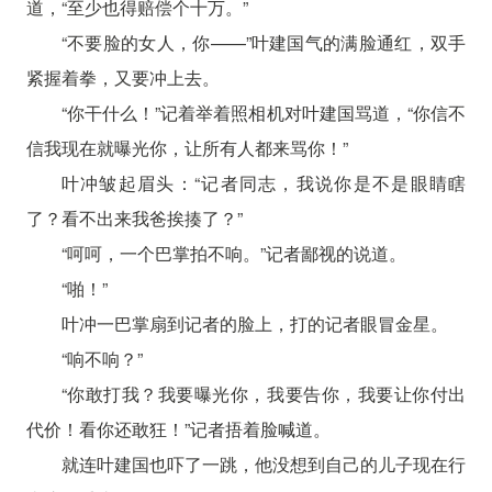
道，“至少也得赔偿个十万。”
“不要脸的女人，你——”叶建国气的满脸通红，双手
紧握着拳，又要冲上去。
“你干什么！”记着举着照相机对叶建国骂道，“你信不
信我现在就曝光你，让所有人都来骂你！”
叶冲皱起眉头：“记者同志，我说你是不是眼睛瞎
了？看不出来我爸挨揍了？”
“呵呵，一个巴掌拍不响。”记者鄙视的说道。
“啪！”
叶冲一巴掌扇到记者的脸上，打的记者眼冒金星。
“响不响？”
“你敢打我？我要曝光你，我要告你，我要让你付出
代价！看你还敢狂！”记者捂着脸喊道。
就连叶建国也吓了一跳，他没想到自己的儿子现在行