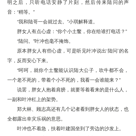
明之后，只听电话安静了片刻，然后传来陆问的声
音：“稍等。”
“我和陆哥一会就过去。”小琪解释道。
胖女人有点心虚：“你个小土鳖，你在给谁打电话？”
“陆问。”叶冲也毫不掩饰。
原本胖女人有些心虚，可是听见叶冲说出‘陆问’的名
字，反而安心下来。
“呵呵，就你个土鳖能认识陆大公子，吹牛都不会，
一个老不死的，带着个小不死的，我看一会谁能来？”
说罢，胖女人抱着肩膀，就要等着看来的是什么人，
一副和叶冲杠上的架势。
郑大林、顾志高还有几个记者看到胖女人的状态，也
全都露出幸灾乐祸的意思。
叶冲也不着急，扶着叶建国坐到了旁边的沙发上。