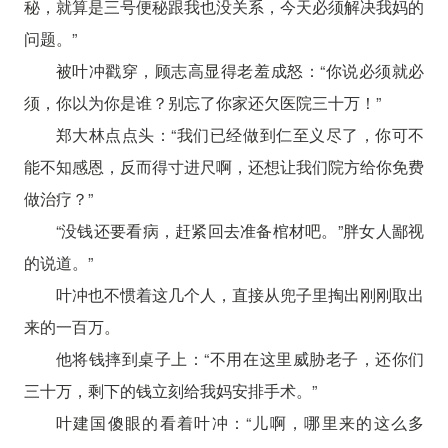
秘，就算是三号便秘跟我也没关系，今天必须解决我妈的
问题。”
被叶冲戳穿，顾志高显得老羞成怒：“你说必须就必
须，你以为你是谁？别忘了你家还欠医院三十万！”
郑大林点点头：“我们已经做到仁至义尽了，你可不
能不知感恩，反而得寸进尺啊，还想让我们院方给你免费
做治疗？”
“没钱还要看病，赶紧回去准备棺材吧。”胖女人鄙视
的说道。”
叶冲也不惯着这几个人，直接从兜子里掏出刚刚取出
来的一百万。
他将钱摔到桌子上：“不用在这里威胁老子，还你们
三十万，剩下的钱立刻给我妈安排手术。”
叶建国傻眼的看着叶冲：“儿啊，哪里来的这么多