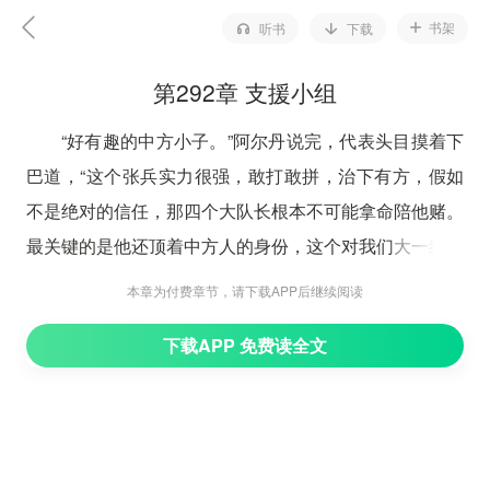
书架
听书
下载
第292章 支援小组
“好有趣的中方小子。”阿尔丹说完，代表头目摸着下
巴道，“这个张兵实力很强，敢打敢拼，治下有方，假如
不是绝对的信任，那四个大队长根本不可能拿命陪他赌。
最关键的是他还顶着中方人的身份，这个对我们大一统战
略最核心的部分有着至关重要的作用。但在此之前，一定
本章为付费章节，请下载APP后继续阅读
要重新复查张兵的身份，从他的中方家乡到加入黑
下载APP 免费读全文