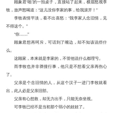
顾象君‘啪’的一拍桌子，直接站了起来，横眉怒视李
牧，放声怒喝道：“这儿没你李家的事，给我滚开！”
李牧表情平淡，看不出喜怒：“我李家人念旧情，见
不得这个。”
“你……”
顾象君想再呵斥，可话到了嘴边，却不知该说些什
么。
这顾家，本来就是李家的，不管他说什么都理亏。
而李牧也并非莽撞行事，他只是不想看父亲再伤心
了。
父亲是个念旧情的人，从这个汉子一进门李牧就看
出，此人必是父亲旧部。
父亲有心想救，却无力出手，只能无奈坐视。
可李牧已经不是当初那个弱小的娃娃了。