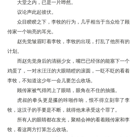
大堂之内，已是一片哗然。
议论声此起彼伏。
众目睽睽之下，李牧的行为，几乎相当于当众给了顾
传家一个响亮的耳光。
赵先觉皱眉盯着李牧，李牧的出现，打乱了他所有的
计划。
而赵先觉身后的清丽少女，嘴巴已经张的能塞下一个
鸡蛋了，一对水汪汪的大眼睛瞪的滚圆，一眨不眨的看着
李牧，不知道这少年一会儿要怎么收场。
顾传家被气得闭上了眼睛，眼角在不住的抽搐。
虎叔的拳头更是攥的咔啪作响，恨不得立刻宰了李
牧，这汉子的手要是不断，就得他来承受这个罪了。
所有人的眼睛都在发光，聚精会神的看着顾传家和李
牧，看这两方打算怎么收场。