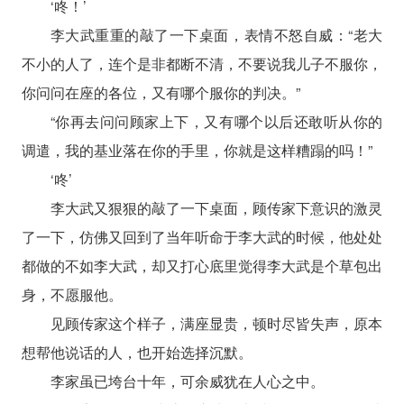
‘咚！’
李大武重重的敲了一下桌面，表情不怒自威：“老大
不小的人了，连个是非都断不清，不要说我儿子不服你，
你问问在座的各位，又有哪个服你的判决。”
“你再去问问顾家上下，又有哪个以后还敢听从你的
调遣，我的基业落在你的手里，你就是这样糟蹋的吗！”
‘咚’
李大武又狠狠的敲了一下桌面，顾传家下意识的激灵
了一下，仿佛又回到了当年听命于李大武的时候，他处处
都做的不如李大武，却又打心底里觉得李大武是个草包出
身，不愿服他。
见顾传家这个样子，满座显贵，顿时尽皆失声，原本
想帮他说话的人，也开始选择沉默。
李家虽已垮台十年，可余威犹在人心之中。