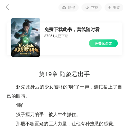
书架
听书
下载
免费下载此书，离线随时看
37251
人已下载
免费读全文
第19章 顾象君出手
赵先觉身后的少女被吓的‘呀’了一声，连忙捂上了自
己的眼睛。
‘啪’
汉子握刀的手，被人生生抓住。
那股不容置疑的巨大力量，让他有种熟悉的感觉。