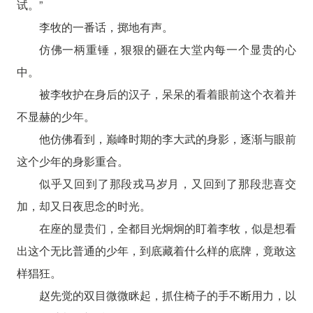
试。”
李牧的一番话，掷地有声。
仿佛一柄重锤，狠狠的砸在大堂内每一个显贵的心
中。
被李牧护在身后的汉子，呆呆的看着眼前这个衣着并
不显赫的少年。
他仿佛看到，巅峰时期的李大武的身影，逐渐与眼前
这个少年的身影重合。
似乎又回到了那段戎马岁月，又回到了那段悲喜交
加，却又日夜思念的时光。
在座的显贵们，全都目光炯炯的盯着李牧，似是想看
出这个无比普通的少年，到底藏着什么样的底牌，竟敢这
样猖狂。
赵先觉的双目微微眯起，抓住椅子的手不断用力，以