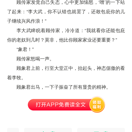
顾传家发觉自己失态，心中更加恼怒，‘噌’的一下站
了起来：“李大武，你不认错也就罢了，还敢包庇你的儿
子继续兴风作浪！”
李大武睥睨着顾传家，冷冷道：“我就看你还能包庇
你的老奴到几时？莫非，他比你顾家家业还要重要？”
“象君！”
顾传家怒喝一声。
顾象君上前，行至大堂正中，抬起头，神态倨傲的看
着李牧。
顾象君出马，一下子振奋了所有显贵的精神。