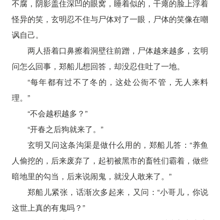
不腐，阴影盖住深凹的眼窝，睡着似的，干瘪的脸上浮着
怪异的笑，玄明忍不住与尸体对了一眼，尸体的笑像在嘲
讽自己。
两人捂着口鼻擦着洞壁往前蹭，尸体越来越多，玄明
问怎么回事，郑船儿想回答，却没忍住吐了一地。
“每年都有过不了冬的，这处公衙不管，无人来料
理。”
“不会越积越多？”
“开春之后狗就来了。”
玄明又问这条沟渠是做什么用的，郑船儿答：“养鱼
人偷挖的，后来废弃了，起初被黑市的畜牲们霸着，做些
暗地里的勾当，后来说闹鬼，就没人敢来了。”
郑船儿紧张，话渐次多起来，又问：“小哥儿，你说
这世上真的有鬼吗？”