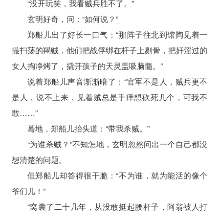
“没开玩笑，我看贼兵胜不了。”
玄明好奇，问：“如何说？”
郑船儿出了好长一口气：“那阵子往北到馆陶见着一
撮扫荡的羯贼，他们把战俘绑在杆子上剔骨，把奸淫过的
女人掏净烤了，撬开孩子的天灵盖吸脑髓。”
说着郑船儿声音渐渐暗了：“官军不是人，贼兵更不
是人，说不上来，见着贼总是手痒想砍死几个，可我不
敢……”
蓦地，郑船儿抬头道：“带我杀贼。”
“为谁杀贼？”不知怎地，玄明忽然问出一个自己都没
想清楚的问题。
但郑船儿却答得很干脆：“不为谁，就为能活的像个
爷们儿！”
“窝囊了二十几年，从没敢挺起腰杆子，阿翁被人打