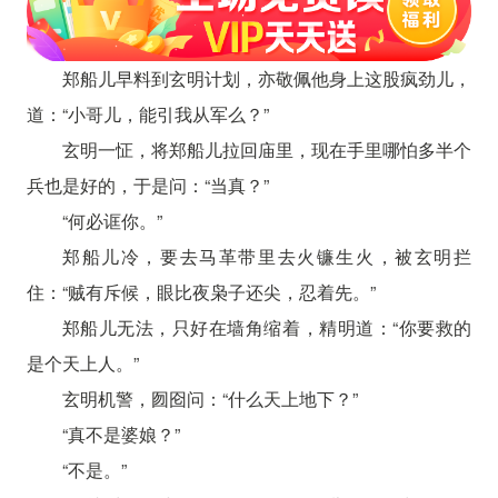
郑船儿早料到玄明计划，亦敬佩他身上这股疯劲儿，
道：“小哥儿，能引我从军么？”
玄明一怔，将郑船儿拉回庙里，现在手里哪怕多半个
兵也是好的，于是问：“当真？”
“何必诓你。”
郑船儿冷，要去马革带里去火镰生火，被玄明拦
住：“贼有斥候，眼比夜枭子还尖，忍着先。”
郑船儿无法，只好在墙角缩着，精明道：“你要救的
是个天上人。”
玄明机警，囫囵问：“什么天上地下？”
“真不是婆娘？”
“不是。”