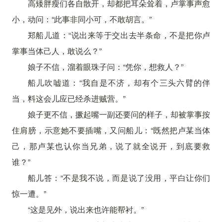
高矮胖瘦们各自散开，却都把耳朵耸着，卢掌事声愈
小，动问：“此事非同小可，不敢胡言。”
郑船儿道：“说出来等于交出去半条命，不是把你卢
掌事当体己人，敢说么？”
娘子不信，溜着眼珠子问：“凭你，想救人？”
船儿吹嘘道：“我自是不济，却有个三头六臂的伴
当，料这会儿应已经杀进贼营。”
娘子更不信，撅起嘴一副还要问的样子，却被掌事按
住肩膀，示意她不要插嘴，又问船儿：“既然把卢某当体
己，那卢某也认你当兄弟，说了就全说开，到底要救
谁？”
船儿答：“不是我不说，而是说了没用，平白让你们
惊一遭。”
“这是见外，说出来也许能帮衬。”