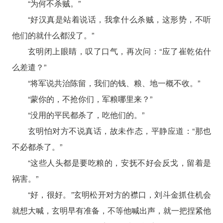
“为何不杀贼。”
“好汉真是站着说话，我拿什么杀贼，这形势，不听
他们的就什么都没了。”
玄明闭上眼睛，叹了口气，再次问：“应了崔乾佑什
么差遣？”
“将军说共治陈留，我们的钱、粮、地一概不收。”
“蒙你的，不抢你们，军粮哪里来？”
“没用的平民都杀了，吃他们的。”
玄明怕对方不说真话，故未作态，平静应道：“那也
不必都杀了。”
“这些人头都是要吃粮的，安抚不好会反戈，留着是
祸害。”
“好，很好。”玄明松开对方的襟口，刘斗金抓住机会
就想大喊，玄明早有准备，不等他喊出声，就一把捏紧他