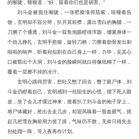
的喉咙，狠狠道：“好，留着你们也是祸害。”
刘斗金被扼住喉咙，一张肥脸涨得茄紫，喑哑着告
饶，玄明却不容分辩，扒开其前襟，露出雪白的胸脯，一
刀搠了个通透，刘斗金一双鱼泡眼瞪得浑圆，绷紧身体一
个劲儿挣扎，玄明手愈狠，旋转刀柄，刀擦着肋骨发出刺
啦啦的响声，听着宛似割在自己身上一样，力毕，见其心
口被豁出个大洞，刘斗金的脸瞬间就白得像纸糊了一样，
覆着一层擦不掉的冷汗。
玄明心跳得厉害，想吐又憋了回去，瞥了眼尸体，刘
斗金仍瞪着自己，玄明感到一丝陌生的心慌，揩下死人眼
皮，坐了会儿才缓过神来，接着扒了刘斗金的袍子穿上，
将尸体藏好，抢出去走几步，却迎风嗅着一股血腥气，抓
起几把雪在胸前用力搓了搓，气味仍不散，无奈只得先去
别处蹓一阵，等入夜再作计划。