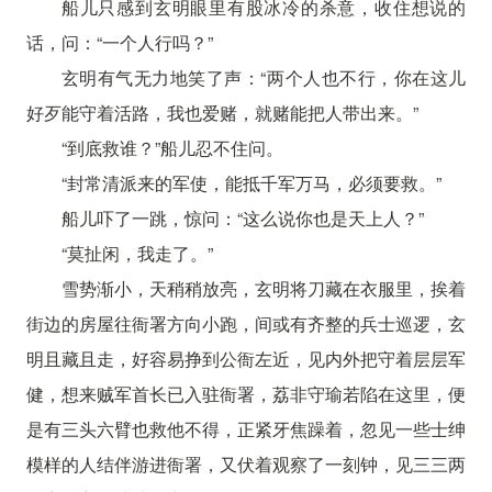
船儿只感到玄明眼里有股冰冷的杀意，收住想说的
话，问：“一个人行吗？”
玄明有气无力地笑了声：“两个人也不行，你在这儿
好歹能守着活路，我也爱赌，就赌能把人带出来。”
“到底救谁？”船儿忍不住问。
“封常清派来的军使，能抵千军万马，必须要救。”
船儿吓了一跳，惊问：“这么说你也是天上人？”
“莫扯闲，我走了。”
雪势渐小，天稍稍放亮，玄明将刀藏在衣服里，挨着
街边的房屋往衙署方向小跑，间或有齐整的兵士巡逻，玄
明且藏且走，好容易挣到公衙左近，见内外把守着层层军
健，想来贼军首长已入驻衙署，荔非守瑜若陷在这里，便
是有三头六臂也救他不得，正紧牙焦躁着，忽见一些士绅
模样的人结伴游进衙署，又伏着观察了一刻钟，见三三两