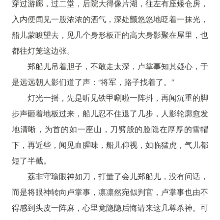
穿过游廊，过二堂，后院大得像片湖，往左有座矮仓房，
入内便闻见一股浓浓的酒气，深处颤悠悠地眨着一抹光，
船儿蒙睃望去，见几个身形板正的高大身影聚在屋里，也
都往灯笼这边张。
郑船儿吊着胆子，不敢走太深，卢掌事知其疑心，于
是远远朝人影们道了声：“将军，路子找着了。”
灯光一摇，先是听见铁甲唰啦一阵抖，再闻沉重的脚
步声砸着地板过来，船儿忍不住退了几步，人影轮廓愈发
地清晰，为首的如一座山，刀劈般的脸隐在厚厚的雪帽
下，再近些，闻见血腥味，船儿仰视，如临猛虎，气儿都
短了半截。
荔非守瑜眼神如刀，打量了会儿郑船儿，没有问话，
而是将眼神转向卢掌事，凛凛然宛似判官，卢掌事也由不
得感到头皮一阵麻，心里竟隐隐后悔请来这几尊杀神。可