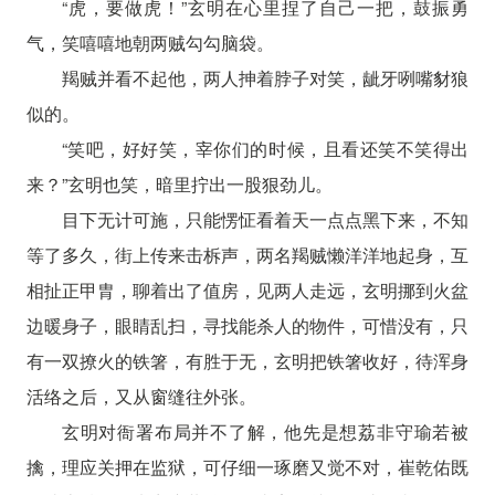
“虎，要做虎！”玄明在心里捏了自己一把，鼓振勇
气，笑嘻嘻地朝两贼勾勾脑袋。
羯贼并看不起他，两人抻着脖子对笑，龇牙咧嘴豺狼
似的。
“笑吧，好好笑，宰你们的时候，且看还笑不笑得出
来？”玄明也笑，暗里拧出一股狠劲儿。
目下无计可施，只能愣怔看着天一点点黑下来，不知
等了多久，街上传来击柝声，两名羯贼懒洋洋地起身，互
相扯正甲胄，聊着出了值房，见两人走远，玄明挪到火盆
边暖身子，眼睛乱扫，寻找能杀人的物件，可惜没有，只
有一双撩火的铁箸，有胜于无，玄明把铁箸收好，待浑身
活络之后，又从窗缝往外张。
玄明对衙署布局并不了解，他先是想荔非守瑜若被
擒，理应关押在监狱，可仔细一琢磨又觉不对，崔乾佑既