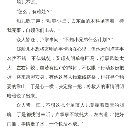
船儿不语。
“怎么，有难处？”
船儿叹了声：“动静小些，去东面的木料场等着，待
我完事，自领你们出去。”
众人皆疑，卢掌事问：“不知小兄弟什么计划？”
郑船儿本想将玄明的事情捂在心里，但他素闻卢掌事
名声不错，不似贼徒，又虑玄明单枪匹马，行事风险太
大，左右计较，虑若有姓卢的帮衬，不仅眼下行动多份把
握，将来落脚安身，有他这等人物牵线搭桥，也好寻个稳
妥的靠山，于是心一横，决定赌一把，将救人的事情明明
暗暗说了出来。
众人皆一怔，不想这么个单薄人儿竟揣着泼天的胆
魄，于是都拢过来听，卢掌事不敢托大，左右道：“把好
门窗，事情走了水，一个也活不成。”