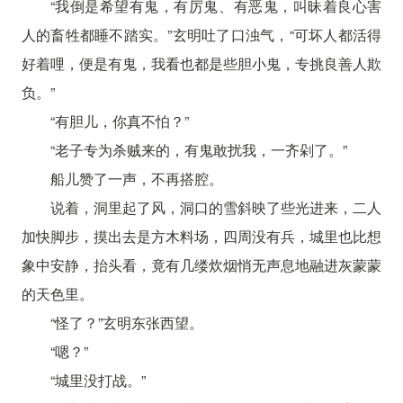
“我倒是希望有鬼，有厉鬼、有恶鬼，叫昧着良心害
人的畜牲都睡不踏实。”玄明吐了口浊气，“可坏人都活得
好着哩，便是有鬼，我看也都是些胆小鬼，专挑良善人欺
负。”
“有胆儿，你真不怕？”
“老子专为杀贼来的，有鬼敢扰我，一齐剁了。”
船儿赞了一声，不再搭腔。
说着，洞里起了风，洞口的雪斜映了些光进来，二人
加快脚步，摸出去是方木料场，四周没有兵，城里也比想
象中安静，抬头看，竟有几缕炊烟悄无声息地融进灰蒙蒙
的天色里。
“怪了？”玄明东张西望。
“嗯？”
“城里没打战。”