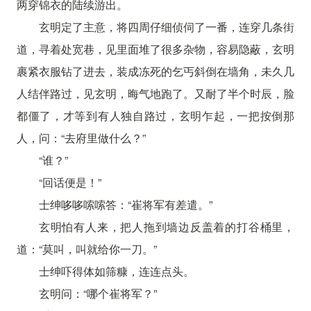
两穿锦衣的陆续游出。
玄明定了主意，将四周仔细侦伺了一番，连穿几条街
道，寻着处宽巷，见里面堆了很多杂物，容易隐蔽，玄明
裹紧衣服钻了进去，装成冻死的乞丐斜倒在墙角，未久几
人结伴路过，见玄明，晦气地跑了。又耐了半个时辰，脸
都僵了，才等到有人独自路过，玄明乍起，一把按倒那
人，问：“去府里做什么？”
“谁？”
“回话便是！”
士绅哆哆嗦嗦答：“崔将军有差遣。”
玄明怕有人来，把人拖到墙边反盖着的打谷桶里，
道：“莫叫，叫就给你一刀。”
士绅吓得体如筛糠，连连点头。
玄明问：“哪个崔将军？”