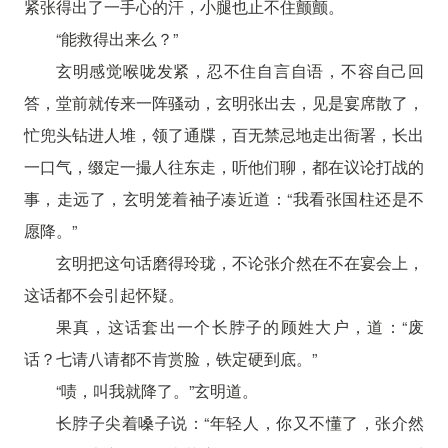
紧张得出了一手心的汗，小腿也止不住颤颤。
“能救得出来么？”
玄明感觉喉咙发紧，忍不住自言自语，不容自己回
答，堂前就传来一阵骚动，玄明张出去，见是宴席散了，
忙兜头钻进人堆，领了通牒，百无禁忌地走出衙署，长出
一口气，缀定一撮人往东走，听他们聊，都在议论打战的
事，走远了，玄明笼着袖子凑近道：“我看张国柱还是不
愿降。”
玄明把这句话磨得玲珑，不论张介然在不在宴会上，
这话都不会引起怀疑。
果真，这话套出一个长脖子的顾姓大户，道：“废
话？七请八请都不肯赏脸，铁定硬到底。”
“啧，叫我就降了。”玄明道。
长脖子尖着嗓子说：“年轻人，你又不懂了，张介然