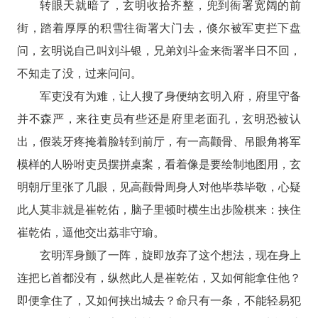
转眼天就暗了，玄明收拾齐整，兜到衙署宽阔的前
街，踏着厚厚的积雪往衙署大门去，倏尔被军吏拦下盘
问，玄明说自己叫刘斗银，兄弟刘斗金来衙署半日不回，
不知走了没，过来问问。
军吏没有为难，让人搜了身便纳玄明入府，府里守备
并不森严，来往吏员有些还是府里老面孔，玄明恐被认
出，假装牙疼掩着脸转到前厅，有一高颧骨、吊眼角将军
模样的人吩咐吏员摆拼桌案，看着像是要绘制地图用，玄
明朝厅里张了几眼，见高颧骨周身人对他毕恭毕敬，心疑
此人莫非就是崔乾佑，脑子里顿时横生出步险棋来：挟住
崔乾佑，逼他交出荔非守瑜。
玄明浑身颤了一阵，旋即放弃了这个想法，现在身上
连把匕首都没有，纵然此人是崔乾佑，又如何能拿住他？
即便拿住了，又如何挟出城去？命只有一条，不能轻易犯