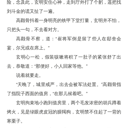
险，念及此，玄明安住心神，走到厅外打了个躬，遥把找
刘斗金的谎又扯了一遍。
高颧骨抖着一身明亮的铁甲下堂打量，玄明并不怕，
只把头一勾，不去看对方。
高颧骨不察，道：“崔将军倒是留了些人在邸舍会
宴，尔兄或在席上。”
玄明心一松，假装咳嗽将积了一肚子的紧张舒了出
去，恭敬道：“那便好，小人回家等他。”
说着就要走。
“天晚了，城里戒严，出去会被军法处置。”高颧骨指
了指院子西面的值房，“在那儿候着吧。”
玄明拘束地小跑到值房里，两个毛发浓密的胡兵蹲着
烤火，见是绿眼虎皮冠的臊羯狗，玄明禁不住起了一背的
寒栗子。