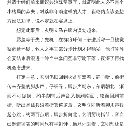
然请士绅们前来商议共治陈留事宜，就证明此人必不是个
小格局的莽夫，对荔非守瑜这样的人才，崔乾佑应该会想
方设法劝降，说不定就在宴席上。
想定此事后，玄明立马在腹内谋划起来。
露脸等于失了先机，在群狼环伺下潜进后邸一旦被觉
察必遭怀疑，救人之事宜需分步计划才得稳妥，他打算等
会宴结束后混进士绅当中套问荔非守瑜下落，夜深了再找
机会潜进来。
打定主意，玄明仍旧回到火盆前窝着，静心听，前街
传来齐整的脚步声，仔细寻，脚步声朝东，尔后朝北，渐
而不可捉摸，约半刻钟后声音又摸到南面，继而回到前
街。听出是贼兵沿着衙署巡逻后，玄明立即听着脚步声数
起心跳，约两百点后，脚步折向北，玄明掰响指节，容自
己翻进衙署的时间只有半刻钟，虽只计划着，玄明却还是