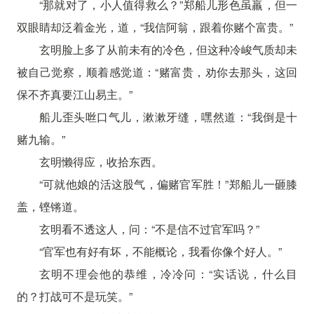
“那就对了，小人值得救么？”郑船儿形色虽羸，但一
双眼睛却泛着金光，道，“我信阿翁，跟着你赌个富贵。”
玄明脸上多了从前未有的冷色，但这种冷峻气质却未
被自己觉察，顺着感觉道：“赌富贵，劝你去那头，这回
保不齐真要江山易主。”
船儿歪头咝口气儿，漱漱牙缝，嘿然道：“我倒是十
赌九输。”
玄明懒得应，收拾东西。
“可就他娘的活这股气，偏赌官军胜！”郑船儿一砸膝
盖，铿锵道。
玄明看不透这人，问：“不是信不过官军吗？”
“官军也有好有坏，不能概论，我看你像个好人。”
玄明不理会他的恭维，冷冷问：“实话说，什么目
的？打战可不是玩笑。”