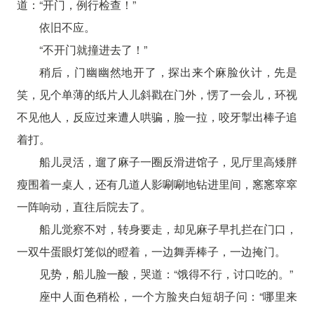
道：“开门，例行检查！”
依旧不应。
“不开门就撞进去了！”
稍后，门幽幽然地开了，探出来个麻脸伙计，先是
笑，见个单薄的纸片人儿斜戳在门外，愣了一会儿，环视
不见他人，反应过来遭人哄骗，脸一拉，咬牙掣出棒子追
着打。
船儿灵活，遛了麻子一圈反滑进馆子，见厅里高矮胖
瘦围着一桌人，还有几道人影唰唰地钻进里间，窸窸窣窣
一阵响动，直往后院去了。
船儿觉察不对，转身要走，却见麻子早扎拦在门口，
一双牛蛋眼灯笼似的瞪着，一边舞弄棒子，一边掩门。
见势，船儿脸一酸，哭道：“饿得不行，讨口吃的。”
座中人面色稍松，一个方脸夹白短胡子问：“哪里来