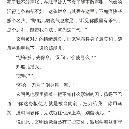
死了我不敢声张，在城里被人下套子我不敢声张，他娘的
活得连条狗都不如，这条烂命与其丢在这里，不如痛快些
赚个名声。”郑船儿愈说气息愈足，“我见你眼里有杀气，
是个罗刹，能带我杀贼，就为这口气。”
玄明被对方的情绪感染，扯来毡布将身子裹暖和，随
后将胸甲脱下，递给郑船儿。
“想杀贼，先保命。”又问，“会使弓么？”
郑船儿摇头。
“槊呢？”
“不会，刀片子倒会舞一舞。”
玄明见他腰里插着一把不知什么形制的刀，扬扬下巴
道：“你这身板使刀就是被当肉剁，把刀给我，你用马
槊，没时间教你，见贼就往他身上戳，别留劲儿。”
说到此，玄明始觉自己有了些变化，皱眉学着荔非守