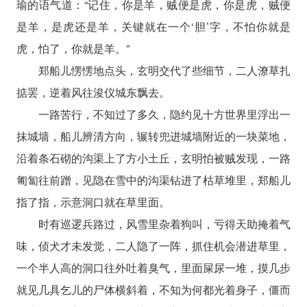
瑜的语气道：“记住，你是羊，贼便是虎，你是虎，贼便
是羊，是虎还是羊，关键就在一个‘胆’字，不怕你就是
虎，怕了，你就是羊。”
郑船儿愣愣地点头，玄明交代了些细节，二人潦草扎
掂罢，逆着风往浚仪城东飘去。
一路苦行，不知过了多久，隐约见十方世界里浮出一
抹城墙，船儿辨清方向，辗转兜进城墙附近的一块菜地，
沿着条石砌的沟渠上了方小土丘，玄明怕被贼发现，一路
匍匐往前蹭，见隐在雪中的沟渠钻进了枯草堆里，郑船儿
指了指，示意洞口就在草里面。
时有巡逻兵路过，风雪里杂着狗叫，亏得天助掩着气
味，侦犬才未发觉，二人隐了一阵，抓住机会潜进草里，
一个半人高的洞口往外吐着臭气，里面屎尿一堆，摸几步
就见几具乞儿的尸体横斜着，不知为何都光着身子，僵而