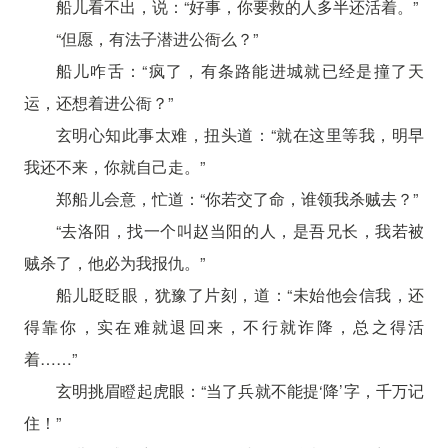
船儿看不出，说：“好事，你要救的人多半还活着。”
“但愿，有法子潜进公衙么？”
船儿咋舌：“疯了，有条路能进城就已经是撞了天
运，还想着进公衙？”
玄明心知此事太难，扭头道：“就在这里等我，明早
我还不来，你就自己走。”
郑船儿会意，忙道：“你若交了命，谁领我杀贼去？”
“去洛阳，找一个叫赵当阳的人，是吾兄长，我若被
贼杀了，他必为我报仇。”
船儿眨眨眼，犹豫了片刻，道：“未始他会信我，还
得靠你，实在难就退回来，不行就诈降，总之得活
着……”
玄明挑眉瞪起虎眼：“当了兵就不能提‘降’字，千万记
住！”