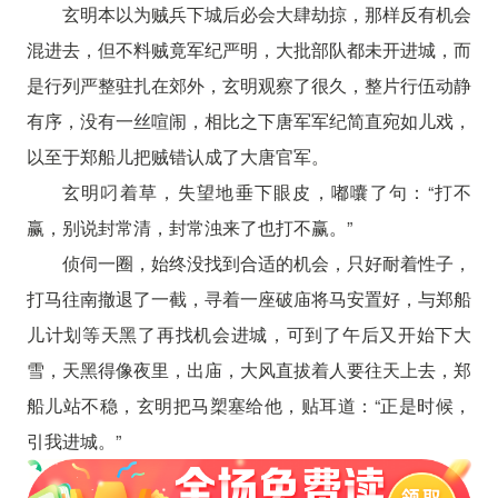
玄明本以为贼兵下城后必会大肆劫掠，那样反有机会
混进去，但不料贼竟军纪严明，大批部队都未开进城，而
是行列严整驻扎在郊外，玄明观察了很久，整片行伍动静
有序，没有一丝喧闹，相比之下唐军军纪简直宛如儿戏，
以至于郑船儿把贼错认成了大唐官军。
玄明叼着草，失望地垂下眼皮，嘟囔了句：“打不
赢，别说封常清，封常浊来了也打不赢。”
侦伺一圈，始终没找到合适的机会，只好耐着性子，
打马往南撤退了一截，寻着一座破庙将马安置好，与郑船
儿计划等天黑了再找机会进城，可到了午后又开始下大
雪，天黑得像夜里，出庙，大风直拔着人要往天上去，郑
船儿站不稳，玄明把马槊塞给他，贴耳道：“正是时候，
引我进城。”