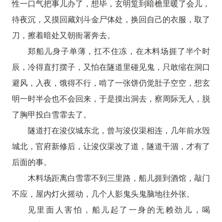
性一口气把事儿办了，想毕，玄明踅到暗檐里暖了会儿，
待夜沉，又摸回藏刘斗金尸体处，换回自己的衣服，取了
刀，擦着暗处又朝衙署奔去。
郑船儿身子单薄，扛不住冻，在木料场捱了半个时
辰，冷得直打摆子，又怕在隧道里碰见鬼，只敢缩在洞口
避风，入夜，饿得不行，啃了一张饼仍觉肚子空空，想玄
明一时半会也不会回来，于是摸出洞去，察周际无人，脱
了胸甲投白雪霏去了。
隧道打在浚仪城东北，曾与浚仪渠相连，几年前水毁
城北，官府新修后，让浚仪渠改了道，隧道干涸，才有了
后面的事。
木料场距离白雪霏不到三里路，船儿捱到酒馆，敲门
不应，屋内灯火摇动，几个人影鬼头鬼脑地往外张。
见里面人害怕，船儿起了一身的无赖劲儿，喝