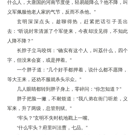
什么人，大唐国的河南节度使，轻易能降么？他不降，叫
义军佩服他老人家的气节，反而不杀他。”
玄明深深点头，趁聊得热，赶紧把话引子丢出
去：“听说封常清派了个军使来，今夜却没见得，不知此
人降不降？”
长脖子立马咬饵：“确实有这个人，叫荔什么，四个
字，但没来会宴，或是押着。”
一个胖子道：“几个好手都押着，说什么都不愿降，
等大王来，还劝不服就杀头示众。”
几人眼睛都转到胖子身上，零碎问：“你怎知道？”
胖子把脸一撇，不耐烦道：“我八弟在衙门听差，义
军来，升了两级，总管刑狱。”
“牢头？”玄明不失时机地戳上一嘴。
“什么牢头？府里叫法曹，七品。”