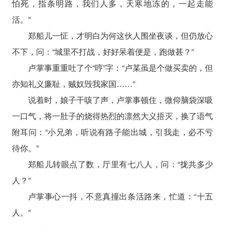
怕死，指条明路，我们人多，天寒地冻的，一起走能
活。”
郑船儿一怔，才明白为何这伙人围坐夜谈，但仍放心
不下，问：“城里不打战，好好呆着便是，跑做甚？”
卢掌事重重吐了个“哼”字：“卢某虽是个做买卖的，但
亦知礼义廉耻，贼奴毁我家国……”
说着时，娘子干咳了声，卢掌事顿住，微仰脑袋深吸
一口气，将一肚子的烧得热烈的凛然大义捂灭，换了语气
附耳问：“小兄弟，听说有路子能出城，引我走，必不亏
待你。”
郑船儿转眼点了数，厅里有七八人，问：“拢共多少
人？”
卢掌事心一抖，不意真撞出条活路来，忙道：“十五
人。”