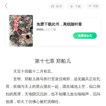
书架
听书
下载
免费下载此书，离线随时看
9999+
人已下载
免费读全文
第十七章 郑船儿
天宝十四载十二月初五。
玄明、郑船儿骑马疾行至浚仪南郊，远见贼兵正在扎
营，炊烟与天上的黑云搅在一起，团在城池上空，似口倒
扣的黑潭，天地阴沉沉的，也不知哪儿发出嗡嗡声，沉闷
低缓，听久了仿佛心被烂泥糊住。