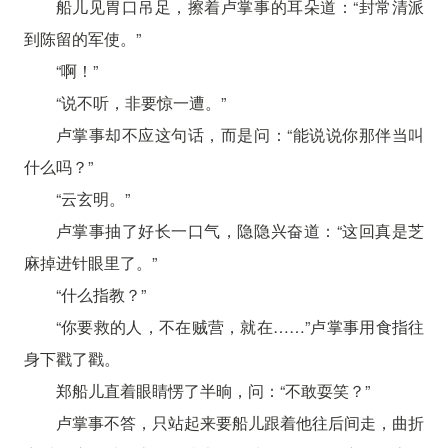
船儿见胃口吊足，擦着卢掌事的耳朵道：“封常清派
到陈留的军使。”
“啊！”
“说不听，非要惊一遭。”
卢掌事却不应这句话，而是问：“能说说你那伴当叫
什么吗？”
“云玄明。”
卢掌事抽了好长一口气，隐隐兴奋道：“这回真是芝
麻掉进针眼里了。”
“什么指教？”
“你要救的人，不在贼营，就在……”卢掌事用食指往
身下戳了戳。
郑船儿直着眼睛愣了半晌，问：“不敢耍笑？”
卢掌事不答，只站起来要船儿跟着他往后间走，曲折