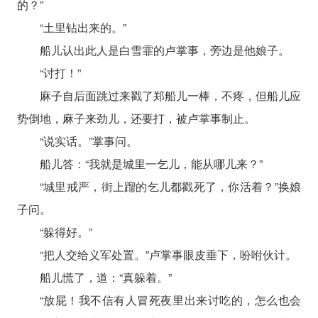
的？”
“土里钻出来的。”
船儿认出此人是白雪霏的卢掌事，旁边是他娘子。
“讨打！”
麻子自后面跳过来戳了郑船儿一棒，不疼，但船儿应
势倒地，麻子来劲儿，还要打，被卢掌事制止。
“说实话。”掌事问。
船儿答：“我就是城里一乞儿，能从哪儿来？”
“城里戒严，街上蹓的乞儿都戳死了，你活着？”换娘
子问。
“躲得好。”
“把人交给义军处置。”卢掌事眼皮垂下，吩咐伙计。
船儿慌了，道：“真躲着。”
“放屁！我不信有人冒死夜里出来讨吃的，怎么也会