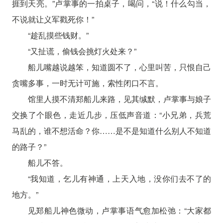
捱到天亮。”卢掌事的一拍桌子，喝问，“说！什么勾当，
不说就让义军戳死你！”
“趁乱摸些钱财。”
“又扯谎，偷钱会挑灯火处来？”
船儿嘴越说越笨，知道圆不了，心里叫苦，只恨自己
贪嘴多事，一时无计可施，索性闭口不言。
馆里人摸不清郑船儿来路，见其缄默，卢掌事与娘子
交换了个眼色，走近几步，压低声音道：“小兄弟，兵荒
马乱的，谁不想活命？你……是不是知道什么别人不知道
的路子？”
船儿不答。
“我知道，乞儿有神通，上天入地，没你们去不了的
地方。”
见郑船儿神色微动，卢掌事语气愈加松弛：“大家都