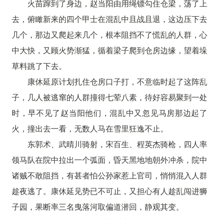
火苗蹿到了身边，赵当阳由用绳镖勾住仓梁，荡了上
去，俯瞰新来的四个甲士在混乱中且战且退，这边压下去
几个，那边又爬起来几个，根本阻挡不了慌乱的人群，心
中大快，又顾火势渐猛，循着梁子爬到仓房边缘，望着垛
草料跳了下去。
康休延原计划扎住仓房口子打，不意临时起了这阵乱
子，几人被逃窜的人群撞得七荤八素，待好容易聚到一处
时，早不见了赵当阳他们，混乱中又忽见马房那边起了
火，撞出去一看，无数人马在雪里狂逸不止。
东郭术、武晴川骑射，宋百生、程英杰骑枪，四人率
领马队在院中拉出一个弧面，昏天黑地地朝外冲杀，院中
诸贼不敢阻挡，有甚者怕公孙家惹上官司，悄悄混入人群
趁夜逃了。康休延见势已不可止，又担心有人趁乱闯进狮
子园，果断率三名曳落河取偏道潜回，静观其变。