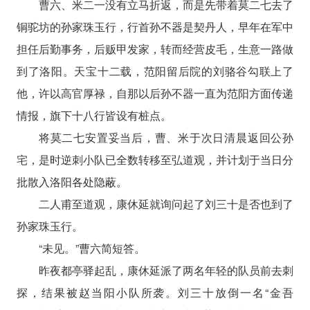
曹六、米二一没有立马折返，而是先带着莫二七去了
铜驼坊的孙家珠玉行，行首孙不器是契丹人，早年在军中
担任后勤事务，后贩甲发家，转而经营皮毛，生意一路做
到了洛阳。天宝十二载，范阳留后院的刘骆谷勾联上了
他，许以高官厚禄，自那以后孙不器一直为范阳方面传递
情报，旗下十八行皆设有桩点。
将莫二七安置妥当后，曹、米于次日清晨返回公孙
宅，是时逆刺小队已全数转移至弘道观，并计划于当日分
批散入洛阳各处隐蔽。
二人甫至道观，康休延就询问起了刘三十是否也到了
孙家珠玉行。
“未见。”曹六简短答。
昨夜都亭驿起乱，康休延派了两名年轻的队员前去刺
探，结果被赵当阳小队所袭。刘三十放倒一名“金吾