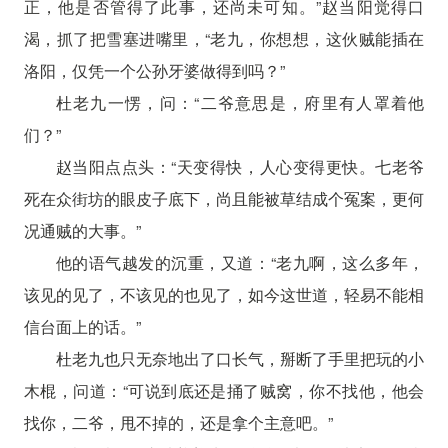
正，他是否管得了此事，还尚未可知。”赵当阳觉得口
渴，抓了把雪塞进嘴里，“老九，你想想，这伙贼能插在
洛阳，仅凭一个公孙牙婆做得到吗？”
杜老九一愣，问：“二爷意思是，府里有人罩着他
们？”
赵当阳点点头：“天变得快，人心变得更快。七老爷
死在众街坊的眼皮子底下，尚且能被草结成个冤案，更何
况通贼的大事。”
他的语气越发的沉重，又道：“老九啊，这么多年，
该见的见了，不该见的也见了，如今这世道，轻易不能相
信台面上的话。”
杜老九也只无奈地出了口长气，掰断了手里把玩的小
木棍，问道：“可说到底还是捅了贼窝，你不找他，他会
找你，二爷，甩不掉的，还是拿个主意吧。”