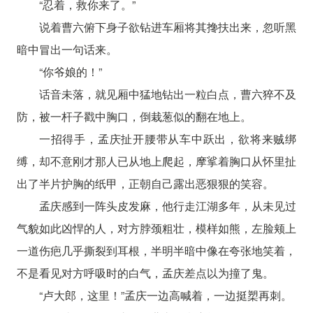
“忍着，救你来了。”
说着曹六俯下身子欲钻进车厢将其搀扶出来，忽听黑
暗中冒出一句话来。
“你爷娘的！”
话音未落，就见厢中猛地钻出一粒白点，曹六猝不及
防，被一杆子戳中胸口，倒栽葱似的翻在地上。
一招得手，孟庆扯开腰带从车中跃出，欲将来贼绑
缚，却不意刚才那人已从地上爬起，摩挲着胸口从怀里扯
出了半片护胸的纸甲，正朝自己露出恶狠狠的笑容。
孟庆感到一阵头皮发麻，他行走江湖多年，从未见过
气貌如此凶悍的人，对方脖颈粗壮，模样如熊，左脸颊上
一道伤疤几乎撕裂到耳根，半明半暗中像在夸张地笑着，
不是看见对方呼吸时的白气，孟庆差点以为撞了鬼。
“卢大郎，这里！”孟庆一边高喊着，一边挺槊再刺。