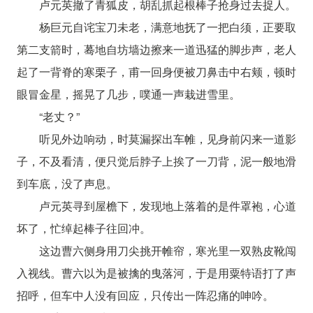
卢元英撤了青狐皮，胡乱抓起根棒子抢身过去捉人。
杨巨元自诧宝刀未老，满意地抚了一把白须，正要取
第二支箭时，蓦地自坊墙边擦来一道迅猛的脚步声，老人
起了一背脊的寒栗子，甫一回身便被刀鼻击中右颊，顿时
眼冒金星，摇晃了几步，噗通一声栽进雪里。
“老丈？”
听见外边响动，时莫漏探出车帷，见身前闪来一道影
子，不及看清，便只觉后脖子上挨了一刀背，泥一般地滑
到车底，没了声息。
卢元英寻到屋檐下，发现地上落着的是件罩袍，心道
坏了，忙绰起棒子往回冲。
这边曹六侧身用刀尖挑开帷帘，寒光里一双熟皮靴闯
入视线。曹六以为是被擒的曳落河，于是用粟特语打了声
招呼，但车中人没有回应，只传出一阵忍痛的呻吟。