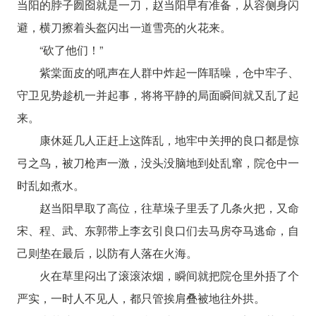
当阳的脖子囫囵就是一刀，赵当阳早有准备，从容侧身闪
避，横刀擦着头盔闪出一道雪亮的火花来。
“砍了他们！”
紫棠面皮的吼声在人群中炸起一阵聒噪，仓中牢子、
守卫见势趁机一并起事，将将平静的局面瞬间就又乱了起
来。
康休延几人正赶上这阵乱，地牢中关押的良口都是惊
弓之鸟，被刀枪声一激，没头没脑地到处乱窜，院仓中一
时乱如煮水。
赵当阳早取了高位，往草垛子里丢了几条火把，又命
宋、程、武、东郭带上李玄引良口们去马房夺马逃命，自
己则垫在最后，以防有人落在火海。
火在草里闷出了滚滚浓烟，瞬间就把院仓里外捂了个
严实，一时人不见人，都只管挨肩叠被地往外拱。