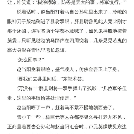
让，堆笑道：“糊涂糊涂，防务是天大的事，将军慢行。”
说着话时，赵当阳打着马自公孙宅里出来了，冷峻的
眼神刀子般地剜进了县尉双眼，胖县尉瞥见此人竟比刚才
那个还凶，连军爷两个字都不敢喊了，如见鬼神般地按着
脑袋，只听见哒哒的马蹄声在四周绕着，几条晃晃若鬼的
高大身影在雪地里忽长忽短。
“怎么回事？”
赵当阳垂着眼睑，盛气凌人，仿佛金吾卫上了身。
“要我们去县里问话。”东郭术答。
“万没有！”胖县尉将一双手挥出了残影，“几位军爷但
走，这里的事留给某处理便是。”
赵当阳哼了一声，赶着马不紧不慢地朝西去了。
雪小了一些，杨巨元等人在都亭驿久寻杜老九不见，
正商量着要去公孙宅与赵当阳汇合时，卢元英朦胧见东边