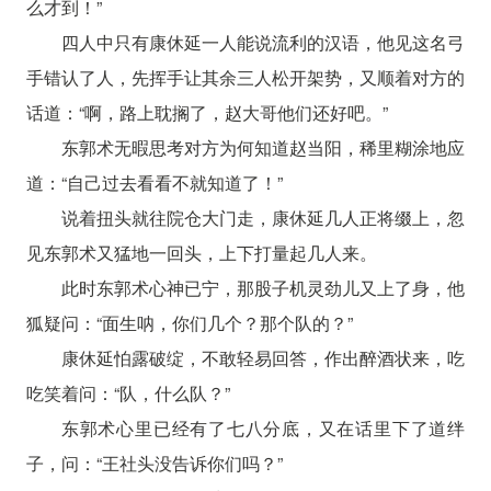
么才到！”
四人中只有康休延一人能说流利的汉语，他见这名弓
手错认了人，先挥手让其余三人松开架势，又顺着对方的
话道：“啊，路上耽搁了，赵大哥他们还好吧。”
东郭术无暇思考对方为何知道赵当阳，稀里糊涂地应
道：“自己过去看看不就知道了！”
说着扭头就往院仓大门走，康休延几人正将缀上，忽
见东郭术又猛地一回头，上下打量起几人来。
此时东郭术心神已宁，那股子机灵劲儿又上了身，他
狐疑问：“面生呐，你们几个？那个队的？”
康休延怕露破绽，不敢轻易回答，作出醉酒状来，吃
吃笑着问：“队，什么队？”
东郭术心里已经有了七八分底，又在话里下了道绊
子，问：“王社头没告诉你们吗？”