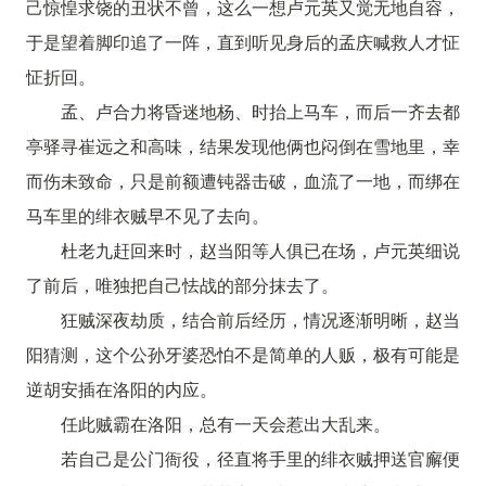
己惊惶求饶的丑状不曾，这么一想卢元英又觉无地自容，
于是望着脚印追了一阵，直到听见身后的孟庆喊救人才怔
怔折回。
孟、卢合力将昏迷地杨、时抬上马车，而后一齐去都
亭驿寻崔远之和高味，结果发现他俩也闷倒在雪地里，幸
而伤未致命，只是前额遭钝器击破，血流了一地，而绑在
马车里的绯衣贼早不见了去向。
杜老九赶回来时，赵当阳等人俱已在场，卢元英细说
了前后，唯独把自己怯战的部分抹去了。
狂贼深夜劫质，结合前后经历，情况逐渐明晰，赵当
阳猜测，这个公孙牙婆恐怕不是简单的人贩，极有可能是
逆胡安插在洛阳的内应。
任此贼霸在洛阳，总有一天会惹出大乱来。
若自己是公门衙役，径直将手里的绯衣贼押送官廨便