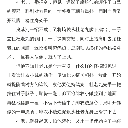
杜老九一拳挥空，但见一道影子蟒蛇似的缠住了自己
的腰部，料到对方目的，忙将身子朝前重扑，同时向后叉
开双脚，稳住身架子。
曳落河一招不成，又将脑袋从杜老九膛下溜出，一手
去扭杜老九的领口，一手探向交裆，同时上抬肩胛去顶杜
老九的胸脯，这招名叫鹁鸽旋，是别动队必修的单挑格斗
术，一旦将人放倒，就占了上风。
但他不知杜老九是个老军汉，什么样的怪招没见过，
止看这绯衣小贼的动作，便知此人擅长相扑，故此一开始
就提防着对方的缠绞。察他要使鹁鸽旋，杜老九先手一把
箍住对手脖子，顺势一翻，仰面将绯衣小贼拉到了地面，
再猛地提膝一磕，不偏不倚磕中了绯衣贼脑心，只听开瓢
似的一声脆响，绯衣小贼烂泥般从杜老九身上滑了下去。
杜老九翻身起来，怕他装死，又用手指使劲捣了捣绯