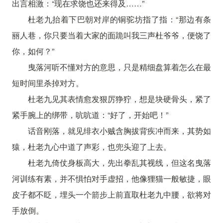
出言相激：“现在求饶也还来得及……”
杜老九抬着下巴朝对岸的铜驼坊指了指：“那边有条
丽人巷，你只要当着大家的面跪叫我三声杜爷爷，便饶了
你，如何？”
曳落河听不懂对方的意思，只是精细盘算着怎么在最
短时间里杀掉对方。
杜老九见其表情愈发狠厉狰狞，想是块硬骨头，紧了
紧手腕上的绑带，吭吭道：“好了，开始吧！”
话音刚落，就见绯衣小贼含胸拔背疾冲而来，其势如
猿，杜老九心中道了声彩，也兜头迎了上去。
杜老九倚仗身板高大，先出拳乱其视线，但这名曳落
河训练有素，并不惧怕对手虚招，他像狸猫一般敏捷，眼
皮子都不眨，埋头一个箭步上前直取杜老九中腰，欲将对
手放倒。