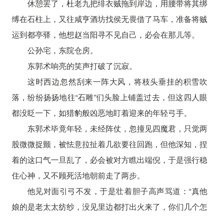
休憩罢了，杜老九把绯衣贼拖到岸边，用腰带将其绑
缚在石柱上，又往咸亨酒坊找侯无畏借了马车，准备将贼
运到都亭驿，他想赵当阳寻不见自己，必会在那儿等。
公孙宅，东院仓房。
东郭术响亮的笑声打破了沉寂。
这时西边忽然刮来一阵大风，将枝头垂挂的积雪吹
落，纷纷扬扬地往“石雕”们头脸上铺盖过去，但这四人眼
都没眨一下，如猎豹般凶恶地盯着迎来的年轻弓手。
东郭术毕竟年轻，未经阵仗，忽撞见四魔君，只觉两
股微微捉颤，被怯意拉扯着几欲要往回跑，但他深知，捏
着的这口气一旦乱了，必会被对方瞧出端倪，于是强行稳
住心神，又不顾死活地朝前走了两步。
他见对面引弓不发，于是壮着胆子高声骂道：“真他
娘的是老太太纺纱，没见里边都打出火来了，你们几个怎