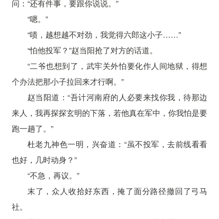
问：“还有件事，要跟你说说。”
“嗯。”
“啧，越想越不对劲，我觉得六郎这小子……”
“怕他投军？”赵当阳抢了对方的话道。
“二爷也想到了，武牢关外怕要化作人间地狱，得想
个办法把那小子拉回来才行啊。”
赵当阳道：“吾计河南府的人必要来找你我，待那边
来人，我再探探玄明的下落，若他真在军中，你我怕是要
跑一趟了。”
杜老九神色一明，兴奋道：“虽不投军，去前线看看
也好，几时动身？”
“不急，再议。”
末了，众人收拾好东西，掩了面分路径撤回了弓马
社。