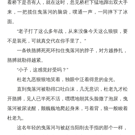
看桥下是否有人，就在这时，忽见桥栏下猛地蹿出双大手
来，一把揽住曳落河的脑袋，噗通一声，一同摔下了冰
面。
“老子打了这么多年战，从来没像今天这么狼狈，要
不是装死，可就真交代在你手里了。”
一条铁胳膊死死环扣住曳落河的脖子，对方越挣扎，
胳膊就勒得越紧。
“小子，这感觉好受吗？”
杜老九恶狠狠地笑着，独眼中泛着得意的金光。
直到曳落河被勒得口吐白沫，几无意识，杜老九才松
开胳膊，见人已半死不活，嘿嘿地朝其头脸撒了泡尿，曳
落河被尿泚醒，颤巍巍地爬起身来，弓着背，狼一般睃着
杜老九。
这名年轻的曳落河与被赵当阳削去手指的那个一样，