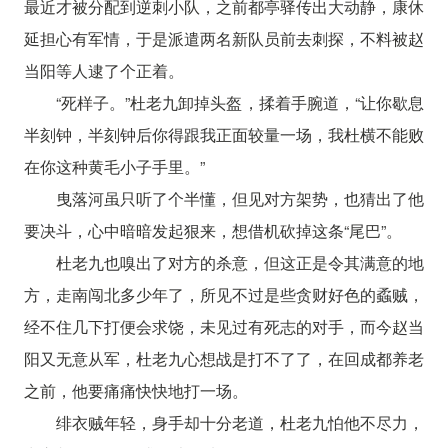
最近才被分配到逆刺小队，之前都亭驿传出大动静，康休
延担心有军情，于是派遣两名新队员前去刺探，不料被赵
当阳等人逮了个正着。
“死样子。”杜老九卸掉头盔，揉着手腕道，“让你歇息
半刻钟，半刻钟后你得跟我正面较量一场，我杜横不能败
在你这种黄毛小子手里。”
曳落河虽只听了个半懂，但见对方架势，也猜出了他
要决斗，心中暗暗发起狠来，想借机砍掉这条“尾巴”。
杜老九也嗅出了对方的杀意，但这正是令其满意的地
方，走南闯北多少年了，所见不过是些贪财好色的蟊贼，
经不住几下打便会求饶，未见过有死志的对手，而今赵当
阳又无意从军，杜老九心想战是打不了了，在回成都养老
之前，他要痛痛快快地打一场。
绯衣贼年轻，身手却十分老道，杜老九怕他不尽力，