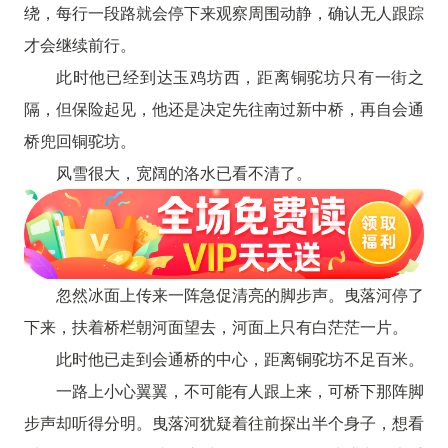
绕，每行一段路就会停下来观察周围动静，确认无人跟踪
才会继续前行。
此时他已经到达玉鸡坊西，距离铜驼坊只有一街之
隔，但保险起见，他还是决定先往南过新中桥，再自会通
桥兜回铜驼坊。
风雪很大，宽阔的洛水已看不清了。
忽然冰面上传来一阵急促清亮的脚步声。曳落河停了
下来，扶着桥栏朝河面望去，河面上只有白茫茫一片。
此时他已走到会通桥的中心，距离铜驼坊不足百米。
一路上小心翼翼，不可能有人跟上来，可桥下那阵脚
步声却听得分明。曳落河犹疑着往前探出半个身子，想看