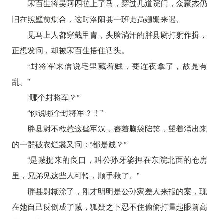
宋百生将吴阿四拉上了马，穿过几道院门，众豪杰仍
旧在照壁前集合，这时洛阳县一班吏员姗姗来迟。
见马上人都穿戴甲胄，头脸淌汗的胖县尉打躬作揖，
正想发问，却被宋百生捂住话头。
“封将军来信说宅里藏着贼，要连夜拿了，故是有
乱。”
“哪个封将军？”
“你说哪个封将军？！”
胖县尉不敢惹这些军汉，舂着脑袋陪笑，望着涌出来
的一群破衣烂裳又问：“都是贼？”
“是贼捉来的良口，叫公孙牙婆押在东院北面的仓房
里，兄弟见这些人可怜，顺手救了。”
胖县尉糊涂了，刚才明明是公孙家差人来报的案，现
在她自己反倒成了贼，狐疑之下忍不住偷偷打量起眼前高