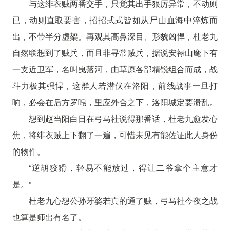
与这绯衣贼两番交手，只觉其出手狠厉异常，不动则
已，动则直取要害，招招式式皆如从尸山血海中淬炼而
出，不带半分虚架。再观其高鼻深目、形貌凶悍，杜老九
自然联想到了贼兵，而且非寻常贼兵，据说安禄山麾下有
一支近卫军，名叫曳落河，由草原各部精锐组合而成，战
斗力极其强悍，这群人若潜伏在洛阳，前线战事一旦打
响，必会在后方罗唣，里应外合之下，洛阳城定要溃乱。
想到赵当阳白日在弓马社说得那番话，杜老九愈发心
焦，将绯衣贼上下翻了一遍，可惜未见有能佐证此人身份
的物件。
“逆胡狡猾，轻易不能放过，得让二爷拿个主意才
是。”
杜老九心想公孙牙婆若真的通了贼，弓马社今夜之战
也算是师出有名了。