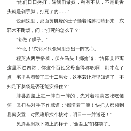
“他们日日拷打，逼我们做奴，稍有不从，不是剜舌
头就是剁手脚，打死了的……”
说到这里，那面黄肌瘦的士子颤着胳膊抽噎起来，东
郭术不耐烦，问：“打死的怎么了？”
“都做了臊子。”
“什么！”东郭术只觉胃里泛出一阵恶心。
程英杰两手搭着，伏在马头上揶揄道：“洛阳县距离
这里不过四坊，你这个百姓父母当得称职啊，刚才点了
点，宅里共圈禁了三十二男女，这事若让府里知道了，不
知足下脑袋是否还能安得住？”
胖县尉脸上红一阵白一阵的，先对着程英杰吃吃傻
笑，又扭头对手下作威道：“都愣着干嘛！快把人都领到
县廨安置，对照籍册挨个核对，明日一一并送还！”
见胖县尉欺下媚上的样子，“金吾卫”们都笑了。