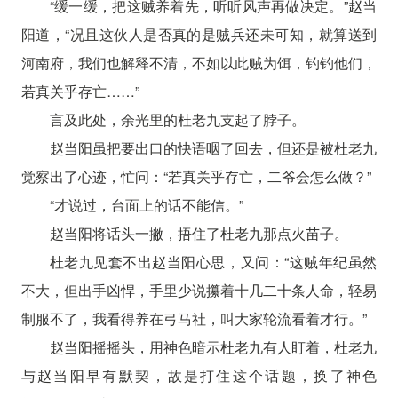
“缓一缓，把这贼养着先，听听风声再做决定。”赵当
阳道，“况且这伙人是否真的是贼兵还未可知，就算送到
河南府，我们也解释不清，不如以此贼为饵，钓钓他们，
若真关乎存亡……”
言及此处，余光里的杜老九支起了脖子。
赵当阳虽把要出口的快语咽了回去，但还是被杜老九
觉察出了心迹，忙问：“若真关乎存亡，二爷会怎么做？”
“才说过，台面上的话不能信。”
赵当阳将话头一撇，捂住了杜老九那点火苗子。
杜老九见套不出赵当阳心思，又问：“这贼年纪虽然
不大，但出手凶悍，手里少说攥着十几二十条人命，轻易
制服不了，我看得养在弓马社，叫大家轮流看着才行。”
赵当阳摇摇头，用神色暗示杜老九有人盯着，杜老九
与赵当阳早有默契，故是打住这个话题，换了神色