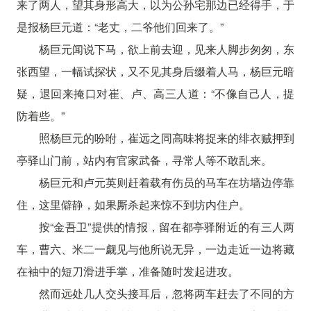
来了两人，望其身形高大，以为公孙宅那边已经得手，于
是报杨巨元道：“老丈，二爷他们回来了。”
杨巨元闻说下马，欲上前去迎，见来人脚步匆匆，东
张西望，一幅试探状，又不见其身后缀着人马，杨巨元暗
疑，退回来掩口对崔、卢、高三人道：“不像自己人，提
防着些。”
照杨巨元的吩咐，崔远之同高味将捉来的绯衣贼押到
亭驿山门前，站内有官家武备，寻常人等不敢乱来。
杨巨元和卢元英则赶着载有伤员的马车在坊墙边停靠
住，这里僻静，如果厮杀起来惊不到坊内住户。
按“金吾卫”提供的情报，留在都亭驿附近的有三人两
车，曹六、米二一觑见与他所说无异，一边走近一边将藏
在袖中的短刀滑进手掌，准备随时发起进攻。
然而远处几人交头接耳后，忽将两车赶去了不同的方