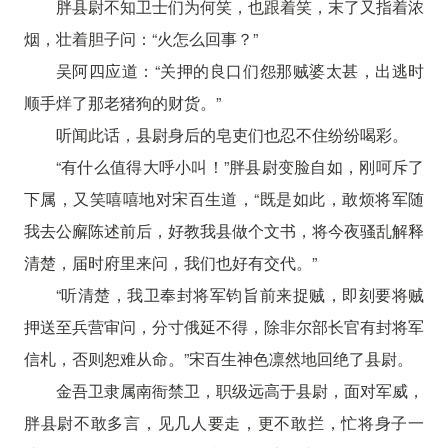
胖县尉不知卫士们为何笑，也跟着笑，末了又指着浓
烟，壮着胆子问：“火怎么回事？”
吴阿四应道：“关押的良口们怨那贼婆太甚，出逃时
顺手烊了那老猪狗的财货。”
听闻此话，县尉身后的皂吏们也忍不住纷纷喝彩。
“有什么值得大呼小叫！”胖县尉变脸自如，刚呵斥了
下属，又笑嘻嘻地对宋百生道，“既是如此，敢烦将军随
我去公廨陈述前后，好教我县做个文书，将今夜骚乱解释
清楚，届时府里来问，我们也好有交代。”
“听清楚，我卫奉封将军钧旨前来捉贼，即刻要将贼
押送至兵营审问，分寸俄延不得，除非尔部长官有封将军
信札，否则恕难从命。”宋百生神色凛然地回绝了县尉。
金吾卫隶属南衙禁卫，职级远高于县尉，面对军威，
胖县尉不敢多言，见几人要走，更不敢拦，忙将身子一