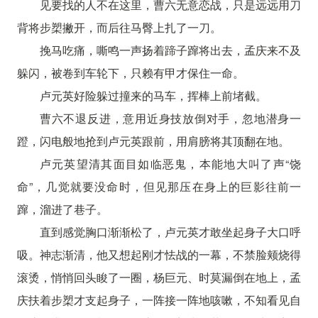
见要找的人不在这里，曹六无意恋战，只是远远用刀
背将步槊撇开，而后往马臀上扎了一刀。
挽马吃痛，嘶鸣一声扬着蹄子蹿将出去，孟庆来不及
躲闪，被卷到车轮下，只赖有甲才保住一命。
卢元英好险躲过撞来的马车，挥棒上前堵截。
曹六不退反进，意用近身技放倒对手，忽地潜身一
蹬，闪电般地抢到卢元英跟前，用肩膀将其顶翻在地。
卢元英望清其面目如临恶鬼，本能地大叫了声“饶
命”，几觉就要没命时，但见那压在身上的巨影往前一
蹿，溜进了巷子。
直到感觉胸口渐渐松了，卢元英才敢坐起身子大口呼
吸。神志渐清，他又想起刚才怯战的一幕，不禁脸颊烧得
滚烫，悄悄回头睃了一圈，杨巨元、时莫漏倒在地上，孟
庆扶着步槊才支起身子，一阵接一阵地咳嗽，不知看见自