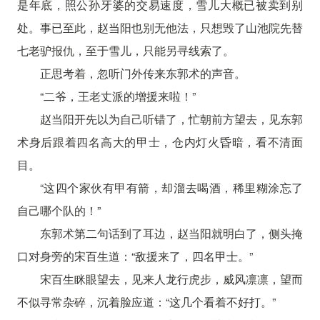
是年底，照公孙牙婆的交易速度，雪儿大概已被卖到别
处。事已至此，赵当阳也别无他法，只想毁了山池院先替
七老驴报仇，至于雪儿，只能另寻线索了。
正思考着，忽听门外传来东郭术的声音。
“二爷，王老丈派的增援来啦！”
赵当阳开先以为自己听错了，忙朝前方望去，见东郭
术身后跟着四名高大的甲士，仓内灯火昏暗，看不清面
目。
“这四个家伙有甲有箭，却溜去喝酒，稀里糊涂忘了
自己哪个队的！”
东郭术第二句话到了耳边，赵当阳就明白了，侧头掩
口对身旁的宋百生道：“敌援来了，四名甲士。”
宋百生眯眼望去，见来人龙行虎步，威风凛凛，望而
不似寻常杂碎，沉着脸应道：“这几个看着不好打。”