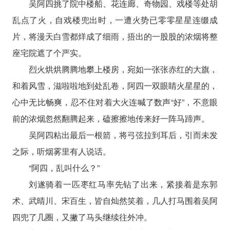
吴阿四挑了院中楼船、花连廊、奇物园、戏楼等处胡
乱点了火，自戏楼兜出时，一遭火势已零零星星连缀成
片，将漫天白雪都烊成了细雨，捂出的一股股的浓烟将整
座宅院遮了个严实。
烈火烘烘腾腾地攀上楼房，宛如一张张赤红的大旗，
和着风雪，滋啦啦地到处乱卷，阿四一双眼睛火星星的，
心中无比畅爽，忍不住对着大火连喊了数声“好”，不意眼
前的浓烟忽然翻腾起来，磕擦擦地传来好一阵马蹄声。
吴阿四粘出最后一根箭，将弓弦拉到耳后，引而未发
之际，听烟雾里有人说话。
“阿四，乱叫什么？”
刘遂骑着一匹枣红马率先钻了出来，紧接着是东郭
术、武晴川、宋百生，皆自灿然笑着，几人打马围着吴阿
四兜了几圈，又撇了马头继续往外冲。