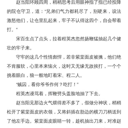
赵当阳环顾四周，稍稍思考后用眼神指了指已经投降
的院仓守卫，道：“兄弟们气力都耗尽了，别硬来，设法
激怒他们，让仓里乱起来，牢子不认得这四个，自会帮着
打。”
宋百生点了点头，拉着程英杰忽然扬鞭猛抽起几个健
壮的牢子来。
守牢的这几个性情彪悍，若非紫棠面皮被擒，他们绝
不肯服软，心里本来恼火，这时又无缘无故挨打，一个个
挑着眼白，狼一般地盯着宋、程二人。
“贼囚，看你爷爷作何？吃打！”
程英杰谩骂着，挥鞭劈头盖脸地抽了下去。
赵当阳见那边火气煨得差不多了，假做分神状，稍稍
松开了紫棠面皮的衣领，又将斜插在肋边的横刀刀柄送到
了他左手边。紫棠面皮眼睛一转，趁机抽出刀来，对准赵