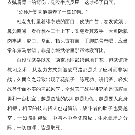
衣贼肩背上的箭伤，见没半点反应，这才松了口气。
“公孙牙婆真他娘养了一窝好狗。”
杜老九打量着绯衣贼的面目，皮肤白皙，卷发黄须，
鼻如鹰喙，看样貌在二十上下，又翻看其双手，大鱼际肌
肉丰满，虎口、拳面、指头皆有茧，手脚筋骨奇崛，应当
常年策马射箭，非是京城武馆里那帮沐猴可比。
自设立武举以来，两京地区武馆遍地开花，但武馆所
教习之术，从发力方式到迎敌思路都是为了应科而非实
战，久而久之导致出现了花架子、练死功、讲门派、轻实
战等华而不实的习武风气，全然忘了战斗讲究的是满腔血
勇和一点机宜，越是凶险的战斗越是短促，越是要人忘身
相搏，相应的技击招式也越简洁，战斗者的脑子也要越
空，一如骑射迎敌，中与不中全凭感应，生死毫厘之分
际，一切虚浮，皆是取死。