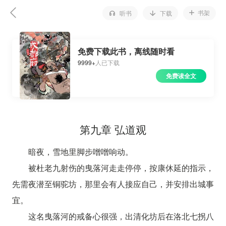
书架
听书
下载
免费下载此书，离线随时看
9999+
人已下载
免费读全文
第九章 弘道观
暗夜，雪地里脚步噌噌响动。
被杜老九射伤的曳落河走走停停，按康休延的指示，
先需夜潜至铜驼坊，那里会有人接应自己，并安排出城事
宜。
这名曳落河的戒备心很强，出清化坊后在洛北七拐八