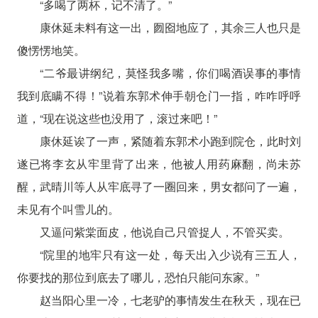
“多喝了两杯，记不清了。”
康休延未料有这一出，囫囵地应了，其余三人也只是
傻愣愣地笑。
“二爷最讲纲纪，莫怪我多嘴，你们喝酒误事的事情
我到底瞒不得！”说着东郭术伸手朝仓门一指，咋咋呼呼
道，“现在说这些也没用了，滚过来吧！”
康休延诶了一声，紧随着东郭术小跑到院仓，此时刘
遂已将李玄从牢里背了出来，他被人用药麻翻，尚未苏
醒，武晴川等人从牢底寻了一圈回来，男女都问了一遍，
未见有个叫雪儿的。
又逼问紫棠面皮，他说自己只管捉人，不管买卖。
“院里的地牢只有这一处，每天出入少说有三五人，
你要找的那位到底去了哪儿，恐怕只能问东家。”
赵当阳心里一冷，七老驴的事情发生在秋天，现在已