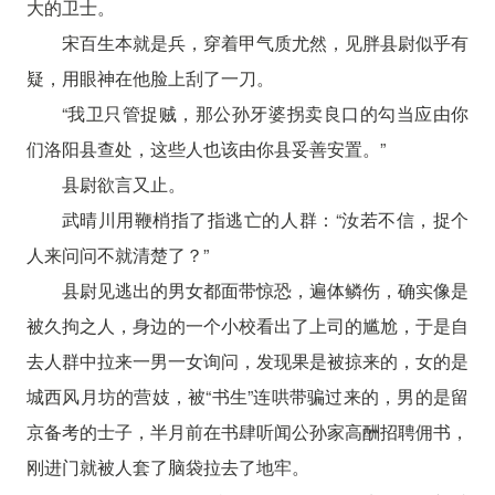
大的卫士。
宋百生本就是兵，穿着甲气质尤然，见胖县尉似乎有
疑，用眼神在他脸上刮了一刀。
“我卫只管捉贼，那公孙牙婆拐卖良口的勾当应由你
们洛阳县查处，这些人也该由你县妥善安置。”
县尉欲言又止。
武晴川用鞭梢指了指逃亡的人群：“汝若不信，捉个
人来问问不就清楚了？”
县尉见逃出的男女都面带惊恐，遍体鳞伤，确实像是
被久拘之人，身边的一个小校看出了上司的尴尬，于是自
去人群中拉来一男一女询问，发现果是被掠来的，女的是
城西风月坊的营妓，被“书生”连哄带骗过来的，男的是留
京备考的士子，半月前在书肆听闻公孙家高酬招聘佣书，
刚进门就被人套了脑袋拉去了地牢。