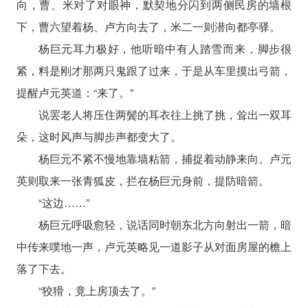
向，曹、米对了对眼神，默契地分闪到两侧民房的墙根
下，曹六望着杨、卢方向去了，米二一则潜向都亭驿。
杨巨元耳力极好，他听暗中有人踏雪而来，脚步很
紧，料是刚才那两只鬼跟了过来，于是从车里摸出弓箭，
提醒卢元英道：“来了。”
说罢老人将压住两鬓的耳衣往上挑了挑，耸出一双耳
朵，这时风声与脚步声都变大了。
杨巨元不紧不慢地靠墙粘箭，捕捉着动静来向。卢元
英则取来一张青狐皮，拦在杨巨元身前，提防暗箭。
“这边……”
杨巨元呼吸愈轻，说话同时朝东北方向射出一箭，暗
中传来噗地一声，卢元英略见一道影子从对面房屋的檐上
落了下去。
“狡猾，竟上房顶去了。”