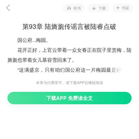
书架
听书
下载
第93章 陆旖旎传谣言被陆睿点破
国公府...梅园。
花开正好，上官云带着一众女眷正在院子里赏梅，陆
旖旎也带着女儿慕容雪回来了。
“这满盛京，只有咱们国公府这一片梅园最是好看，
看看，这都新年了，开得多好。”
本章为付费章节，请下载APP后继续阅读
这片梅园乃是国公爷陆政为了上官云亲手种植的，所
下载APP 免费读全文
以上官云平时很喜欢来梅园。
“姑姑，雪表姐，听说庙会非常热闹，不知道你们可
有去看