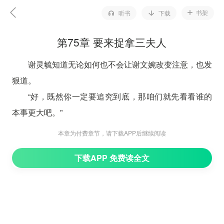
书架
听书
下载
第75章 要来捉拿三夫人
谢灵毓知道无论如何也不会让谢文婉改变注意，也发
狠道。
“好，既然你一定要追究到底，那咱们就先看看谁的
本事更大吧。”
说完，谢灵毓拂袖而去。
本章为付费章节，请下载APP后继续阅读
见谢灵毓走了，文氏赶紧爬起来，看着谢文婉的表情
下载APP 免费读全文
完全没有刚刚的哀戚，而是十分狠毒。
“别以为你就胜券在握了，想要打倒我没那么容易。”
松柏院。
谢灵安和王