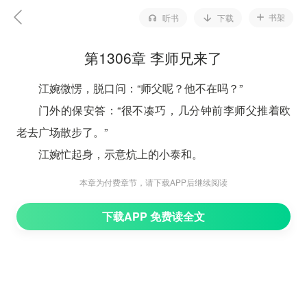
书架
听书
下载
第1306章 李师兄来了
江婉微愣，脱口问：“师父呢？他不在吗？”
门外的保安答：“很不凑巧，几分钟前李师父推着欧
老去广场散步了。”
江婉忙起身，示意炕上的小泰和。
“子豪，你看着老三，我去前院看看。”
本章为付费章节，请下载APP后继续阅读
陆子豪答好，提醒：“看到小欧和小九就让他们回
下载APP 免费读全文
来，迟些要出门去给老爷子拜年。”
“行。