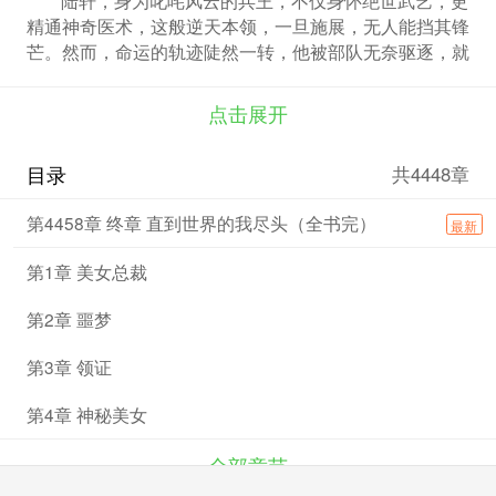
精通神奇医术，这般逆天本领，一旦施展，无人能挡其锋
芒。然而，命运的轨迹陡然一转，他被部队无奈驱逐，就
此回归繁华都市。在都市的茫茫人海中，机缘巧合下，陆
轩与美丽高冷的总裁签订了一纸婚约，就此，他的生活被
点击展开
彻底改写。一段段错综复杂的爱恨情仇在他身边徐徐展
开，惊喜与挑战接踵而至。本以为人生陷入低谷，却没想
目录
共4448章
到峰回路转，一朝翻身，生活瞬间充满欢歌笑语，开启别
样精彩篇章。
第4458章 终章 直到世界的我尽头（全书完）
最新
第1章 美女总裁
第2章 噩梦
第3章 领证
第4章 神秘美女
全部章节