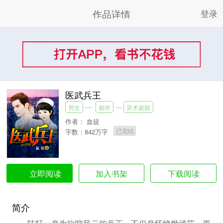
作品详情
登录
医武兵王
男生
都市
异术超能
作者：
血徒
已完结
字数：842万字
加入书架
下载阅读
立即阅读
简介
陆轩，身为叱咤风云的兵王，不仅身怀绝世武艺，更