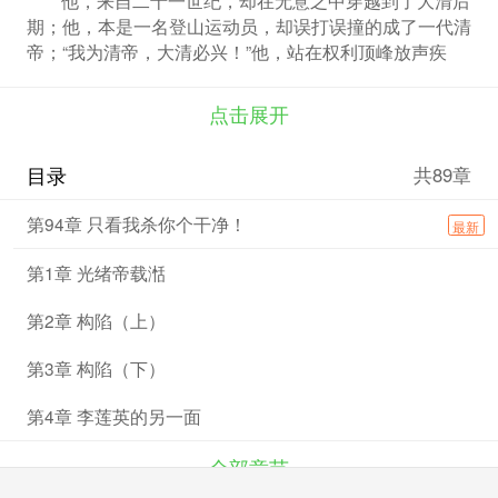
期；他，本是一名登山运动员，却误打误撞的成了一代清
帝；“我为清帝，大清必兴！”他，站在权利顶峰放声疾
呼。立宪政，设议院，造火器，制轮船。。 …他将世界
最先进的技术引进中国，突破一层层的束缚，奋力扭转着
点击展开
中华百年的屈辱。
历史在这里，将会改变… …
目录
共89章
试看光绪如何成为大清首富，打得小日本钻进了日本
海！
第94章 只看我杀你个干净！
最新
第1章 光绪帝载湉
第2章 构陷（上）
第3章 构陷（下）
第4章 李莲英的另一面
全部章节