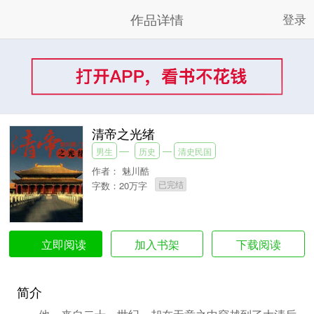
作品详情
登录
清帝之光绪
男生
历史
清史民国
作者：
魅川酷
已完结
字数：20万字
加入书架
下载阅读
立即阅读
简介
他，来自二十一世纪，却在无意之中穿越到了大清后