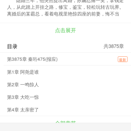
人，从此踏上开挂之路，修宝，鉴宝，轻松玩转古玩界。
离婚后的某霸总，看着电视里艳惊四座的前妻，悔不当
初。 他化身妻奴，满世界追着她跑，“老婆，心给你，命
给你，回来吧！” 苏婳红唇微启：“抱歉，忙得很，没
点击展开
空！” 后来，她终于遇到年少时的救命恩人，大婚当日，
噩耗传来。 她抛下新郎，抱着前夫支离破碎的身体，痛
目录
共3875章
不欲生。 直到他手拿钻戒，单膝跪在她面前，“老婆，我
们复婚吧！”
第3875章 秦珩475(报应)
最新
第1章 阿尧是谁
第2章 一鸣惊人
第3章 大吃一惊
第4章 太亲密了
全部章节