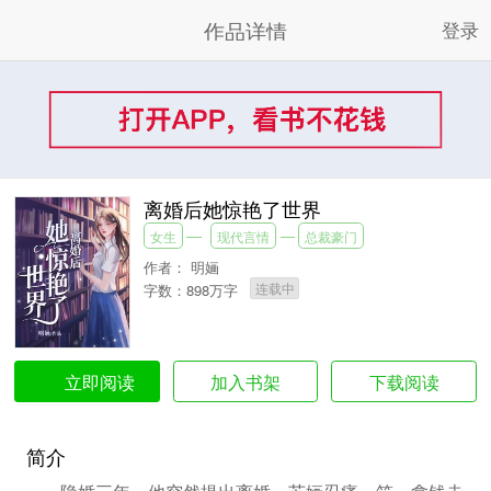
作品详情
登录
离婚后她惊艳了世界
女生
现代言情
总裁豪门
作者：
明婳
连载中
字数：898万字
加入书架
下载阅读
立即阅读
简介
隐婚三年，他突然提出离婚，苏婳忍痛一笑，拿钱走