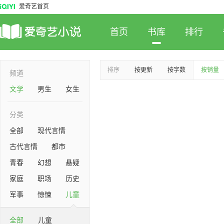
爱奇艺首页
首页
书库
排行
排序
按更新
按字数
按销量
频道
文学
男生
女生
分类
全部
现代言情
古代言情
都市
青春
幻想
悬疑
家庭
职场
历史
军事
惊悚
儿童
全部
儿童