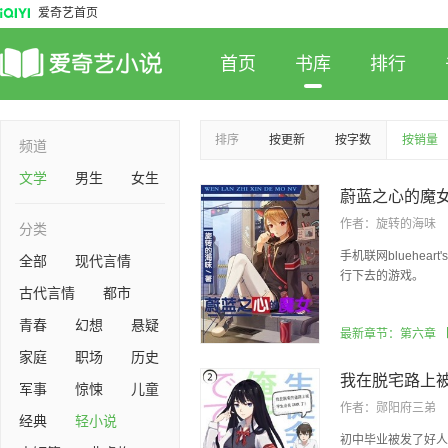
爱奇艺首页
首页
书库
排行
排序
按更新
按字数
按销量
频道
文学
男生
女生
蔚蓝之心的魔
作者：
旋转的海味
分类
手机联网bluehear
全部
现代言情
行下去的游戏。
古代言情
都市
青春
幻想
悬疑
最新章节：第六章 
家庭
职场
历史
军事
惊悚
儿童
作者：
郧阳府三弟
经典
轻小说
初中毕业被发了好人