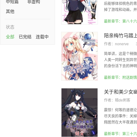
中短篇
非虚构
后能够体验桃色的青
掉了游戏和动画，并决
其他
状态
全部
已完结
连载中
作者：
nonerve
简单讲，这是个稍微
人类一同转生到异世
的身份活下去的神明与
最新章节：附送剧情
作者：
暗de刺客
震惊！何等的道德沦
尽天良的事件：关掉
翔居然在大半夜遇到一
最新章节：第三十六