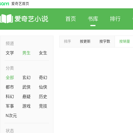
爱奇艺首页
首页
书库
排行
排序
按更新
按字数
按销量
频道
文学
男生
女生
分类
全部
玄幻
奇幻
都市
武侠
仙侠
科幻
悬疑
历史
军事
游戏
竞技
N次元
状态