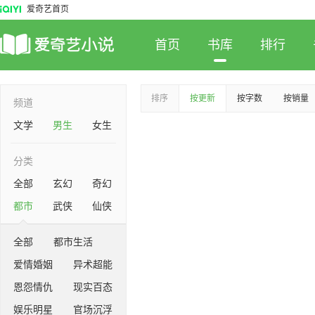
爱奇艺首页
首页
书库
排行
排序
按更新
按字数
按销量
频道
文学
男生
女生
分类
全部
玄幻
奇幻
都市
武侠
仙侠
全部
都市生活
爱情婚姻
异术超能
恩怨情仇
现实百态
娱乐明星
官场沉浮