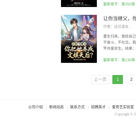
最新章节：第350章
作者：
这位道友请留步
重生归来，我给自己
不奋斗，不社交。我
竿共度余生。结果：为
上一页
1
2
公司介绍
新闻动态
联系方式
招聘英才
爱奇艺实验室
Copyright © 