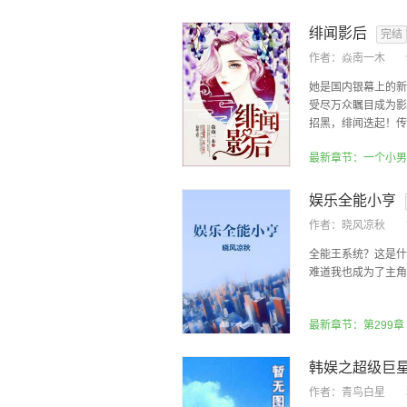
绯闻影后
完结
作者：
焱南一木
她是国内银幕上的新
受尽万众瞩目成为影
招黑，绯闻迭起！传言
最新章节：一个小男
娱乐全能小亨
作者：
晓风凉秋
全能王系统？这是什
难道我也成为了主角
最新章节：第299章
韩娱之超级巨
作者：
青鸟白星