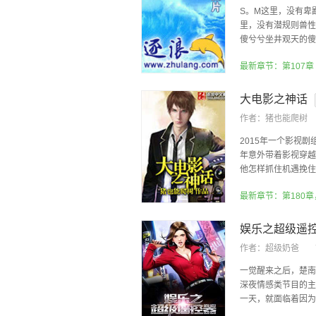
S。M这里，没有卑
里，没有潜规则兽性
傻兮兮坐井观天的傻
人...
最新章节：第107章
大电影之神话
作者：
猪也能爬树
2015年一个影视
年意外带着影视穿越
他怎样抓住机遇挽住遗
最新章节：第180
娱乐之超级遥
作者：
超级奶爸
一觉醒来之后，楚南
深夜情感类节目的主
一天，就面临着因为极