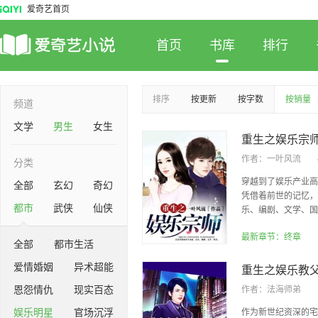
爱奇艺首页
首页
书库
排行
排序
按更新
按字数
按销量
频道
文学
男生
女生
重生之娱乐宗
作者：
一叶风流
分类
穿越到了娱乐产业高
全部
玄幻
奇幻
凭借着前世的记忆，
都市
武侠
仙侠
乐、编剧、文学、国术
最新章节：终章
全部
都市生活
爱情婚姻
异术超能
重生之娱乐教
恩怨情仇
现实百态
作者：
法海师弟
娱乐明星
官场沉浮
作为新世纪资深的宅