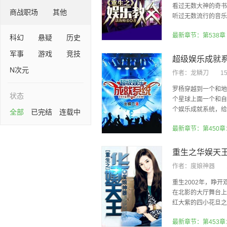
看过无数大神的奇书
商战职场
其他
听过无数流行的音乐。
最新章节：第538章
科幻
悬疑
历史
军事
游戏
竞技
超级娱乐成就
N次元
作者：
龙鳞刀
1
罗杨穿越到一个和地
状态
个星球上面一个和自
个娱乐成就系统，给了
全部
已完结
连载中
最新章节：第450
重生之华娱天
作者：
度娘神器
重生2002年，睁
在北影的大厅舞台上
红大紫的四小花旦之一
最新章节：第453