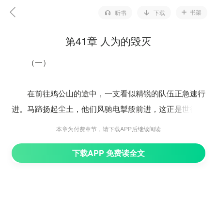
书架
听书
下载
第41章 人为的毁灭
（一）
在前往鸡公山的途中，一支看似精锐的队伍正急速行
进。马蹄扬起尘土，他们风驰电掣般前进，这正是世德的
队伍。他带领着三千多战士，携带着十挺机关枪、一千多
本章为付费章节，请下载APP后继续阅读
支长枪、若干手榴弹，以及数百支短枪，正夜以继日、马
下载APP 免费读全文
不停蹄地赶往鸡公山和阴山。
自从在川滇边界起家后，世德逐渐攀升至领导地位。
他通过诈降国民党来