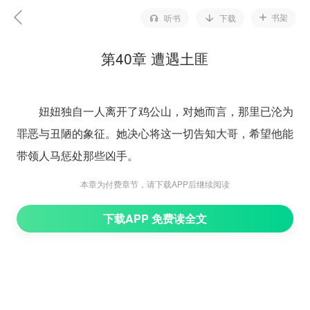
书架
听书
下载
第40章 遭遇土匪
妞妞独自一人离开了鸡公山，对她而言，那里已沦为
罪恶与丑陋的象征。她决心将这一切告知大哥，希望他能
带领人马惩处那些凶手。
为了找到大哥，妞妞必须前往省城。她计划先走旱路
本章为付费章节，请下载APP后继续阅读
抵达县城，然后乘坐马车前往下一个地点。她对路线并不
下载APP 免费读全文
陌生，因为曾经走过这条路。
经过七天的跋涉，妞妞已经抵达云南东北部的一个地
方，感到