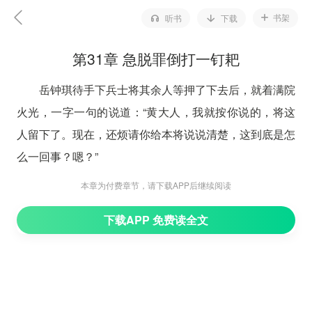
书架
听书
下载
第31章 急脱罪倒打一钉耙
岳钟琪待手下兵士将其余人等押了下去后，就着满院
火光，一字一句的说道：“黄大人，我就按你说的，将这
人留下了。现在，还烦请你给本将说说清楚，这到底是怎
么一回事？嗯？”
黄世灏此时也豁了出去，暗道此番不是鱼死便是网
本章为付费章节，请下载APP后继续阅读
破，若有半点犹豫，这脑袋怕就不是自己的了。
下载APP 免费读全文
他跺了跺方才受惊矗立，再加上天气寒冷麻木的双
脚，昂首说道