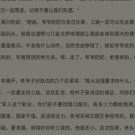
万一起带走，记得不要让我们失望。“
兴的说：“谢谢，爷爷奶奶与各位长辈，三娃一定可以在此基
水陆码头，就是这湘鄂川几省交界地理就让我部会得到很大的便
主要是练兵，不会有什么动作，当然也会挣钱了，就如爷爷说的
来的好，毕竟用钱的地方多。嗯，走了，爷爷奶奶，老爸老妈，
离开，老爷子对身边的几个后辈说：“我从没强要求你什么，
样，一定要支持三娃，这在乱世，枪杆子是说话的保证，可你们
了军人这个职业，你们就不要找借口推托，有多少力都给我用
的国家，国家不强，说话就没力，各地军阀又相互争权夺利，我
基础，要发展，就得好好听三娃的，他是还小，这次回来，老头