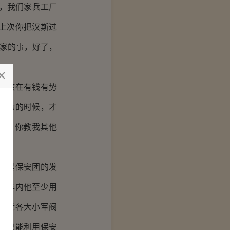
，我们家兵工厂
上次你把汉斯过
家的事，好了，
小孩在有钱有势
爱动的时候，才
了，你教我其他
可是保安团的发
五年内他至少用
附近各大小军阀
他只能利用保安