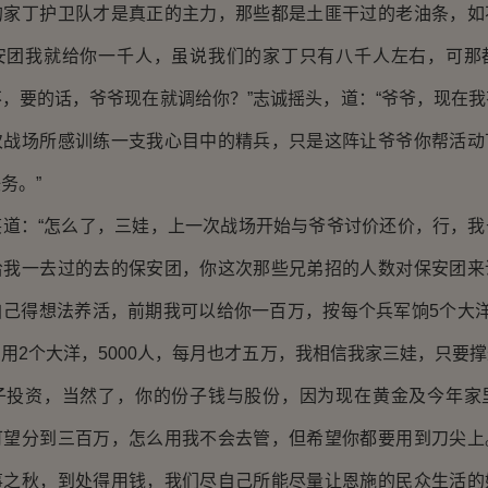
的家丁护卫队才是真正的主力，那些都是土匪干过的老油条，如
安团我就给你一千人，虽说我们的家丁只有八千人左右，可那
，要的话，爷爷现在就调给你？”志诚摇头，道：“爷爷，现在
次战场所感训练一支我心目中的精兵，只是这阵让爷爷你帮活动
务。”
：“怎么了，三娃，上一次战场开始与爷爷讨价还价，行，我
给我一去过的去的保安团，你这次那些兄弟招的人数对保安团来
自己得想法养活，前期我可以给你一百万，按每个兵军饷5个大洋
用2个大洋，5000人，每月也才五万，我相信我家三娃，只要
子投资，当然了，你的份子钱与股份，因为现在黄金及今年家
可望分到三百万，怎么用我不会去管，但希望你都要用到刀尖上
事之秋，到处得用钱，我们尽自己所能尽量让恩施的民众生活的