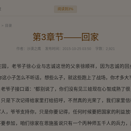
阅读到3%
家
>
目录
第3章节——回家
作者：
沙漠之鹰
发布时间：
2015-10-25 03:50
字数：
2,921
，老爷子徐心业与志诚这世的父亲徐顺祥，因为志诚的回
你这小子怎么不听话，想些么子，就这些跑上了战场，你才多大
，老爷子接口道：“都别说了，你们没有见三娃现在心智成熟了很
，只是下次记得给家里打给招呼，不然真的光荣了，我们家里信
军人，爷爷支持你，只是你要记得，任何时候要把国家的利益放
不要参加，咱们徐家在恩施虽说只有一个丙种师五千人的兵力，