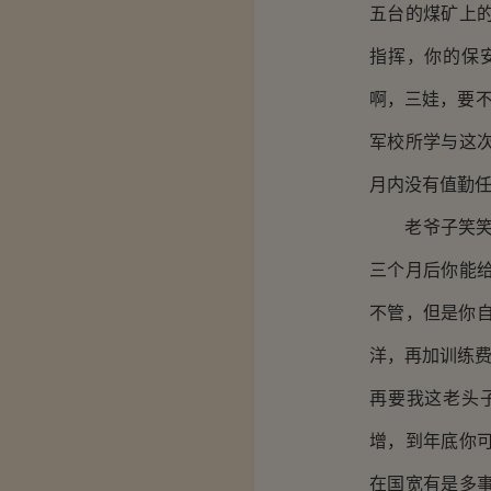
五台的煤矿上
指挥，你的保
啊，三娃，要不
军校所学与这
月内没有值勤任
老爷子笑笑道
三个月后你能
不管，但是你
洋，再加训练费
再要我这老头
增，到年底你
在国宽有是多