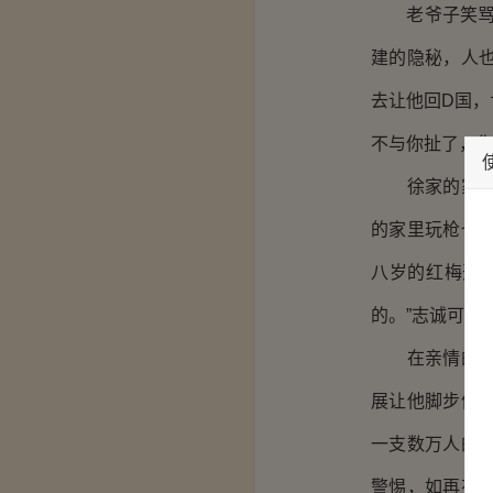
老爷子笑骂道
建的隐秘，人
去让他回D国
不与你扯了，你
徐家的家丁训
的家里玩枪也
八岁的红梅开
的。”志诚可不
在亲情的感染
展让他脚步停
一支数万人的
警惕，如再有