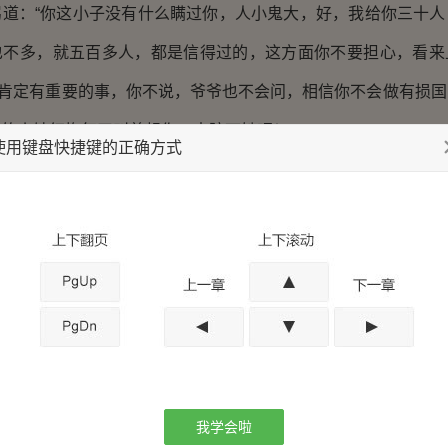
：“你这小子没有什么瞒过你，人小鬼大，好，我给你三十人
也不多，就五百多人，都是信得过的，这方面你不要担心，看来
，肯定有重要的事，你不说，爷爷也不会问，相信你不会做有损国
的小妹红梅每天叫着想你，去陪下她吧！”
使用键盘快捷键的正确方式
练场上一大一小二个身影，正在练习手枪的射击，乱世嘛，
正常，这不，志诚正手把手的教着八岁的小妹用枪。小女孩都是
始还能安静下来，没有一个小时就闹开了：“哥，不好玩，不玩
敢逆心爱小妹的意，接口道：“小妹，过会哥教你玩一个游戏——”
中，志诚找到了这世家的感觉，他很想在家里好好呆一阵，
不下来，想想看，离全面抗战他所知的历史时间还有五年，在这
可战之兵，这就得筹划怎样去发展，眼下徐家在恩施的兵力己让
我学会啦
几万人的部队，岂不是成众与之的？这不是志诚所要，所以现在