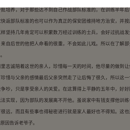
分批培养，对于那些达不到自己作战部队标准的，在训练半年后
求快返部队标准的也可以作为真正的保安团维持地方治安，并按
这样坚持几年肯定可以积累数万经过训练的士兵，会好过抗战发
，来自后世的他把人命看的很重，不会如此儿戏。所以在了解部
民。
志诚陪着这世的亲人，珍惜每一天的时间，他尽量的做到让
有珍惜与父亲的感情最后父亲突然走了让后悔了很久，所以这一
去争吵，只是享受亲人的关爱。在这算得上平静的五年中，好好
无法实现，因为部队的发展离不开他。虽说家中有钱支撑他训练
有很远，而且有些事也得秘密进行就是家人最好也不得知。这也
正原因告诉老爷子。