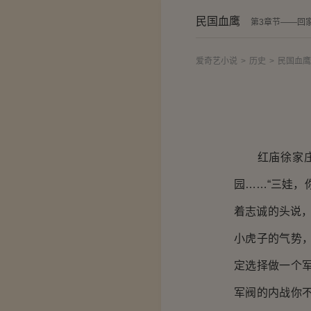
民国血鹰
第3章节——回
爱奇艺小说
>
历史
>
民国血鹰
红庙徐家庄园
园……“三娃，
着志诚的头说
小虎子的气势
定选择做一个
军阀的内战你