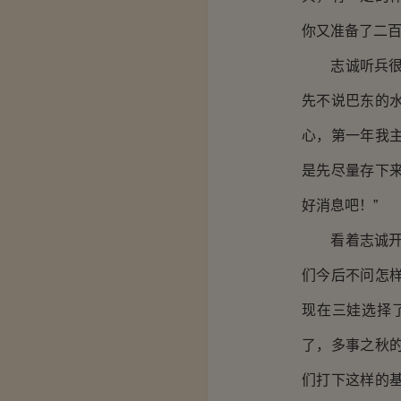
你又准备了二百
志诚听兵很高
先不说巴东的
心，第一年我
是先尽量存下
好消息吧！”
看着志诚开车
们今后不问怎
现在三娃选择
了，多事之秋
们打下这样的