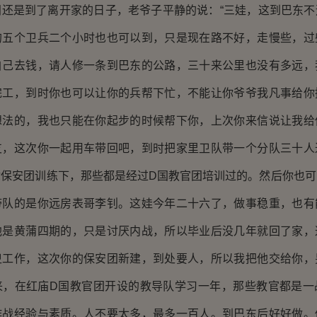
是到了离开家的日子，老爷子平静的说：“三娃，这到巴东不
的五个卫兵二个小时也也可以到，只是现在路不好，走慢些，过
自己去钱，请人修一条到巴东的公路，三十来公里也没有多远，
完工，到时你也可以让你的兵帮下忙，不能让你爷爷我凡事给你
想法的，我也只能在你起步的时候帮下你，上次你来信说让我给
支，这次你一起用车带回吧，到时把家里卫队带一个分队三十人
你保安团训练下，那些都是经过D国教官团培训过的。然后你也可
带队的是你远房表哥李钊。这娃今年二十六了，做事稳重，也有
他是黄蒲四期的，只是讨厌内战，所以毕业后没几年就回了家，
卫工作，这次你的保安团新建，到处要人，所以我把他交给你，
来，在红庙D国教官团开设的教导队学习一年，那些教官都是一
作战经验与素质。人不要太多，最多一百人。到巴东后好好做。