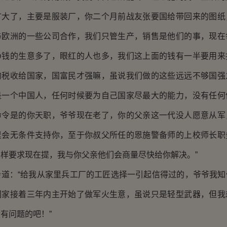
扩大了，主要是服装厂，你二个月前战友张要国给带回来的图纸
与欧洲的一些公司合作，我们只管生产，销售是他们的事，现在
挣钱的生意多了，眼红的人也多，我们这上面的钱有一半要用来
的税收给国家，国富民才强嘛，虽说我们做的这些远远不够国强
是一个中国人，任何时候要为自己国家尽最大的能力，没有任何
命令是的你天职，爷爷现在老了，你的父亲这一代没人愿意从军
里会无条件支持你，至于你叔父所任的恩施警备师的上校师长职
样要求现在提，我与你父亲他们会商量尽快给你解决。”
：“给我从家里兵工厂的工匠选择一引起信得过的，爷爷我知
们家接着三年内主开始了做军火生意，虽说只是轻型武器，但我
有问题的吧！”