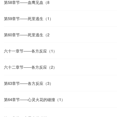
第58章节——血鹰见血（8
第59章节——死里逃生（1）
第60章节——死里逃生（2
六十一章节——各方反应（1）
六十二章节——各方反应（2）
第63章节——各方反应（3）
第64章节——心灵火花的碰撞（1）