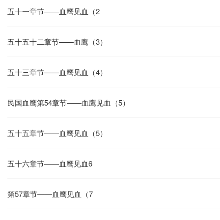
五十一章节——血鹰见血（2
五十五十二章节——血鹰（3）
五十三章节——血鹰见血（4）
民国血鹰第54章节——血鹰见血（5）
五十五章节——血鹰见血（5）
五十六章节——血鹰见血6
第57章节——血鹰见血（7