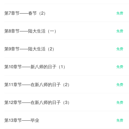
第7章节——春节（2）
免费
第8章节——陆大生活（一）
免费
第9章节——陆大生活（2）
免费
第10章节——新八师的日子（1）
免费
第11章节——在新八师的日子（2）
免费
第12章节——在新八师的日子（3）
免费
第13章节——毕业
免费