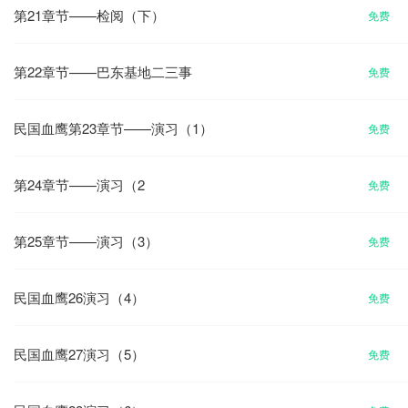
第21章节——检阅（下）
免费
第22章节——巴东基地二三事
免费
民国血鹰第23章节——演习（1）
免费
第24章节——演习（2
免费
第25章节——演习（3）
免费
民国血鹰26演习（4）
免费
民国血鹰27演习（5）
免费