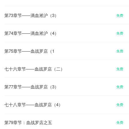
第73章节——滴血淞沪（3）
免费
第74章节——滴血淞沪（4）
免费
第75章节——血战罗店（1
免费
七十六章节——血战罗店（二）
免费
第77章节——血战罗店（3）
免费
七十八章节——血战罗店（4）
免费
第79章节：血战罗店之五
免费