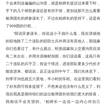
个会来到这偏偏的山沟里，就是柏师长提议过来看下时，
手下的几个师部参谋还是有些不情，更别说那不怎么看重
银弹团长的师参谋长了。不过在柏师长的坚持下，还是有
了909团的行程。、
“我说宋参谋长，你说这小子搞什么鬼，现在清镇他
的驻地除了二个连队的驻防士兵外再没有其他人，那战壕
你们也看过了，有什么观点，蛇形战壕加上交通沟而且深
有二米左右，并用水泥钢材加固，你们说说看，这虽只有
二个连队的兵守卫，按这个情况，进攻部队要多少代价才
能攻进来。都说说，反正这会到中午了，我们先休息下，
到李字沟也就五六里地，半小时的车程。在这里我们看到
了好东西可得多捉摸下，不然来这也没有什么意义了，到
现在我真是期待咱们的这位银弹团长给我们更大的惊喜，
我相信不会失望的。”柏师长一边说一边内心对自己