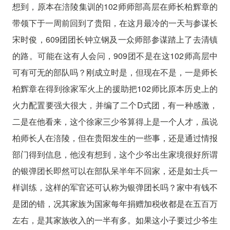
想到，原本在涪陵集训的102师师部高层在师长柏辉章的
带领下于一周前回到了贵阳，在这月最冷的一天与参谋长
宋时俊，609团团长钟立钢及一众师部参谋踏上了去清镇
的路。可能在这有人会问，909团不是在这102师高层中
可有可无的部队吗？刚成立时是，但现在不是，一是师长
柏辉章在得到徐家军火上的援助把102师比原本历史上的
火力配置要强大很大，并编了二个D式团，有一种感激，
二是在他看来，这个徐家三少爷算得上是一个人才，虽说
柏师长人在涪陵，但在贵阳发生的一些事，还是通过情报
部门得到信息，他没有想到，这个少爷出生家境很好所谓
的银弹团长即然可以在部队呆半年不回家，还是如士兵一
样训练，这样的军官还可认称为银弹团长吗？家中有钱不
是团的错，况其家族为国家每年捐赠加税收都是在五百万
左右，是其家族收入的一半有多。如果这小子要过少爷生