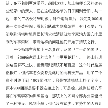
活，犯不着到军营受罪。想到这些，加上柏师长又的确有
些想家中的亲人，便在这临近春节的日子回到贵阳，与一
起回来的二名爱将宋时俊，钟立钢商量后，决定对909团
来一次突袭检阅，看其部队战力到底怎样，有什么要让当
初刚到清镇时银弹团长请求把清镇驻地李家沟方圆几十里
划为军事禁区，带着这样的问题他们开始了清镇之行。
三位师部主官加上三名参谋，及警卫二十名的警卫，
开着一部由徐家送上的吉普车与军用越野车。一路上行进
的速度算不上快，但贵阳到清镇不足百里，这个时代路虽
然很烂，但汽车怎么说都是此时的高科技产品，用了二个
多小时终于到了909团驻地，只是在清镇镇上扑了个空，
原本909团部是要求设在镇上的，可是徐志诚到任后几乎
都在军营李家沟训练基地，那镇上的团司令部办公室也成
了一种摆设。说到应酬，倒也没有多少，有势力的人有几