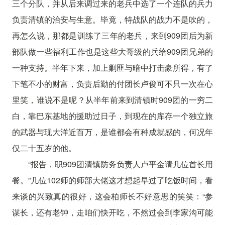
三个分队，并从后来调过来的老兵中选了一个连队的兵力
负责清镇的治安与生意。毕竟，特战队的战力不是吹的，
再怎么说，那都是训练了三年的老兵，来到909团后为新
部队做一些福利工作也是这些大哥级的兵给909团兄弟的
一种支持。半年下来，加上剿匪与暗中打击豪所得，有了
下笔不小的财富，负责后勤的付团长卢俊可不只一次在心
里笑，谁说不是呢？从半年前来到清镇时909团的一穷二
白，靠巴东基地的援助过日子，到现在的库存一个独立旅
的武器与现大洋近百万，是谁都会有种成就感的，何况年
仅二十五岁的他。
“报告，职909团清镇防务负责人卢平金请几位首长用
餐。”几位102师的师部大佬这才想起早过了吃饭时间，看
来谈的兴致真的很好，这会柏师长不好意思的笑笑：“参
谋长，还有老钟，走咱们快开吃，不然过会到李家沟可能