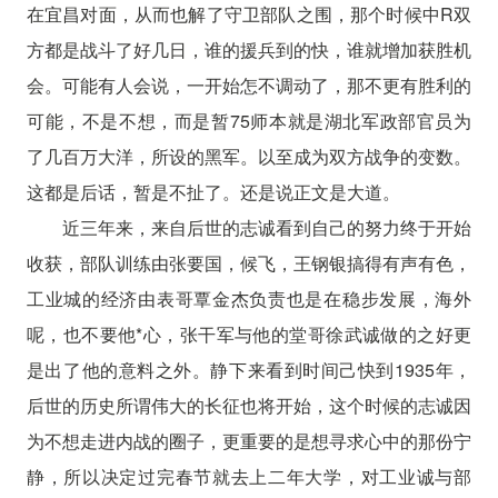
在宜昌对面，从而也解了守卫部队之围，那个时候中R双
方都是战斗了好几日，谁的援兵到的快，谁就增加获胜机
会。可能有人会说，一开始怎不调动了，那不更有胜利的
可能，不是不想，而是暂75师本就是湖北军政部官员为
了几百万大洋，所设的黑军。以至成为双方战争的变数。
这都是后话，暂是不扯了。还是说正文是大道。
近三年来，来自后世的志诚看到自己的努力终于开始
收获，部队训练由张要国，候飞，王钢银搞得有声有色，
工业城的经济由表哥覃金杰负责也是在稳步发展，海外
呢，也不要他*心，张干军与他的堂哥徐武诚做的之好更
是出了他的意料之外。静下来看到时间己快到1935年，
后世的历史所谓伟大的长征也将开始，这个时候的志诚因
为不想走进内战的圈子，更重要的是想寻求心中的那份宁
静，所以决定过完春节就去上二年大学，对工业诚与部