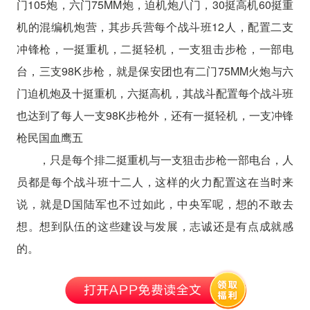
门105炮，六门75MM炮，迫机炮八门，30挺高机60挺重
机的混编机炮营，其步兵营每个战斗班12人，配置二支
冲锋枪，一挺重机，二挺轻机，一支狙击步枪，一部电
台，三支98K步枪，就是保安团也有二门75MM火炮与六
门迫机炮及十挺重机，六挺高机，其战斗配置每个战斗班
也达到了每人一支98K步枪外，还有一挺轻机，一支冲锋
枪民国血鹰五
，只是每个排二挺重机与一支狙击步枪一部电台，人
员都是每个战斗班十二人，这样的火力配置这在当时来
说，就是D国陆军也不过如此，中央军呢，想的不敢去
想。想到队伍的这些建设与发展，志诚还是有点成就感
的。