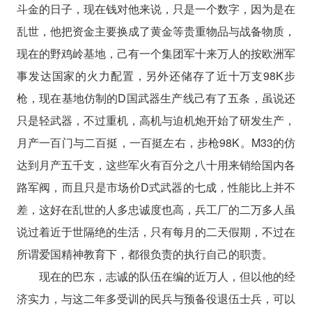
斗金的日子，现在钱对他来说，只是一个数字，因为是在
乱世，他把资金主要换成了黄金等贵重物品与战备物质，
现在的野鸡岭基地，己有一个集团军十来万人的按欧洲军
事发达国家的火力配置，另外还储存了近十万支98K步
枪，现在基地仿制的D国武器生产线己有了五条，虽说还
只是轻武器，不过重机，高机与迫机炮开始了研发生产，
月产一百门与二百挺，一百挺左右，步枪98K。M33的仿
达到月产五千支，这些军火有百分之八十用来销给国内各
路军阀，而且只是市场价D式武器的七成，性能比上并不
差，这好在乱世的人多忠诚度也高，兵工厂的二万多人虽
说过着近于世隔绝的生活，只有每月的二天假期，不过在
所谓爱国精神教育下，都很负责的执行自己的职责。
现在的巴东，志诚的队伍在编的近万人，但以他的经
济实力，与这二年多受训的民兵与预备役退伍士兵，可以