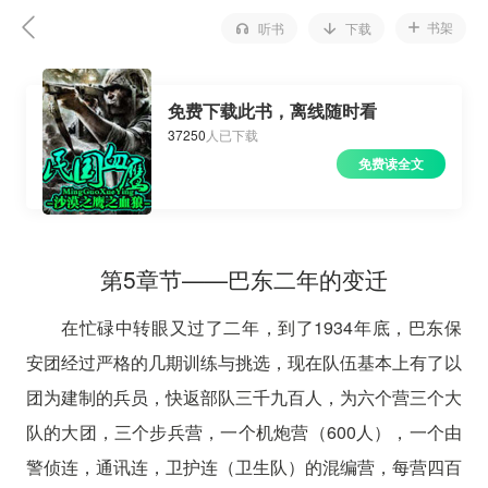
书架
听书
下载
免费下载此书，离线随时看
37250
人已下载
免费读全文
第5章节——巴东二年的变迁
在忙碌中转眼又过了二年，到了1934年底，巴东保
安团经过严格的几期训练与挑选，现在队伍基本上有了以
团为建制的兵员，快返部队三千九百人，为六个营三个大
队的大团，三个步兵营，一个机炮营（600人），一个由
警侦连，通讯连，卫护连（卫生队）的混编营，每营四百