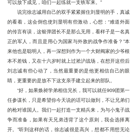
可以放下成见，咱们一起练就一支铁军来。”
说完徐志诚用自己的双手紧紧握住刘显明的手，真诚
的看着，这会倒也使刘显明有些激动，心想：“难道外面
的传言有误，这银弹团长不是那么无用，看样子是一名真
正的军人，而且是用心为国家与外敌的战争作准备？”本
来他也是聪明人，再一深想到作为一个大财阀家的少爷根
本不差钱，又在十六岁时就上过淞沪战场，在想开这些后
刘志诚有些心动了，当然最重要的是他更相信自己的眼
睛，更重要的是放不下这支亲手建立起来的部队。
“好，如果焕昶学弟相信兄长，我可以就任909团第一
任参谋长，只是希望你今天说的话可以做到，不让兄弟们
的枪对谁国人。我们一起打造一支精兵来，为与小鬼子战
争而准备，如果有天兄弟违背了这个原则，我会选择离
开。”听到这样的话，徐志诚很是高兴，想都不用想无论