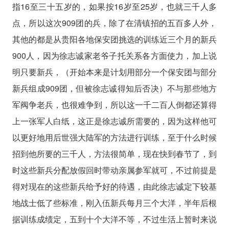
指16至三十五岁的，如果按16岁至25岁，也就三千人多
点，所以这次909团的兵，除了在清镇招的五百多人外，
其他的都是从贵阳各地保安团挑选的训练近三个月的新兵
900人，因为徐志诚家老爷子托关系各方面使力，加上说
明只要新兵，（开始本来是计划用部分一个保安团与部分
新兵组成909团，但被徐志诚得知后否决）不与那些地方
军阀争老兵，也很难争到，所以这一千二百人倒都还算得
上一张军人白纸，这正是徐志诚所需要的，因为这样他可
以更好地用后世强大陆军的方法进行训练，至于什么时候
招到他所要的三千人，方法很简单，现在快到春节了，到
时这些新兵分配放假回时带动亲属参军就可，不过前提是
得对现在的这些新兵给予好的待遇，由此徐志诚定下较基
地战士低了些标准，刚入伍新兵每月三个大洋，半年后根
据训练成绩定，五到十个大洋不等，不过生活上暂时来说