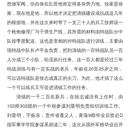
想做军阀，但自保在乱世他肯定得多块势力地。徐家是徐
家，现在他是他，所以他才决定把清镇建设成抗战这几年
的根据地，并在这次来时带了一支三十人的兵工技师设一
个枪炮修理厂与子弹生产线，其所需的材料由特战队分中
队按季度配送。这也是变相的对特战队进行训练，主要由
现特战中队长卢平金负责，把到清镇的一百特战队员一百
人分成三个小队，轮流执行任务。这一百人都是经过三年
特战训练与有一定实战的老兵，年龄在20至25岁之间，
可以说特战队是徐志成真正的尖刀。为此，他才搞了这么
一个可以练兵又可促进清镇工作的任务。
清镇的一千二百名新兵，在徐志诚没有上任时，由
102师302团的一个中校参谋刘显明负责组织训练工作。
刘显明，字振东，贵州省遵义人，黄蒲9期毕业后曾赴D
国军事学学院参谋系就读二年，这次从国外军校毕业后开