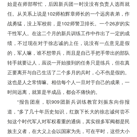
始是在师部帮忙，后因新兵团一时没没有负责人选而就
任。从关系上说是102师柏辉章师长的一个远房表弟，作
战勇猛，没上军校前，是102师警卫排长。一个26岁的实
干性军人。在这二个月的新兵训练工作中作出了一定的成
绩，不过现在对于徐志诚的上任，说没有一点意见是假
的，军人嘛，谁不想带兵，而且是自己手把手带出的部队
转手就要让人，虽说一开始接到的任务只是练兵，但在真
正要离开与自己生活了二个多月的兵时，心不伤是假的。
这也是人之常情嘛。相信每个人一旦对于自己的成果，一
时间远离，就算是半成品，都会不痛快的。
“报告团座，职909团新兵训练教官刘振东向你报
道，”多了几十年历史知识，红旗下长大的徐志诚何尝不
知这个时代军人对军权看重的通病，其实很多军阀都是民
族主义者，在大义上会以国家为先，可在平时，这些大小