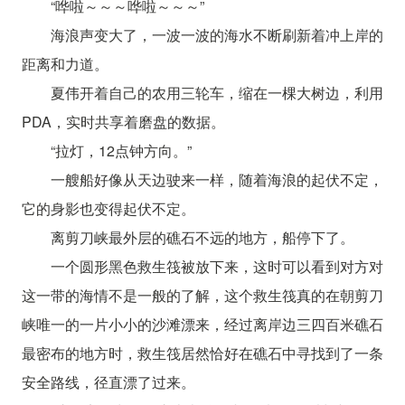
“哗啦～～～哗啦～～～”
海浪声变大了，一波一波的海水不断刷新着冲上岸的
距离和力道。
夏伟开着自己的农用三轮车，缩在一棵大树边，利用
PDA，实时共享着磨盘的数据。
“拉灯，12点钟方向。”
一艘船好像从天边驶来一样，随着海浪的起伏不定，
它的身影也变得起伏不定。
离剪刀峡最外层的礁石不远的地方，船停下了。
一个圆形黑色救生筏被放下来，这时可以看到对方对
这一带的海情不是一般的了解，这个救生筏真的在朝剪刀
峡唯一的一片小小的沙滩漂来，经过离岸边三四百米礁石
最密布的地方时，救生筏居然恰好在礁石中寻找到了一条
安全路线，径直漂了过来。