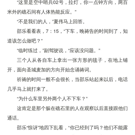
“这里是空中哨兵02号，拉灯，你一点钟方向，两百
米外的礁石间有人体热能反应。”
“不是我们的人，”夏伟马上回答。
邵乐看看表，7：15，“下车，晚祷告的时间到了，知
道该怎么做吧？”
“临时练过，”副驾驶说，“应该没问题。”
三个人从各自车上拿出一张方形的毯子，在地上铺
开，面向圣城麦加的方向开始念诵祷词。
祈祷的时间一般不会很长，当邵乐站起来以后，电话
几乎马上就打来了。
“为什么车里另外两个人不下车？”
这肯定是那个躲在礁石里的人在观察以后直接跟他们
通话。
邵乐“惊讶”地四下乱看，“你已经到了吗？他们不能露