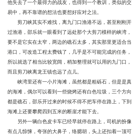
他失去了一个最得力的战友，也得到一个教训，类似的交
易中，再不靠谱的想法也要想好应对之法。
剪刀峡其实不难找，离九门口渔港不远，甚至刚刚开
过渔港，邵乐就一眼看到了远处那个大剪刀模样的峡湾，
要不是它实在太窄，两边的礁石太多，其实那里更适合当
港口，可改造工程太费钱了，几乎是不可能完成的任务，
所以就选了相当比较宽阔，稍加整理就可以用的九门口，
而且剪刀峡离龙王镇也远了点儿。
峡湾里还有一小片海滩，虽然都是粗砾石，但是是真
的海滩，偶尔可以看到一些烧烤还有白色垃圾，三个方向
都是礁石，邵乐开过来的时候不得不把车停在路上，下到
海滩上还要攀爬四到五米的断崖才能下去。
另外一辆白色皮卡车已经早就停在路上，司机的扮像
有点儿惊悚，夸张的大鼻子，络腮胡，头上还扣着一顶可