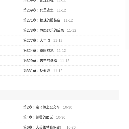
第259章：预定行程
11-12
第269章：死里逃生
11-12
第271章：银珠的服装店
11-12
第273章：惹怒邵乐的后果
11-12
第277章：大丰收
11-12
第324章：重回故地
11-12
第329章：古宁的选择
11-12
第331章：反偷袭
11-12
第2章：宝马撞上公交车
10-30
第4章：倒霉的面试
10-30
第6章：大英雄替我保密！
10-30