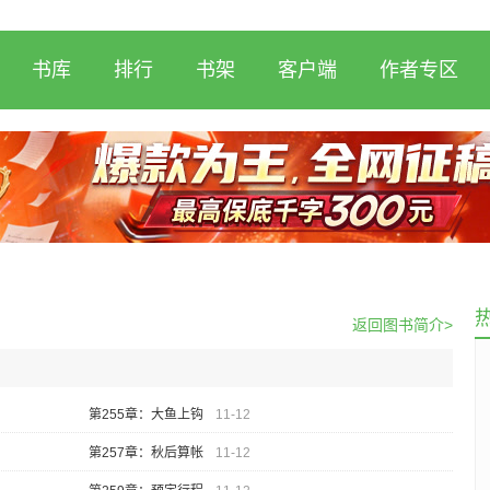
书库
排行
书架
客户端
作者专区
返回图书简介>
第255章：大鱼上钩
11-12
第257章：秋后算帐
11-12