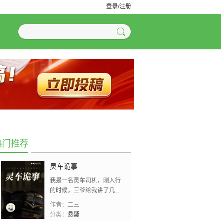
登录/注册
热门推荐
灵车诡事
我是一名灵车司机，刚入行
的时候，三爷给我讲了几...
作者：
二三
分类：
悬疑