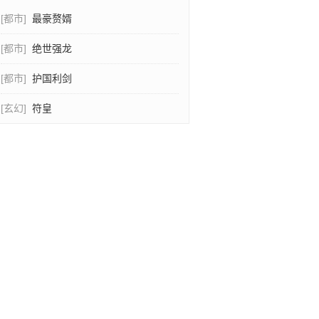
[都市]
最豪赘婿
[都市]
绝世强龙
[都市]
护国利剑
[玄幻]
符皇